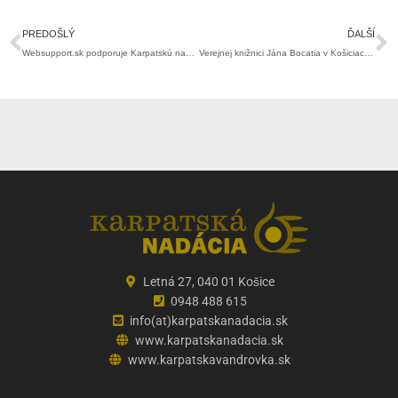
Prev
Ď
PREDOŠLÝ
ĎALŠÍ
Websupport.sk podporuje Karpatskú nadáciu.
Verejnej knižnici Jána Bocatia v Košiciach sme venovali Encyklopédiu Britannica.
Letná 27, 040 01 Košice
0948 488 615
info(at)karpatskanadacia.sk
www.karpatskanadacia.sk
www.karpatskavandrovka.sk
F
Y
E