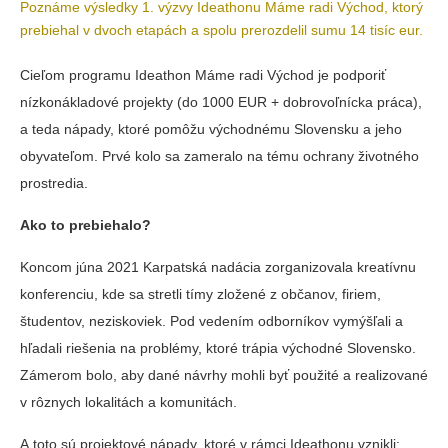
Poznáme výsledky 1. výzvy Ideathonu Máme radi Východ, ktorý
prebiehal v dvoch etapách a spolu prerozdelil sumu 14 tisíc eur.
Cieľom programu Ideathon Máme radi Východ
je podporiť
nízkonákladové projekty (do 1000 EUR + dobrovoľnícka práca),
a teda nápady, ktoré pomôžu východnému Slovensku a jeho
obyvateľom. Prvé kolo sa zameralo na tému ochrany životného
prostredia.
Ako to prebiehalo?
Koncom júna 2021 Karpatská nadácia zorganizovala kreatívnu
konferenciu, kde sa stretli tímy zložené z občanov, firiem,
študentov, neziskoviek. Pod vedením odborníkov vymýšľali a
hľadali riešenia na problémy, ktoré trápia východné Slovensko.
Zámerom bolo, aby dané návrhy mohli byť použité a realizované
v rôznych lokalitách a komunitách.
A toto sú projektové nápady, ktoré v rámci Ideathonu vznikli: