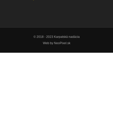
© 2018 - 2023 Karpatská nadácia
Web by
NeoPixel.sk