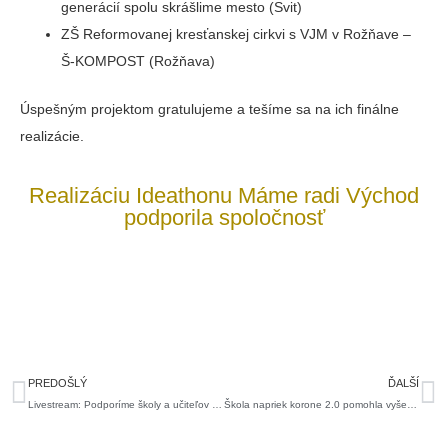
generácií spolu skrášlime mesto (Svit)
ZŠ Reformovanej kresťanskej cirkvi s VJM v Rožňave –
Š-KOMPOST (Rožňava)
Úspešným projektom gratulujeme a tešíme sa na ich finálne
realizácie.
Realizáciu Ideathonu Máme radi Východ
podporila spoločnosť
Prev
Ďa
PREDOŠLÝ
ĎALŠÍ
Livestream: Podporíme školy a učiteľov budúcnosti
Škola napriek korone 2.0 pomohla vyše 3500 deťom sumou 18 tisíc eur