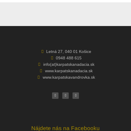
Letná 27, 040 01 Košice
0948 488 615
info(at)karpatskanadacia.sk
www.karpatskanadacia.sk
www.karpatskavandrovka.sk
F
Y
E
a
o
n
c
u
v
e
t
e
b
u
l
o
b
o
o
e
p
k
e
Nájdete nás na Facebooku