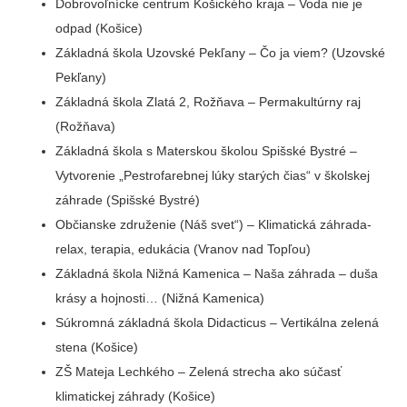
Dobrovoľnícke centrum Košického kraja – Voda nie je
odpad (Košice)
Základná škola Uzovské Pekľany – Čo ja viem? (Uzovské
Pekľany)
Základná škola Zlatá 2, Rožňava – Permakultúrny raj
(Rožňava)
Základná škola s Materskou školou Spišské Bystré –
Vytvorenie „Pestrofarebnej lúky starých čias“ v školskej
záhrade (Spišské Bystré)
Občianske združenie (Náš svet“) – Klimatická záhrada-
relax, terapia, edukácia (Vranov nad Topľou)
Základná škola Nižná Kamenica – Naša záhrada – duša
krásy a hojnosti… (Nižná Kamenica)
Súkromná základná škola Didacticus – Vertikálna zelená
stena (Košice)
ZŠ Mateja Lechkého – Zelená strecha ako súčasť
klimatickej záhrady (Košice)