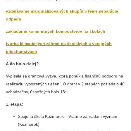
vzdelávanie marginalizovaných skupín v téme separácie
odpadu
zakladanie komunitných kompostérov na školách
tvorba klimatických záhrad na školských a verejných
priestranstvách
A čo bolo ďalej?
Vypísala sa grantová výzva, ktorá ponúkla finančnú podporu na
realizáciu vytvorených riešení. O grant v 2 etapách požiadalo 40
uchádzačov, úspešných bolo 18:
1. etapa:
Spojená škola Kežmarok – Vráťme záhradám význam
(Kežmarok)