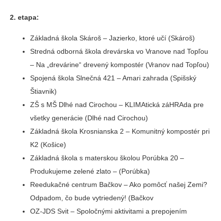
2. etapa:
Základná škola Skároš – Jazierko, ktoré učí (Skároš)
Stredná odborná škola drevárska vo Vranove nad Topľou
– Na „drevárine“ drevený kompostér (Vranov nad Topľou)
Spojená škola Slnečná 421 – Amari zahrada (Spišský
Štiavnik)
ZŠ s MŠ Dlhé nad Cirochou – KLIMAtická záHRAda pre
všetky generácie (Dlhé nad Cirochou)
Základná škola Krosnianska 2 – Komunitný kompostér pri
K2 (Košice)
Základná škola s materskou školou Porúbka 20 –
Produkujeme zelené zlato – (Porúbka)
Reedukačné centrum Bačkov – Ako pomôcť našej Zemi?
Odpadom, čo bude vytriedený! (Bačkov
OZ-JDS Svit – Spoločnými aktivitami a prepojením