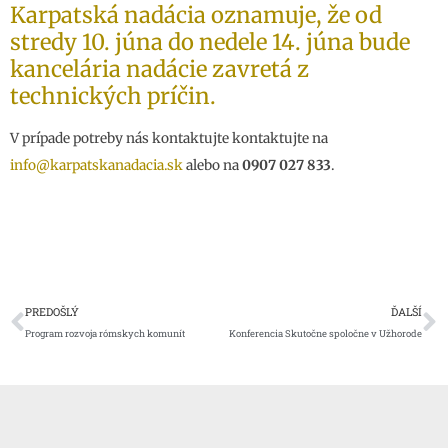
Karpatská nadácia oznamuje, že od
stredy 10. júna do nedele 14. júna bude
kancelária nadácie zavretá z
technických príčin.
V prípade potreby nás kontaktujte kontaktujte na
info@karpatskanadacia.sk
alebo na
0907 027 833
.
Prev
Ď
PREDOŠLÝ
ĎALŠÍ
Program rozvoja rómskych komunít
Konferencia Skutočne spoločne v Užhorode