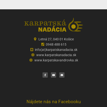
Letná 27, 040 01 Košice
0948 488 615
info(at)karpatskanadacia.sk
www.karpatskanadacia.sk
www.karpatskavandrovka.sk
F
Y
E
a
o
n
c
u
v
e
t
e
b
u
l
o
b
o
o
e
p
k
e
Nájdete nás na Facebooku