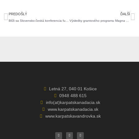
Prev
Ďa
PREDOŠLÝ
ĎALŠÍ
Blíži sa Slovensko-česká konferencia fundraisingu v Košiciach. Kto môže požiadať o preplatenie účastníckeho poplatku?
Výsledky grantového programu Magna pre región 2022
Letná 27, 040 01 Košice
0948 488 615
info(at)karpatskanadacia.sk
www.karpatskanadacia.sk
www.karpatskavandrovka.sk
F
Y
E
a
o
n
c
u
v
e
t
e