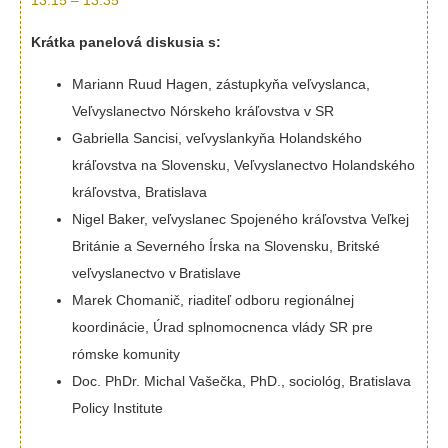
13:15 – 13:35
Krátka panelová diskusia
s:
Mariann Ruud Hagen, zástupkyňa veľvyslanca,
Veľvyslanectvo Nórskeho kráľovstva v SR
Gabriella Sancisi, veľvyslankyňa Holandského
kráľovstva na Slovensku, Veľvyslanectvo Holandského
kráľovstva, Bratislava
Nigel Baker, veľvyslanec Spojeného kráľovstva Veľkej
Británie a Severného Írska na Slovensku, Britské
veľvyslanectvo v Bratislave
Marek Chomanič, riaditeľ odboru regionálnej
koordinácie, Úrad splnomocnenca vlády SR pre
rómske komunity
Doc. PhDr. Michal Vašečka, PhD., sociológ, Bratislava
Policy Institute