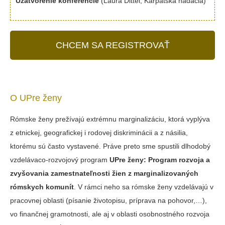
Uzatvorenie konferencie
(Laura Dittel, Karpatská nadácia)
CHCEM SA REGISTROVAŤ
O UPre ženy
Rómske ženy prežívajú extrémnu marginalizáciu, ktorá vyplýva
z etnickej, geografickej i rodovej diskriminácii a z násilia,
ktorému sú často vystavené. Práve preto sme spustili dlhodobý
vzdelávaco-rozvojový program
UPre ženy: Program rozvoja a
zvyšovania zamestnateľnosti žien z marginalizovaných
rómskych komunít
. V rámci neho sa rómske ženy vzdelávajú v
pracovnej oblasti (písanie životopisu, príprava na pohovor,…),
vo finančnej gramotnosti, ale aj v oblasti osobnostného rozvoja