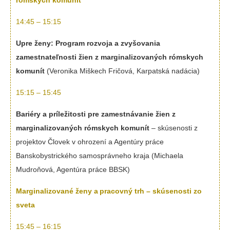
rómskych komunít
14:45 – 15:15
Upre ženy: Program rozvoja a zvyšovania
zamestnateľnosti žien z marginalizovaných rómskych
komunít
(Veronika Miškech Fričová, Karpatská nadácia)
15:15 – 15:45
Bariéry a príležitosti pre zamestnávanie žien z
marginalizovaných rómskych komunít
– skúsenosti z
projektov Človek v ohrození a Agentúry práce
Banskobystrického samosprávneho kraja (Michaela
Mudroňová, Agentúra práce BBSK)
Marginalizované ženy a pracovný trh – skúsenosti zo
sveta
15:45 – 16:15