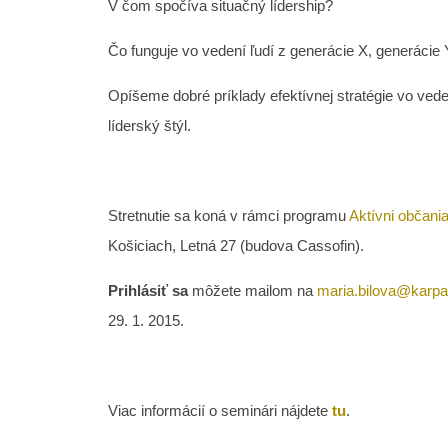
V čom spočíva situačný lídership?
Čo funguje vo vedení ľudí z generácie X, generácie
Opíšeme dobré príklady efektívnej stratégie vo ved
líderský štýl.
Stretnutie sa koná v rámci programu
Aktívni občani
Košiciach, Letná 27 (budova Cassofin).
Prihlásiť sa
môžete mailom na
maria.bilova@karpa
29. 1. 2015.
Viac informácií o seminári nájdete
tu
.