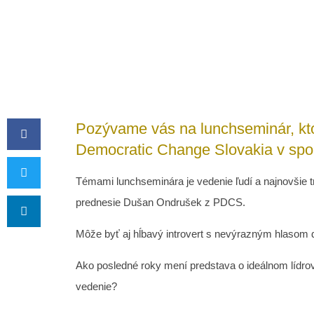
Pozývame vás na lunchseminár, kto
Democratic Change Slovakia v spol
Témami lunchseminára je vedenie ľudí a najnovšie tr
prednesie Dušan Ondrušek z PDCS.
Môže byť aj hĺbavý introvert s nevýrazným hlasom
Ako posledné roky mení predstava o ideálnom lídrovi
vedenie?