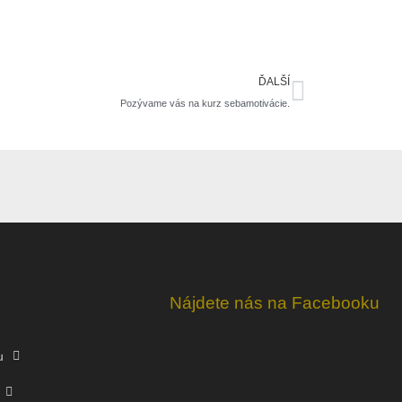
Ďalšie
ĎALŠÍ
Pozývame vás na kurz sebamotivácie.
Nájdete nás na Facebooku
u