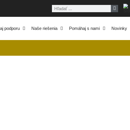
Vyhľadať
aj podporu
Naše riešenia
Pomáhaj s nami
Novinky
r Leadership 2.0.
IDANÉ
15.01.2015