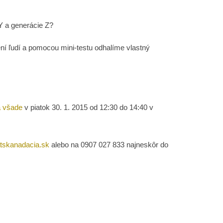
 Y a generácie Z?
ení ľudí a pomocou mini-testu odhalíme vlastný
a všade
v piatok 30. 1. 2015 od 12:30 do 14:40 v
tskanadacia.sk
alebo na 0907 027 833 najneskôr do