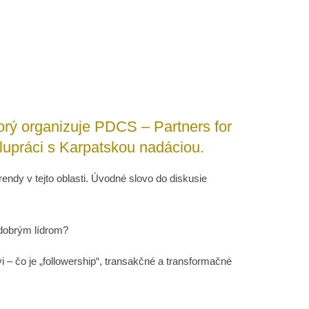
rý organizuje PDCS – Partners for
upráci s Karpatskou nadáciou.
endy v tejto oblasti. Úvodné slovo do diskusie
 dobrým lídrom?
 – čo je „followership“, transakčné a transformačné