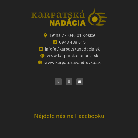
Letná 27, 040 01 Košice
0948 488 615
info(at)karpatskanadacia.sk
www.karpatskanadacia.sk
www.karpatskavandrovka.sk
F
Y
E
a
o
n
c
u
v
e
t
e
b
u
l
o
b
o
o
e
p
k
e
Nájdete nás na Facebooku