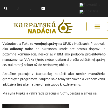
Preskočiť
F
Y
E
na
a
o
n
c
u
v
obsah
e
t
e
b
u
l
o
b
o
o
e
p
k
e
-
f
Získaj podporu
Naše riešenia
Pomáhaj s nami
Pomoc Ukrajine
Vyštudovala Fakultu
verejnej správy
na UPJŠ v Košiciach. Pracovala
ako
odborný radca
na okresnom úrade pre cestnú dopravu a
pozemné komunikácie, neskôr aj v IBM ako podpora
projektového
manažmentu
. Vďaka týmto skúsenostiam si prešla od štátnej správy
cez súkromný sektor až do neziskovej oblasti.
Aktuálne pracuje v Karpatskej nadácii ako
senior manažérka
grantových programov. Zaujíma sa o témy vzdelávania v ranom veku,
inklúzie a tiež alternatívnych prístupov k vzdelávaniu.
Má syna Filipka a veľmi rada pracuje s ľuďmi, cestuje a smeje sa.