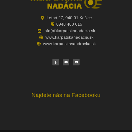
Letná 27, 040 01 Košice
0948 488 615
info(at)karpatskanadacia.sk
www.karpatskanadacia.sk
www.karpatskavandrovka.sk
F
Y
E
a
o
n
c
u
v
e
t
e
b
u
l
o
b
o
o
e
p
k
e
Nájdete nás na Facebooku