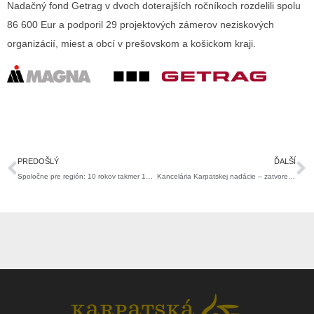
Nadačný fond Getrag v dvoch doterajších ročníkoch rozdelili spolu
86 600 Eur a podporil 29 projektových zámerov neziskových
organizácií, miest a obcí v prešovskom a košickom kraji.
Prev
Ď
PREDOŠLÝ
ĎALŠÍ
Spoločne pre región: 10 rokov takmer 100 podporených projektov
Kancelária Karpatskej nadácie – zatvorená.