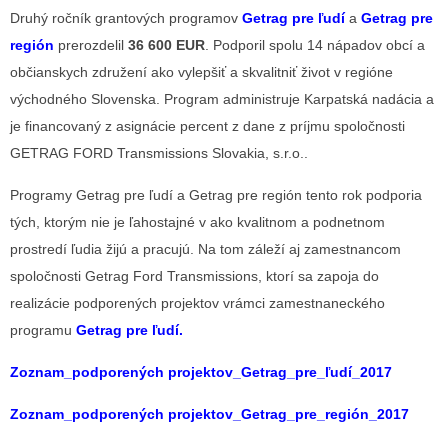
Druhý ročník grantových programov
Getrag pre ľudí
a
Getrag pre
región
prerozdelil
36 600 EUR
. Podporil spolu 14 nápadov obcí a
občianskych združení ako vylepšiť a skvalitniť život v regióne
východného Slovenska. Program administruje Karpatská nadácia a
je financovaný z asignácie percent z dane z príjmu spoločnosti
GETRAG FORD Transmissions Slovakia, s.r.o..
Programy Getrag pre ľudí a Getrag pre región tento rok podporia
tých, ktorým nie je ľahostajné v ako kvalitnom a podnetnom
prostredí ľudia žijú a pracujú. Na tom záleží aj zamestnancom
spoločnosti Getrag Ford Transmissions, ktorí sa zapoja do
realizácie podporených projektov vrámci zamestnaneckého
programu
Getrag pre ľudí.
Zoznam_podporených projektov_Getrag_pre_ľudí_2017
Zoznam_podporených projektov_Getrag_pre_región_2017