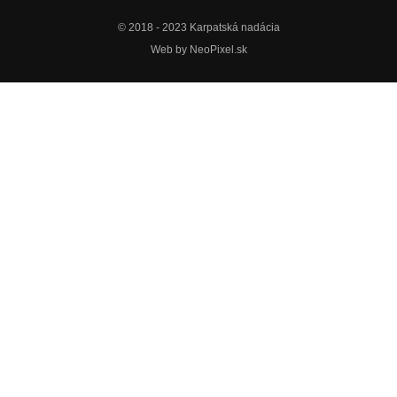
© 2018 - 2023 Karpatská nadácia
Web by
NeoPixel.sk