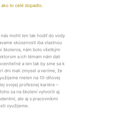
ako to celé dopadlo.
 nás mohli len tak hodiť do vody
kavame skúsenosti iba vlastnou
ní školenia, nám bolo všetkým
 lektorom a ich témam nám dali
ceniteľné a len tak by sme sa k
ri dni mali zmysel a veríme, že
využijeme nielen na 10-dňovej
elej svojej profesnej kariére –
ho sa na školení vytvorili aj
udentmi, ale aj s pracovníkmi
sti využijeme.