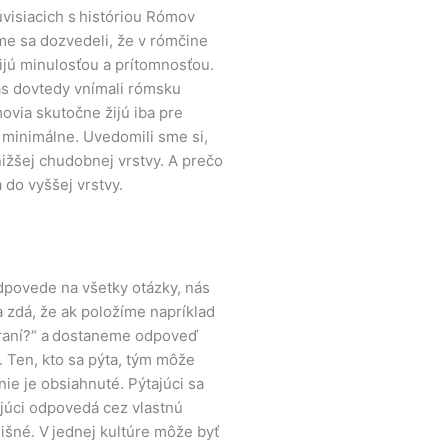
visiacich s históriou Rómov
me sa dozvedeli, že v rómčine
ijú minulosťou a prítomnosťou.
nás dovtedy vnímali rómsku
ovia skutočne žijú iba pre
 minimálne. Uvedomili sme si,
nižšej chudobnej vrstvy. A prečo
 do vyššej vrstvy.
dpovede na všetky otázky, nás
 zdá, že ak položíme napríklad
týraní?“ a dostaneme odpoveď
k. Ten, kto sa pýta, tým môže
nie je obsiahnuté. Pýtajúci sa
júci odpovedá cez vlastnú
lišné. V jednej kultúre môže byť