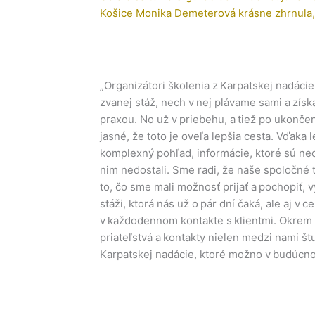
Košice Monika Demeterová krásne zhrnula, 
„Organizátori školenia z Karpatskej nadácie
zvanej stáž, nech v nej plávame sami a zís
praxou. No už v priebehu, a tiež po ukonče
jasné, že toto je oveľa lepšia cesta. Vďaka
komplexný pohľad, informácie, ktoré sú neo
nim nedostali. Sme radi, že naše spoločné t
to, čo sme mali možnosť prijať a pochopiť, 
stáži, ktorá nás už o pár dní čaká, ale aj v c
v každodennom kontakte s klientmi. Okrem to
priateľstvá a kontakty nielen medzi nami št
Karpatskej nadácie, ktoré možno v budúcno