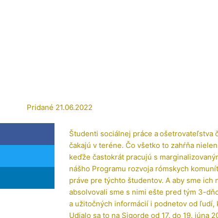
Pridané
21.06.2022
Študenti sociálnej práce a ošetrovateľstva 
čakajú v teréne. Čo všetko to zahŕňa nielen
keďže častokrát pracujú s marginalizovaným
nášho Programu rozvoja rómskych komunít
práve pre týchto študentov. A aby sme ich 
absolvovali sme s nimi ešte pred tým 3-dň
a užitočných informácií i podnetov od ľudí, 
Udialo sa to na Sigorde od 17. do 19. júna 