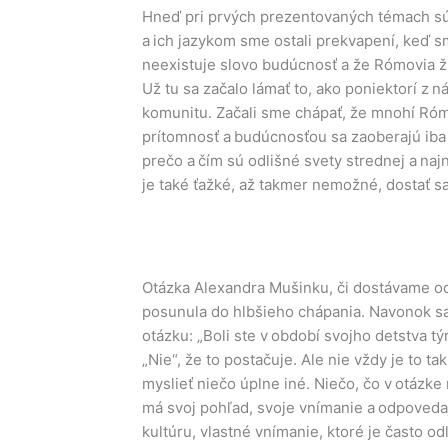
Hneď pri prvých prezentovaných témach sú
a ich jazykom sme ostali prekvapení, keď s
neexistuje slovo budúcnosť a že Rómovia ž
Už tu sa začalo lámať to, ako poniektorí z 
komunitu. Začali sme chápať, že mnohí Róm
prítomnosť a budúcnosťou sa zaoberajú iba
prečo a čím sú odlišné svety strednej a naj
je také ťažké, až takmer nemožné, dostať sa
Otázka Alexandra Mušinku, či dostávame o
posunula do hlbšieho chápania. Navonok sa
otázku: „Boli ste v období svojho detstva 
„Nie“, že to postačuje. Ale nie vždy je to ta
myslieť niečo úplne iné. Niečo, čo v otázke 
má svoj pohľad, svoje vnímanie a odpoveda
kultúru, vlastné vnímanie, ktoré je často od