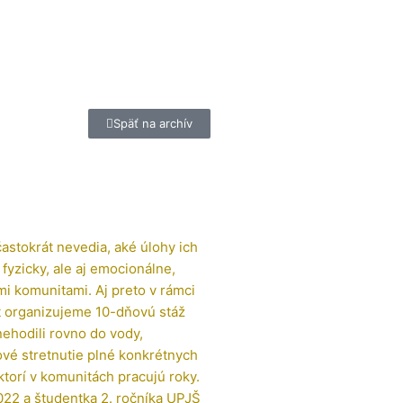
Späť na archív
častokrát nevedia, aké úlohy ich
 fyzicky, ale aj emocionálne,
i komunitami. Aj preto v rámci
 organizujeme 10-dňovú stáž
nehodili rovno do vody,
ové stretnutie plné konkrétnych
ktorí v komunitách pracujú roky.
2022 a študentka 2. ročníka UPJŠ