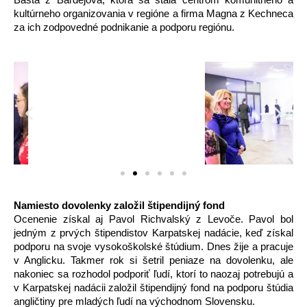
Bašta z Bardejova, ktorá sa stala centrom komunitného a 
kultúrneho organizovania v regióne a firma Magna z Kechneca 
za ich zodpovedné podnikanie a podporu regiónu. 
Namiesto dovolenky založil štipendijný fond
Ocenenie získal aj Pavol Richvalský z Levoče. Pavol bol 
jedným z prvých štipendistov Karpatskej nadácie, keď získal 
podporu na svoje vysokoškolské štúdium. Dnes žije a pracuje 
v Anglicku. Takmer rok si šetril peniaze na dovolenku, ale 
nakoniec sa rozhodol podporiť ľudí, ktorí to naozaj potrebujú a 
v Karpatskej nadácii založil štipendijný fond na podporu štúdia 
angličtiny pre mladých ľudí na východnom Slovensku.