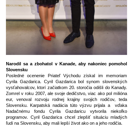
Narodil sa a zbohatol v Kanade, aby nakoniec pomohol 
Slovensku
Posledné ocenenie Priateľ Východu získal im memoriam 
Cyrila Gazdarica. Cyril Gazdarica bol synom slovenských 
vysťahovalcov, ktorí začiatkom 20. storočia odišli do Kanady. 
Zomrel v roku 2007, ale svoje dedičstvo, viac ako pol milióna 
eur, venoval rozvoju rodnej krajiny svojich rodičov, teda 
Slovensku. 
Karpatská nadácia túto výzvu prijala a  vďaka 
Nadačnému fondu Cyrila Gazdaricu vytvorila niekoľko 
programov.
Cyril Gazdarica chcel zlepšiť situáciu mladých 
ľudí na Slovensku, aby mali lepší život ako on a jeho rodičia.