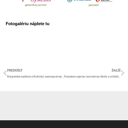
Fotogalériu nájdete tu
Prev
Ď
PREDOŠLÝ
ĎALŠÍ
Karpatská nadácia a Košický samosprávny kraj podpísali Memorandum o spolupráci​
Poznáme najviac inovatívne školy a učiteľov na východnom Slovensku