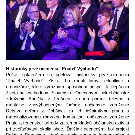
Historicky prvé ocenenia “Priateľ Východu”
Počas galavečera sa udeľovali historicky prvé ocenenia 
“Priateľ Východu”. Získať ho mohli firmy, jednotlivci a 
organizácie, ktoré výrazným spôsobom prispeli k zlepšeniu 
života na východnom Slovensku. Ocenenými boli občianske 
združenie Barlička z Prešova, za ich pomoc telesne a 
mentálne znevýhodneným ľuďom; občianske združenie 
Detstvo deťom z Dobšinej za ich inšpiratívnu prácu s 
marginalizovanou rómskou komunitou; občianske združenie 
Priatelia trstenskej prírody za ich príkladnú občiansku aktivitu 
pri zveľaďovaní okolia obce. Ďalšími ocenenými bol projekt 