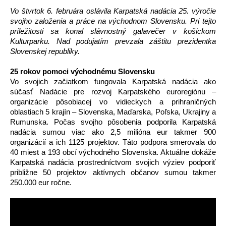
Vo štvrtok 6. februára oslávila Karpatská nadácia 25. výročie 
svojho založenia a práce na východnom Slovensku. Pri tejto 
príležitosti sa konal slávnostný galavečer v košickom 
Kulturparku. Nad podujatím prevzala záštitu prezidentka 
Slovenskej republiky.
25 rokov pomoci východnému Slovensku
Vo svojich začiatkom fungovala Karpatská nadácia ako 
súčasť Nadácie pre rozvoj Karpatského euroregiónu – 
organizácie pôsobiacej vo vidieckych a prihraničných 
oblastiach 5 krajín – Slovenska, Maďarska, Poľska, Ukrajiny a 
Rumunska. Počas svojho pôsobenia podporila Karpatská 
nadácia sumou viac ako 2,5 milióna eur takmer 900 
organizácií a ich 1125 projektov. Táto podpora smerovala do 
40 miest a 193 obcí východného Slovenska. Aktuálne dokáže 
Karpatská nadácia prostredníctvom svojich výziev podporiť 
približne 50 projektov aktívnych občanov sumou takmer 
250.000 eur ročne. 