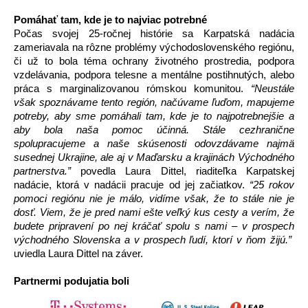
Pomáhať tam, kde je to najviac potrebné
Počas svojej 25-ročnej histórie sa Karpatská nadácia 
zameriavala na rôzne problémy východoslovenského regiónu, 
či už to bola téma ochrany životného prostredia, podpora 
vzdelávania, podpora telesne a mentálne postihnutých, alebo 
práca s marginalizovanou rómskou komunitou. 
“Neustále 
však spoznávame tento región, načúvame ľuďom, mapujeme 
potreby, aby sme pomáhali tam, kde je to najpotrebnejšie a 
aby bola naša pomoc účinná. Stále cezhranične 
spolupracujeme a naše skúsenosti odovzdávame najmä 
susednej Ukrajine, ale aj v Maďarsku a krajinách Východného 
partnerstva.”
 povedla Laura Dittel, riaditeľka Karpatskej 
nadácie, ktorá v nadácii pracuje od jej začiatkov.
 “25 rokov 
pomoci regiónu nie je málo, vidíme však, že to stále nie je 
dosť. Viem, že je pred nami ešte veľký kus cesty a verím, že 
budete pripravení po nej kráčať spolu s nami – v prospech 
východného Slovenska a v prospech ľudí, ktorí v ňom žijú.”  
uviedla Laura Dittel na záver.
Partnermi podujatia boli