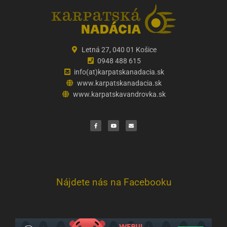
Letná 27, 040 01 Košice
0948 488 615
info(at)karpatskanadacia.sk
www.karpatskanadacia.sk
www.karpatskavandrovka.sk
F
Y
E
a
o
n
c
u
v
e
t
e
b
u
l
o
b
o
o
e
p
k
e
Nájdete nás na Facebooku