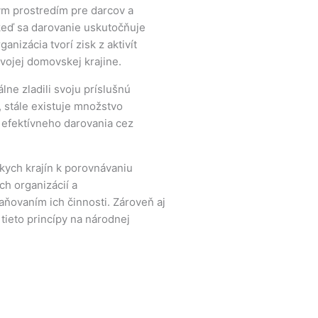
m prostredím pre darcov a
keď sa darovanie uskutočňuje
nizácia tvorí zisk z aktivít
vojej domovskej krajine.
lne zladili svoju príslušnú
, stále existuje množstvo
 efektívneho darovania cez
kych krajín k porovnávaniu
h organizácií a
ňovaním ich činnosti. Zároveň aj
tieto princípy na národnej