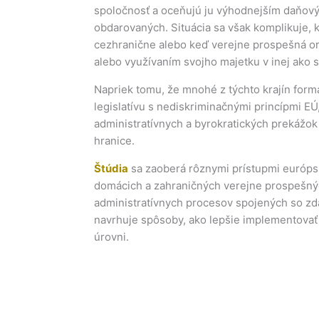
spoločnosť a oceňujú ju výhodnejším daňový
obdarovaných. Situácia sa však komplikuje, 
cezhranične alebo keď verejne prospešná orga
alebo využívaním svojho majetku v inej ako s
Napriek tomu, že mnohé z týchto krajín formá
legislatívu s nediskriminačnými princípmi EÚ
administratívnych a byrokratických prekážok
hranice.
Štúdia
sa zaoberá rôznymi prístupmi európs
domácich a zahraničných verejne prospešnýc
administratívnych procesov spojených so zda
navrhuje spôsoby, ako lepšie implementovať 
úrovni.