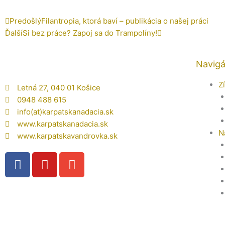
Prev
Ďalšie
Predošlý
Filantropia, ktorá baví – publikácia o našej práci
Ďalší
Si bez práce? Zapoj sa do Trampolíny!
Navigá
Z
Letná 27, 040 01 Košice
0948 488 615
info(at)karpatskanadacia.sk
www.karpatskanadacia.sk
N
www.karpatskavandrovka.sk
F
Y
E
a
o
n
c
u
v
e
t
e
b
u
l
o
b
o