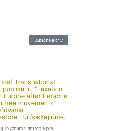
Späť na archív
sieť Transnational
4 publikáciu “Taxation
n Europe after Persche
to free movement?”
ňovania
estore Európskej únie.
jú význam filantropie pre