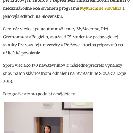
pre kľúčových aktérov. V septemberi sme zrealizovali seminár o
medzinárodne oceňovanom programe
MyMachine Slovakia
a
jeho výsledkoch na Slovensku.
Seminár viedol spoluautor myšlienky MyMachine, Piet
Grymonprez z Belgicka, za účasti 25 študentov pedagogickej
fakulty Prešovskej univerzity v Prešove, ktorí sa pripravujú na
učiteľské povolanie.
Spolu viac ako 170 návštevníkov si následne prezrelo vynálezy
snov na ich slávnostnom odhalení na MyMachine Slovakia Expe
2018.
Fotografie z tohto podujatia nájdete tu: