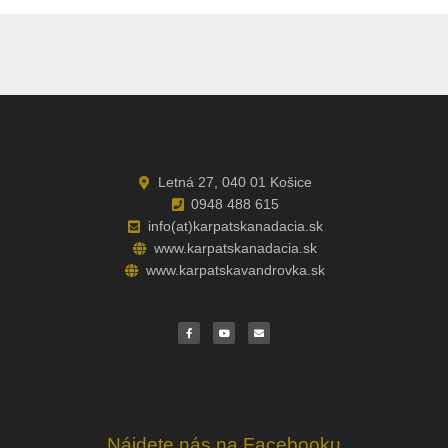
Letná 27, 040 01 Košice
0948 488 615
info(at)karpatskanadacia.sk
www.karpatskanadacia.sk
www.karpatskavandrovka.sk
F
Y
E
a
o
n
c
u
v
e
t
e
b
u
l
o
b
o
o
e
p
k
e
Nájdete nás na Facebooku