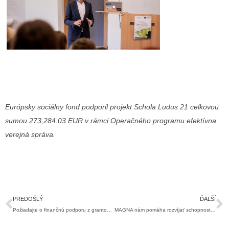
Európsky sociálny fond podporil projekt Schola Ludus 21 celkovou
sumou 273,284.03 EUR v rámci Operačného programu efektívna
verejná správa.
Prev
Ď
PREDOŠLÝ
ĎALŠÍ
Požiadajte o finančnú podporu z grantového programu Magna pre región
MAGNA nám pomáha rozvíjať schopnosti detí a mladých ľudí programom MyMachine