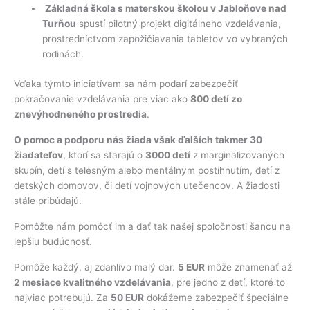
Základná škola s materskou školou v Jabloňove nad
Turňou
spustí pilotný projekt digitálneho vzdelávania,
prostredníctvom zapožičiavania tabletov vo vybraných
rodinách.
Vďaka týmto iniciatívam sa nám podarí zabezpečiť
pokračovanie vzdelávania pre viac ako
800 detí zo
znevýhodneného prostredia
.
O pomoc a podporu nás žiada však ďalších takmer 30
žiadateľov
, ktorí sa starajú o
3000 detí
z marginalizovaných
skupín, detí s telesným alebo mentálnym postihnutím, detí z
detských domovov, či detí vojnových utečencov. A žiadosti
stále pribúdajú.
Pomôžte nám pomôcť im a dať tak našej spoločnosti šancu na
lepšiu budúcnosť.
Pomôže každý, aj zdanlivo malý dar.
5 EUR
môže znamenať až
2 mesiace kvalitného vzdelávania
, pre jedno z detí, ktoré to
najviac potrebujú. Za
50 EUR
dokážeme zabezpečiť špeciálne