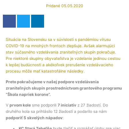
Pridané
05.05.2020
Situácia na Slovensku sa v súvislosti s pandémiou vírusu
COVID-19 na mnohých frontoch zlepšuje. Avšak alarmujúci
stav súčasného vzdelávania zraniteľných skupín pokračuje.
Pre niektoré skupiny obyvateľstva je vzdelanie jedinou cestou
k lepšej budúcnosti a akékoľvek prerušenie vzdelávacieho
procesu môže mať katastrofálne následky.
Preto pokračujeme v našej podpore vzdelávania
zraniteľných skupín prostredníctvom grantového programu
“Škola napriek korone”.
V
prvom kole
sme podporili
7 iniciatív
z 27 žiadostí. Do
druhého kola sa prihlásilo 12 žiadostí a podarilo sa nám
podporiť 5 skvelých nápadov
:
KC Stará Teheľňa
bude tlačiť a roznášať úlohy pre viac