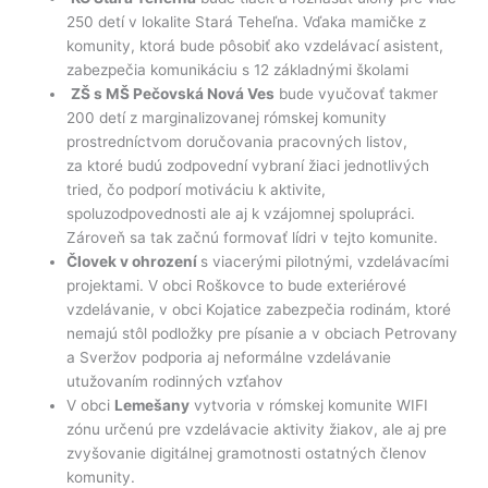
250 detí v lokalite Stará Teheľna. Vďaka mamičke z
komunity, ktorá bude pôsobiť ako vzdelávací asistent,
zabezpečia komunikáciu s 12 základnými školami
ZŠ s MŠ Pečovská Nová Ves
bude vyučovať takmer
200 detí z marginalizovanej rómskej komunity
prostredníctvom doručovania pracovných listov,
za ktoré budú zodpovední vybraní žiaci jednotlivých
tried, čo podporí motiváciu k aktivite,
spoluzodpovednosti ale aj k vzájomnej spolupráci.
Zároveň sa tak začnú formovať lídri v tejto komunite.
Človek v ohrození
s viacerými pilotnými, vzdelávacími
projektami. V obci Roškovce to bude exteriérové
vzdelávanie, v obci Kojatice zabezpečia rodinám, ktoré
nemajú stôl podložky pre písanie a v obciach Petrovany
a Sveržov podporia aj neformálne vzdelávanie
utužovaním rodinných vzťahov
V obci
Lemešany
vytvoria v rómskej komunite WIFI
zónu určenú pre vzdelávacie aktivity žiakov, ale aj pre
zvyšovanie digitálnej gramotnosti ostatných členov
komunity.