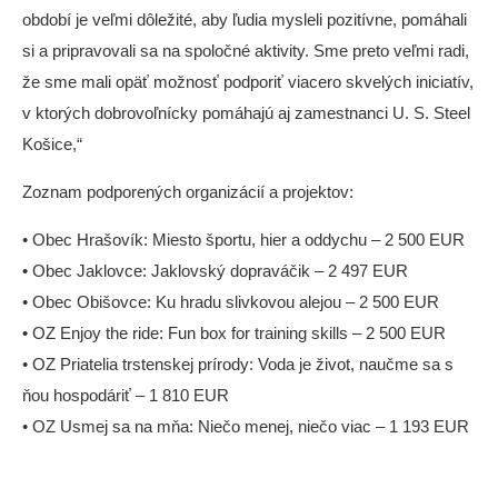
období je veľmi dôležité, aby ľudia mysleli pozitívne, pomáhali
si a pripravovali sa na spoločné aktivity. Sme preto veľmi radi,
že sme mali opäť možnosť podporiť viacero skvelých iniciatív,
v ktorých dobrovoľnícky pomáhajú aj zamestnanci U. S. Steel
Košice,“
Zoznam podporených organizácií a projektov:
• Obec Hrašovík: Miesto športu, hier a oddychu – 2 500 EUR
• Obec Jaklovce: Jaklovský dopraváčik – 2 497 EUR
• Obec Obišovce: Ku hradu slivkovou alejou – 2 500 EUR
• OZ Enjoy the ride: Fun box for training skills – 2 500 EUR
• OZ Priatelia trstenskej prírody: Voda je život, naučme sa s
ňou hospodáriť – 1 810 EUR
• OZ Usmej sa na mňa: Niečo menej, niečo viac – 1 193 EUR