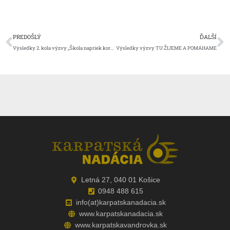
Prev
Ď
PREDOŠLÝ
ĎALŠÍ
Výsledky 2. kola výzvy „Škola napriek korone“
Výsledky výzvy TU ŽIJEME A POMÁHAME
Letná 27, 040 01 Košice
0948 488 615
info(at)karpatskanadacia.sk
www.karpatskanadacia.sk
www.karpatskavandrovka.sk