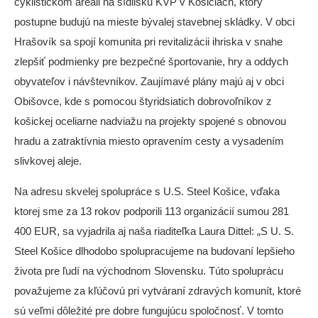
cyklistickom areáli na sídlisku KVP v Košiciach, ktorý
postupne budujú na mieste bývalej stavebnej skládky. V obci
Hrašovík sa spojí komunita pri revitalizácii ihriska v snahe
zlepšiť podmienky pre bezpečné športovanie, hry a oddych
obyvateľov i návštevníkov. Zaujímavé plány majú aj v obci
Obišovce, kde s pomocou štyridsiatich dobrovoľníkov z
košickej oceliarne nadviažu na projekty spojené s obnovou
hradu a zatraktívnia miesto opravením cesty a vysadením
slivkovej aleje.
Na adresu skvelej spolupráce s U.S. Steel Košice, vďaka
ktorej sme za 13 rokov podporili 113
organizácií sumou 281
400 EUR, sa vyjadrila aj naša riaditeľka Laura Dittel:
„S U. S.
Steel Košice dlhodobo spolupracujeme na budovaní lepšieho
života pre ľudí na východnom Slovensku. Túto spoluprácu
považujeme za kľúčovú pri vytváraní zdravých komunít, ktoré
sú veľmi dôležité pre dobre fungujúcu spoločnosť. V tomto