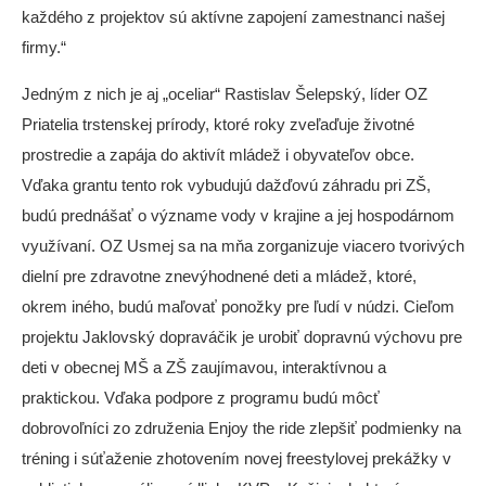
každého z projektov sú aktívne zapojení zamestnanci našej
firmy.“
Jedným z nich je aj „oceliar“ Rastislav Šelepský, líder OZ
Priatelia trstenskej prírody, ktoré roky zveľaďuje životné
prostredie a zapája do aktivít mládež i obyvateľov obce.
Vďaka grantu tento rok vybudujú dažďovú záhradu pri ZŠ,
budú prednášať o význame vody v krajine a jej hospodárnom
využívaní. OZ Usmej sa na mňa zorganizuje viacero tvorivých
dielní pre zdravotne znevýhodnené deti a mládež, ktoré,
okrem iného, budú maľovať ponožky pre ľudí v núdzi. Cieľom
projektu Jaklovský dopraváčik je urobiť dopravnú výchovu pre
deti v obecnej MŠ a ZŠ zaujímavou, interaktívnou a
praktickou. Vďaka podpore z programu budú môcť
dobrovoľníci zo združenia Enjoy the ride zlepšiť podmienky na
tréning i súťaženie zhotovením novej freestylovej prekážky v