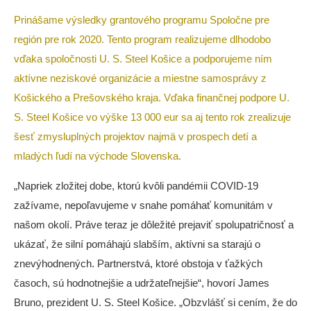
Prinášame výsledky grantového programu Spoločne pre
región pre rok 2020. Tento program realizujeme dlhodobo
vďaka spoločnosti U. S. Steel Košice a podporujeme ním
aktívne neziskové organizácie a miestne samosprávy z
Košického a Prešovského kraja.
Vďaka finančnej podpore U.
S. Steel Košice vo výške 13 000 eur sa aj tento rok zrealizuje
šesť zmysluplných projektov najmä v prospech detí a
mladých ľudí na východe Slovenska.
„Napriek zložitej dobe, ktorú kvôli pandémii COVID-19
zažívame, nepoľavujeme v snahe pomáhať komunitám v
našom okolí. Práve teraz je dôležité prejaviť spolupatričnosť a
ukázať, že silní pomáhajú slabším, aktívni sa starajú o
znevýhodnených. Partnerstvá, ktoré obstoja v ťažkých
časoch, sú hodnotnejšie a udržateľnejšie“, hovorí James
Bruno, prezident U. S. Steel Košice. „Obzvlášť si cením, že do