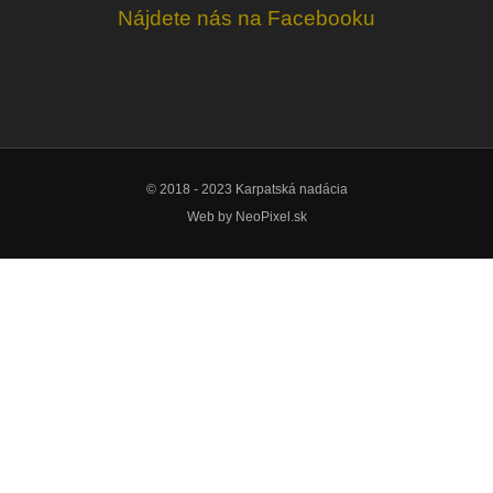
Nájdete nás na Facebooku
© 2018 - 2023 Karpatská nadácia
Web by
NeoPixel.sk