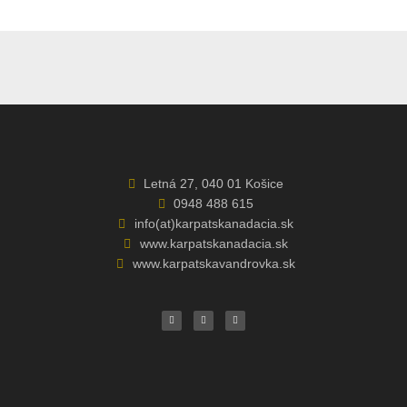
Letná 27, 040 01 Košice
0948 488 615
info(at)karpatskanadacia.sk
www.karpatskanadacia.sk
www.karpatskavandrovka.sk
F
Y
E
a
o
n
c
u
v
e
t
e
b
u
l
o
b
o
o
e
p
k
e