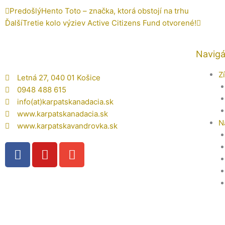
Prev
Ďalšie
Predošlý
Hento Toto – značka, ktorá obstojí na trhu
Ďalší
Tretie kolo výziev Active Citizens Fund otvorené!
Navigá
Z
Letná 27, 040 01 Košice
0948 488 615
info(at)karpatskanadacia.sk
www.karpatskanadacia.sk
N
www.karpatskavandrovka.sk
F
Y
E
a
o
n
c
u
v
e
t
e
b
u
l
o
b
o
o
e
p