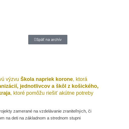
Späť na archív
ovú výzvu
Škola napriek korone
, ktorá
zácií, jednotlivcov a škôl z košického,
raja
, ktoré pomôžu riešiť akútne potreby
rojekty zamerané na vzdelávanie zraniteľných, či
m na deti na základnom a strednom stupni