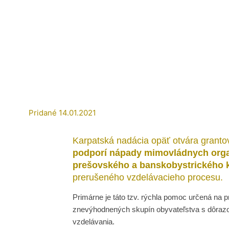
Pridané
14.01.2021
Karpatská
nadácia opäť otvára grant
podporí nápady mimovládnych organi
prešovského a banskobystrického k
prerušeného vzdelávacieho procesu.
Primárne je táto tzv. rýchla pomoc určená na p
znevýhodnených skupín obyvateľstva s dôrazo
vzdelávania.