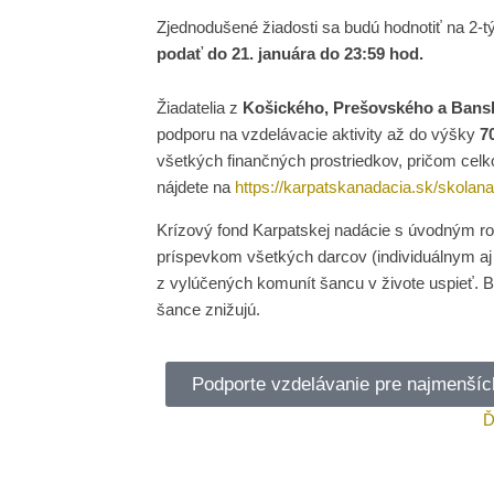
Zjednodušené žiadosti sa budú hodnotiť na 2-t
podať do 21. januára do 23:59 hod.
Žiadatelia
z
Košického, Prešovského a Bans
podporu na vzdelávacie aktivity až do výšky
7
všetkých finančných prostriedkov, pričom celk
nájdete na
https://karpatskanadacia.sk/skolan
Krízový fond Karpatskej nadácie s úvodným 
príspevkom všetkých darcov (individuálnym aj
z vylúčených komunít šancu v živote uspieť. Be
šance znižujú.
Podporte vzdelávanie pre najmenších
Ď