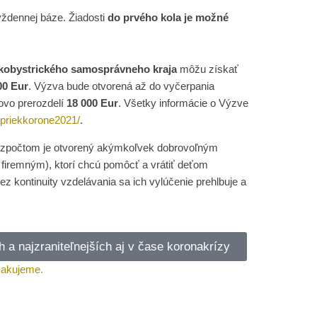
ýždennej báze. Žiadosti
do prvého kola je možné
kobystrického samosprávneho kraja
môžu získať
00 Eur
. Výzva bude otvorená až do vyčerpania
ovo prerozdelí
18 000 Eur
. Všetky informácie o Výzve
apriekkorone2021/
.
rozpočtom je otvorený akýmkoľvek dobrovoľným
 firemným), ktorí chcú pomôcť a vrátiť deťom
z kontinuity vzdelávania sa ich vylúčenie prehlbuje a
 a najzraniteľnejších aj v čase koronakrízy
akujeme.