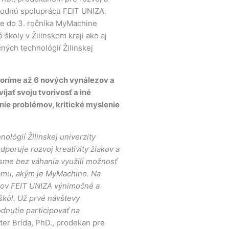
e do 3. ročníka MyMachine
školy v Žilinskom kraji ako aj
ných technológií Žilinskej
voríme až 6 nových vynálezov a
ať svoju tvorivosť a iné
nie problémov, kritické myslenie
ológií Žilinskej univerzity
poruje rozvoj kreativity žiakov a
 sme bez váhania využili možnosť
ramu, akým je MyMachine. Na
tov FEIT UNIZA výnimočné a
škôl. Už prvé návštevy
dnutie participovať na
eter Brída, PhD., prodekan pre