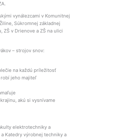
ZA.
skými vynálezcami v Komunitnej
 Žiline, Súkromnej základnej
 ZŠ v Drienove a ZŠ na ulici
ákov – strojov snov:
blečie na každú príležitosť
robí jeho majiteľ
namaľuje
krajinu, akú si vysnívame
akulty elektrotechniky a
y a Katedry výrobnej techniky a