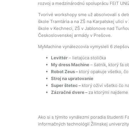
rozvoj a medzinárodnú spoluprácu FEIT UNI
Tvorivé workshopy sme už absolvovali s det
škole Tramtária a na ZŠ na Karpatskej ulici v
škole v Kechneci, ZŠ v Jablonove nad Turňou,
Československej armády v Prešove.
MyMachine vynálezcovia vymysleli 6 zlepšov
Levittér
– lietajúca stolička
My dress Machine
– šatník, ktorý ťa o
Robot Zeus –
ktorý opakuje všetko, čo 
Stroj na upratovanie
Super štetec –
ktorý oživí všetko čo 
Zázračné dvere –
za ktorými najdeme 
Ako si s týmito vynálezmi poradia študenti F
informačných technológií Žilinskej univerzit