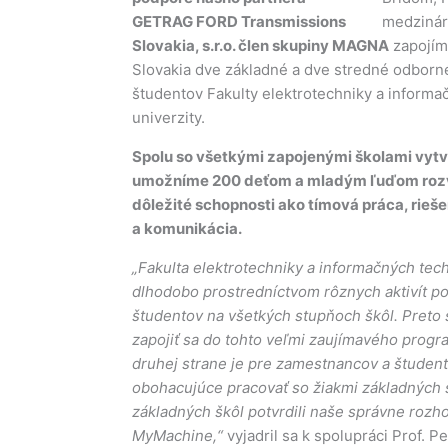
GETRAG FORD Transmissions
Slovakia, s.r.o. člen skupiny MAGNA
zapojím
Slovakia dve základné a dve stredné odborné 
študentov Fakulty elektrotechniky a informač
univerzity.
Spolu so všetkými zapojenými školami vyt
umožníme 200 deťom a mladým ľuďom rozvíj
dôležité schopnosti ako tímová práca, rieše
a komunikácia.
„Fakulta elektrotechniky a informačných techn
dlhodobo prostredníctvom rôznych aktivít pod
študentov na všetkých stupňoch škôl. Preto
zapojiť sa do tohto veľmi zaujímavého prog
druhej strane je pre zamestnancov a študen
obohacujúce pracovať so žiakmi základných 
základných škôl potvrdili naše správne rozho
MyMachine,“
vyjadril sa k spolupráci Prof. P