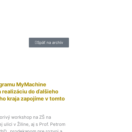
Späť na archív
ogramu
MyMachine
 realizáciu do ďalšieho
ho kraja zapojíme v tomto