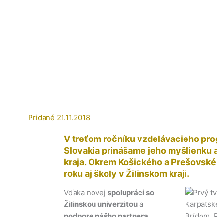
Pridané
21.11.2018
V treťom ročníku vzdelávacieho pr
Slovakia
prinášame jeho myšlienku a
kraja. Okrem Košického a Prešovské
roku aj školy v Žilinskom kraji.
Vďaka novej
spolupráci so
Žilinskou univerzitou
a
podpore nášho partnera