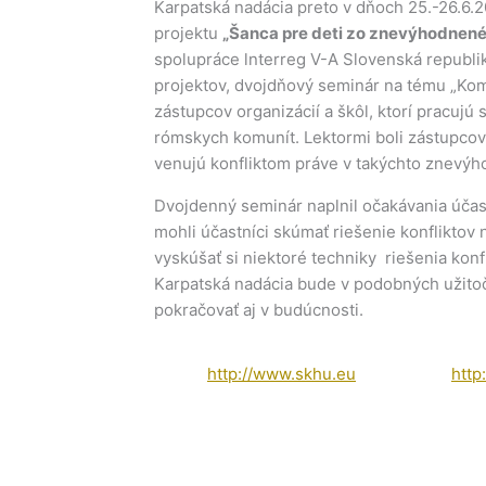
Karpatská nadácia preto v dňoch 25.-26.6.2
projektu
„Šanca pre deti zo znevýhodnené
spolupráce lnterreg V-A Slovenská republ
projektov, dvojdňový seminár na tému „Komu
zástupcov organizácií a škôl, ktorí pracujú
rómskych komunít. Lektormi boli zástupcovi
venujú konfliktom práve v takýchto znevý
Dvojdenný seminár naplnil očakávania účas
mohli účastníci skúmať riešenie konfliktov 
vyskúšať si niektoré techniky riešenia konf
Karpatská nadácia bude v podobných užitoč
pokračovať aj v budúcnosti.
http://www.skhu.eu
http