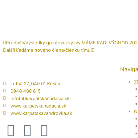
Prev
Ďalšie
Predošlý
Výsledky grantovej výzvy MÁME RADI VÝCHOD 202
Ďalší
Hľadáme nového člena/členku tímu!
Navigá
Z
Letná 27, 040 01 Košice
0948 488 615
info(at)karpatskanadacia.sk
www.karpatskanadacia.sk
N
www.karpatskavandrovka.sk
F
Y
E