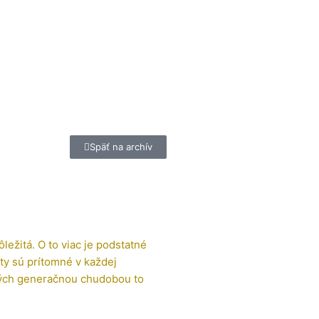
Späť na archív
ežitá. O to viac je podstatné
kty sú prítomné v každej
ných generačnou chudobou to