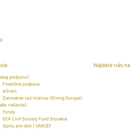
0
cia
Nájdete nás n
ískaj podporu
Finančná podpora
eGrant
Darovanie cez hranice (Giving Europe)
aše riešenia
Fondy
EEA Civil Society Fund Slovakia
Spolu pre deti | UNICEF