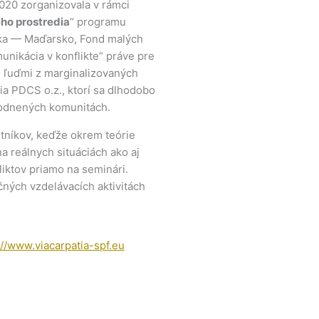
020 zorganizovala v rámci
ho prostredia
“ programu
ika — Maďarsko, Fond malých
nikácia v konflikte“ práve pre
 s ľuďmi z marginalizovaných
a PDCS o.z., ktorí sa dlhodobo
hodnených komunitách.
tníkov, keďže okrem teórie
na reálnych situáciách ako aj
liktov priamo na seminári.
ných vzdelávacích aktivitách
://www.viacarpatia-spf.eu