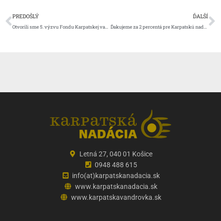
Prev
Ď
PREDOŠLÝ
ĎALŠÍ
Otvorili sme 5. výzvu Fondu Karpatskej vandrovky.
Ďakujeme za 2 percentá pre Karpatskú nadáciu.
Letná 27, 040 01 Košice
0948 488 615
info(at)karpatskanadacia.sk
www.karpatskanadacia.sk
www.karpatskavandrovka.sk
F
Y
E
a
o
n