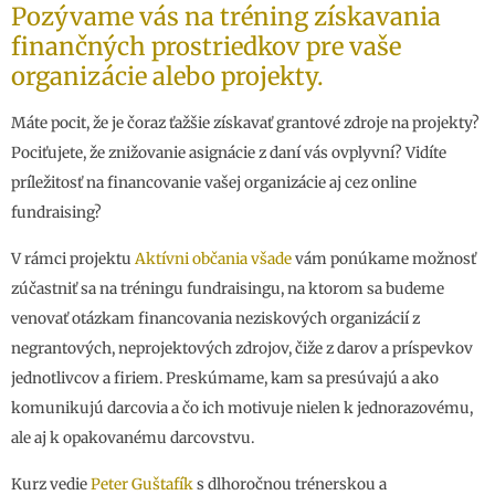
Pozývame vás na tréning získavania
finančných prostriedkov pre vaše
organizácie alebo projekty.
Máte pocit, že je čoraz ťažšie získavať grantové zdroje na projekty?
Pociťujete, že znižovanie asignácie z daní vás ovplyvní? Vidíte
príležitosť na financovanie vašej organizácie aj cez online
fundraising?
V rámci projektu
Aktívni občania všade
vám ponúkame možnosť
zúčastniť sa na tréningu fundraisingu, na ktorom sa budeme
venovať otázkam financovania neziskových organizácií z
negrantových, neprojektových zdrojov, čiže z darov a príspevkov
jednotlivcov a firiem. Preskúmame, kam sa presúvajú a ako
komunikujú darcovia a čo ich motivuje nielen k jednorazovému,
ale aj k opakovanému darcovstvu.
Kurz vedie
Peter Guštafík
s dlhoročnou trénerskou a