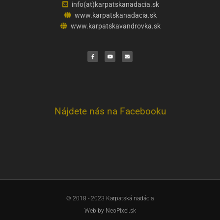
info(at)karpatskanadacia.sk
www.karpatskanadacia.sk
www.karpatskavandrovka.sk
F
Y
E
a
o
n
c
u
v
e
t
e
b
u
l
o
b
o
o
e
p
k
e
Nájdete nás na Facebooku
© 2018 - 2023 Karpatská nadácia
Web by
NeoPixel.sk