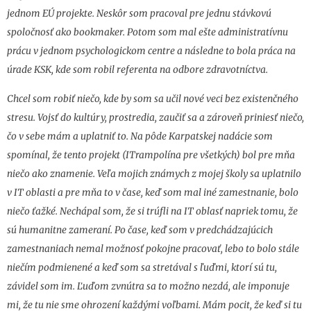
jednom EÚ projekte. Neskôr som pracoval pre jednu stávkovú
spoločnosť ako bookmaker. Potom som mal ešte administratívnu
prácu v jednom psychologickom centre a následne to bola práca na
úrade KSK, kde som robil referenta na odbore zdravotníctva.
Chcel som robiť niečo, kde by som sa učil nové veci bez existenčného
stresu. Vojsť do kultúry, prostredia, zaučiť sa a zároveň priniesť niečo,
čo v sebe mám a uplatniť to. Na pôde Karpatskej nadácie som
spomínal, že tento projekt (ITrampolína pre všetkých) bol pre mňa
niečo ako znamenie. Veľa mojich známych z mojej školy sa uplatnilo
v IT oblasti a pre mňa to v čase, keď som mal iné zamestnanie, bolo
niečo ťažké. Nechápal som, že si trúfli na IT oblasť napriek tomu, že
sú humanitne zameraní. Po čase, keď som v predchádzajúcich
zamestnaniach nemal možnosť pokojne pracovať, lebo to bolo stále
niečím podmienené a keď som sa stretával s ľuďmi, ktorí sú tu,
závidel som im. Ľuďom zvnútra sa to možno nezdá, ale imponuje
mi, že tu nie sme ohrození každými voľbami. Mám pocit, že keď si tu