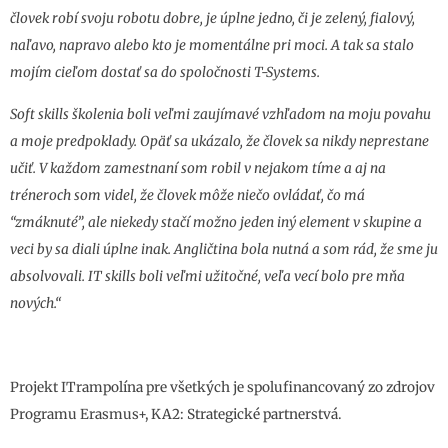
človek robí svoju robotu dobre, je úplne jedno, či je zelený, fialový,
naľavo, napravo alebo kto je momentálne pri moci. A tak sa stalo
mojím cieľom dostať sa do spoločnosti T-Systems.
Soft skills školenia boli veľmi zaujímavé vzhľadom na moju povahu
a moje predpoklady. Opäť sa ukázalo, že človek sa nikdy neprestane
učiť. V každom zamestnaní som robil v nejakom tíme a aj na
tréneroch som videl, že človek môže niečo ovládať, čo má
“zmáknuté”, ale niekedy stačí možno jeden iný element v skupine a
veci by sa diali úplne inak. Angličtina bola nutná a som rád, že sme ju
absolvovali. IT skills boli veľmi užitočné, veľa vecí bolo pre mňa
nových.“
Projekt ITrampolína pre všetkých je spolufinancovaný zo zdrojov
Programu Erasmus+, KA2: Strategické partnerstvá.