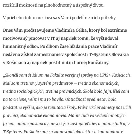
rozšírili možnosti na plnohodnotný a úspešný život.
V priebehu tohto mesiaca sa s Vami podelíme o ich príbehy.
Dnes Vám predstavujeme Vladimíra Čelka, ktorý bol extrémne
motivova
ný pracovať v IT aj napriek tomu, že vyštudoval
humanitný odbor. Po dlhom čase hľadan
ia práce Vladimír
nedávno získal zamestnanie v spoločnosti T-Systems Slovakia
v Košiciach aj napriek postihnutiu hornej končatiny.
„
Skončil som štúdium na Fakulte verejnej správy na UPJŠ v Košiciach.
Mal som tretinový systém predmetov – tretina ekonomických,
tretina sociologických, tretina právnických. Škola bola fajn, išiel som
na to cielene, veľmi ma to bavilo. Obtiažnosť predmetov bola
podstatne vyššia, ako je reputácia školy. Právnické predmety nás učili
právnici, ekonomické ekonómovia. Máme ľudí vo vedení mnohých
firiem, máme poslancov mestských zastupiteľstiev a máme ľudí aj v
T-Systems. Po škole som sa zamestnal ako lektor a koordinátor v