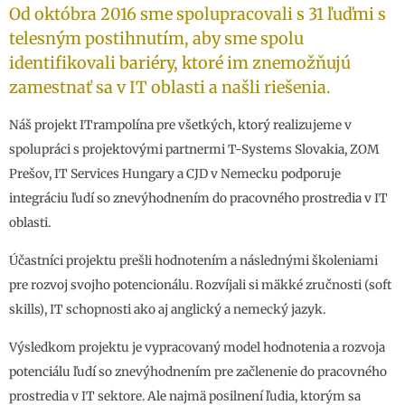
Od októbra 2016 sme spolupracovali s 31 ľuďmi s
telesným postihnutím, aby sme spolu
identifikovali bariéry, ktoré im znemožňujú
zamestnať sa v IT oblasti a našli riešenia.
Náš projekt ITrampolína pre všetkých, ktorý realizujeme v
spolupráci s projektovými partnermi T-Systems Slovakia, ZOM
Prešov, IT Services Hungary a CJD v Nemecku podporuje
integráciu ľudí so znevýhodnením do pracovného prostredia v IT
oblasti.
Účastníci projektu prešli hodnotením a následnými školeniami
pre rozvoj svojho potencionálu. Rozvíjali si mäkké zručnosti (soft
skills), IT schopnosti ako aj anglický a nemecký jazyk.
Výsledkom projektu je vypracovaný model hodnotenia a rozvoja
potenciálu ľudí so znevýhodnením pre začlenenie do pracovného
prostredia v IT sektore. Ale najmä posilnení ľudia, ktorým sa