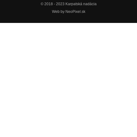
© 2018 - 2023 Karpatská nadácia
Web by
NeoPixel.sk