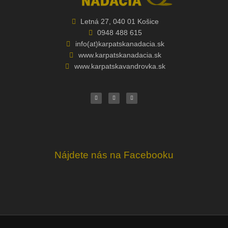
Letná 27, 040 01 Košice
0948 488 615
info(at)karpatskanadacia.sk
www.karpatskanadacia.sk
www.karpatskavandrovka.sk
F
Y
E
a
o
n
c
u
v
e
t
e
b
u
l
o
b
o
o
e
p
k
e
Nájdete nás na Facebooku