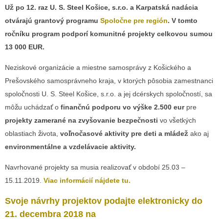
Už po 12. raz
U. S. Steel Košice, s.r.o. a Karpatská nadácia
otvárajú grantový programu
Spoločne pre región
. V tomto
ročníku program podporí komunitné projekty celkovou sumou
13 000 EUR.
Neziskové organizácie a miestne samosprávy z Košického a
Prešovského samosprávneho kraja, v ktorých pôsobia zamestnanci
spoločnosti U. S. Steel Košice, s.r.o. a jej dcérskych spoločností, sa
môžu uchádzať o
finančnú podporu vo výške 2.500 eur
pre
projekty zamerané na zvyšovanie bezpečnosti
vo všetkých
oblastiach života,
voľnočasové aktivity pre deti a mládež
ako aj
environmentálne a vzdelávacie aktivity.
Navrhované projekty sa musia realizovať v období 25.03 –
15.11.2019.
Viac informácií nájdete tu.
Svoje návrhy projektov podajte elektronicky do
21. decembra 2018 na