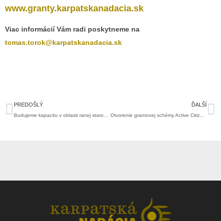
www.granty.karpatskanadacia.sk
Viac informácií Vám radi poskytneme na
tomas.torok@karpatskanadacia.sk
Prev
Ďa
PREDOŠLÝ
ĎALŠÍ
Budujeme kapacitu v oblasti ranej starostlivosti v rómskych komunitách
Otvorenie grantovej schémy Active Citizens Fund Slovakia