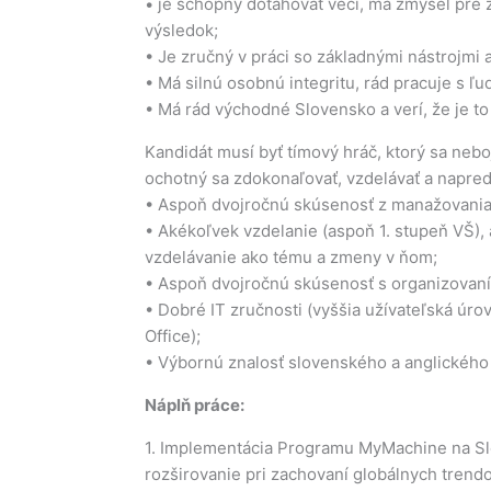
• je schopný doťahovať veci, má zmysel pre 
výsledok;
• Je zručný v práci so základnými nástrojmi
• Má silnú osobnú integritu, rád pracuje s ľuď
• Má rád východné Slovensko a verí, že je to
Kandidát musí byť tímový hráč, ktorý sa neboj
ochotný sa zdokonaľovať, vzdelávať a napred
• Aspoň dvojročnú skúsenosť z manažovania 
• Akékoľvek vzdelanie (aspoň 1. stupeň VŠ),
vzdelávanie ako tému a zmeny v ňom;
• Aspoň dvojročnú skúsenosť s organizovaní
• Dobré IT zručnosti (vyššia užívateľská úr
Office);
• Výbornú znalosť slovenského a anglického 
Náplň práce:
1. Implementácia Programu MyMachine na Sl
rozširovanie pri zachovaní globálnych trendo