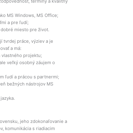
zodpovednosť, termíny a kvalitný
 ako MS Windows, MS Office;
mi a pre ľudí;
 dobré miesto pre život.
í tvrdej práce, výziev a je
ovať a má:
vlastného projektu;
 ale veľký osobný záujem o
m ľudí a prácou s partnermi;
oveň bežných nástrojov MS
jazyka.
ovensku, jeho zdokonaľovanie a
v, komunikácia s riadiacim