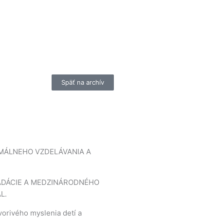
Späť na archív
ÁLNEHO VZDELÁVANIA A
ADÁCIE A MEDZINÁRODNÉHO
L.
orivého myslenia detí a