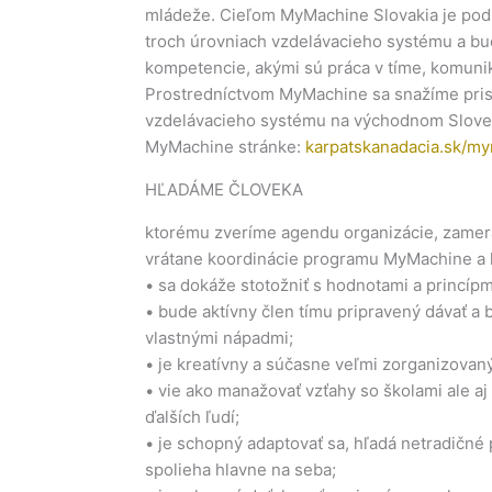
mládeže. Cieľom MyMachine Slovakia je pod
troch úrovniach vzdelávacieho systému a bu
kompetencie, akými sú práca v tíme, komuniká
Prostredníctvom MyMachine sa snažíme pris
vzdelávacieho systému na východnom Slovens
MyMachine stránke:
karpatskanadacia.sk/my
HĽADÁME ČLOVEKA
ktorému zveríme agendu organizácie, zamer
vrátane koordinácie programu MyMachine a 
• sa dokáže stotožniť s hodnotami a princípm
• bude aktívny člen tímu pripravený dávať a br
vlastnými nápadmi;
• je kreatívny a súčasne veľmi zorganizovaný
• vie ako manažovať vzťahy so školami ale a
ďalších ľudí;
• je schopný adaptovať sa, hľadá netradičné pr
spolieha hlavne na seba;