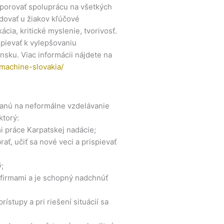
porovať spoluprácu na všetkých
dovať u žiakov kľúčové
cia, kritické myslenie, tvorivosť.
pievať k vylepšovaniu
ku. Viac informácii nájdete na
machine-slovakia/
anú na neformálne vzdelávanie
ktorý:
i práce Karpatskej nadácie;
ať, učiť sa nové veci a prispievať
;
j firmami a je schopný nadchnúť
ístupy a pri riešení situácií sa