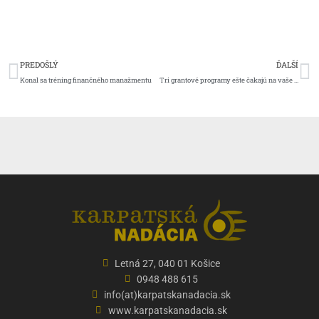
Prev
Ďa
PREDOŠLÝ
ĎALŠÍ
Konal sa tréning finančného manažmentu
Tri grantové programy ešte čakajú na vaše nápady.
Letná 27, 040 01 Košice
0948 488 615
info(at)karpatskanadacia.sk
www.karpatskanadacia.sk