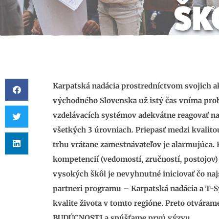
PR
Karpatská nadácia prostredníctvom svojich a
východného Slovenska už istý čas vníma probl
vzdelávacích systémov adekvátne reagovať na
všetkých 3 úrovniach. Priepasť medzi kvalit
trhu vrátane zamestnávateľov je alarmujúca.
kompetencií (vedomostí, zručností, postojov)
vysokých škôl je nevyhnutné iniciovať čo naj
partneri programu – Karpatská nadácia a T-Sy
kvalite života v tomto regióne. Preto otvár
BUDÚCNOSTI a spúšťame prvú výzvu.