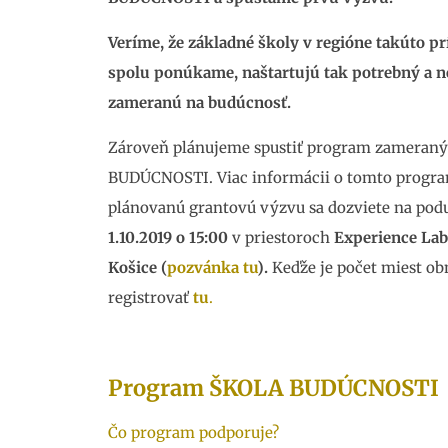
Veríme, že základné školy v regióne takúto pr
spolu ponúkame, naštartujú tak potrebný a 
zameranú na budúcnosť.
Zároveň plánujeme spustiť program zameraný 
BUDÚCNOSTI. Viac informácii o tomto programe
plánovanú grantovú výzvu sa dozviete na pod
1.10.2019 o 15:00
v priestoroch
Experience Lab,
Košice (
pozvánka tu
).
Keďže je počet miest ob
registrovať
tu
.
Program ŠKOLA BUDÚCNOSTI
Čo program podporuje?