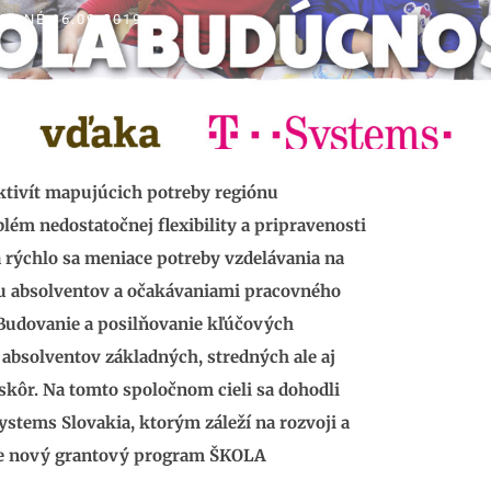
IDANÉ
16.09.2019
ktivít mapujúcich potreby regiónu
ém nedostatočnej flexibility a pripravenosti
 rýchlo sa meniace potreby vzdelávania na
ou absolventov a očakávaniami pracovného
 Budovanie a posilňovanie kľúčových
 absolventov základných, stredných ale aj
skôr. Na tomto spoločnom cieli sa dohodli
stems Slovakia, ktorým záleží na rozvoji a
ame nový grantový program ŠKOLA