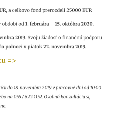
EUR
, a celkovo fond prerozdelí
25000
EUR
v období od
1. februára – 15. októbra 2020.
vembra 2019
. Svoju žiadosť o finančnú podporu
do polnoci v piatok 22. novembra 2019.
 tu =>
cii do 18. novembra 2019 v pracovné dni od 10:00
ebo na 055 / 622 1152. Osobnú konzultáciu si,
ne.