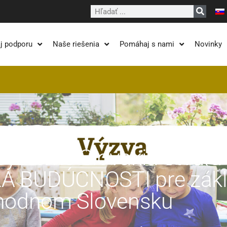
Vyhľadať
j podporu
Naše riešenia
Pomáhaj s nami
Novinky
Systems Slovakia otvára
LA BUDÚCNOSTI pre zák
chodnom Slovensku