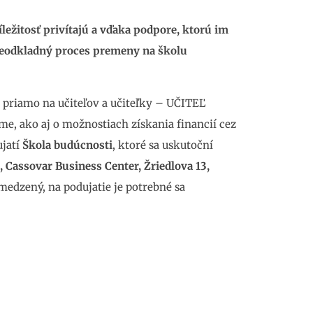
íležitosť privítajú a vďaka podpore, ktorú im
neodkladný proces premeny na školu
priamo na učiteľov a učiteľky – UČITEĽ
, ako aj o možnostiach získania financií cez
ujatí
Škola budúcnosti
, ktoré sa uskutoční
 Cassovar Business Center, Žriedlova 13,
medzený, na podujatie je potrebné sa