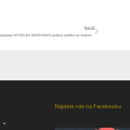
Ďalšie
ĎALŠÍ
Grantový program UČITEĽ/KA BUDÚCNOSTI podporí učiteľov na východnom Slovensku
Nájdete nás na Facebooku
u