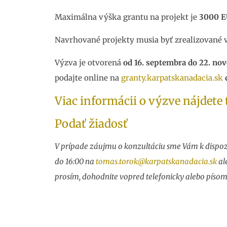
Maximálna výška grantu na projekt je
30
00 
Navrhované projekty musia byť zrealizované 
Výzva je otvorená
od 16. septembra do 22. no
podajte online na
granty.karpatskanadacia.sk
Viac informácii o výzve nájdete
Podať žiadosť
V prípade záujmu o konzultáciu sme Vám k dispozí
do 16:00 na
tomas.torok@karpatskanadacia.sk
al
prosím, dohodnite vopred telefonicky alebo písom