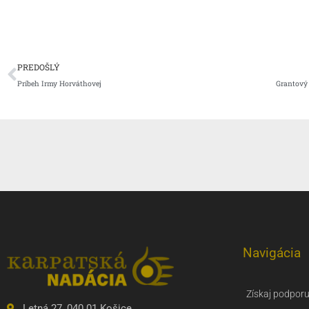
Prev
PREDOŠLÝ
Príbeh Irmy Horváthovej
Navigácia
Získaj podpor
Letná 27, 040 01 Košice