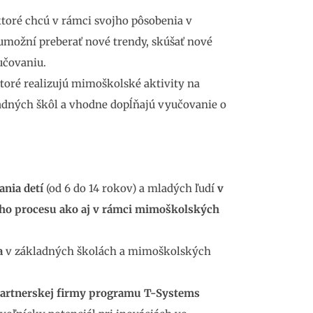
ktoré chcú v rámci svojho pôsobenia v
umožní preberať nové trendy, skúšať nové
yučovaniu.
ktoré realizujú mimoškolské aktivity na
adných škôl a vhodne dopĺňajú vyučovanie o
ania detí
(od 6 do 14 rokov) a mladých ľudí
v
eho procesu ako aj v rámci mimoškolských
a
v základných školách a mimoškolských
artnerskej firmy programu T-Systems