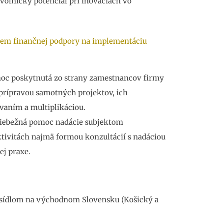
voľnícky potenciál pri inováciách vo
em finančnej podpory na implementáciu
c poskytnutá zo strany zamestnancov firmy
s prípravou samotných projektov, ich
vaním a multiplikáciou.
iebežná pomoc nadácie subjektom
tivitách najmä formou konzultácií s nadáciou
ej praxe.
 sídlom na východnom Slovensku (Košický a