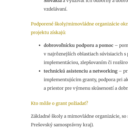
Slovakia
a využívať ich odborný a dobro
vzdelávaní.
Podporené školy/mimovládne organizácie okr
projektu získajú:
dobrovoľnícku podporu a pomoc
– pomo
v najrôznejších oblastiach súvisiacich 
implementáciou, zlepšovaním či rozširo
technickú asistenciu a networking
– pr
implementujúcim granty, podpora pri ak
a priestor pre výmenu skúseností a dobr
Kto môže o grant požiadať?
Základné školy a mimovládne organizácie, so
Prešovský samosprávny kraj).