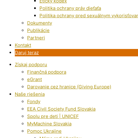
Etický kódex
Politika ochrany práv dieťaťa
Politika ochrany pred sexuálnym vykorisťova
Dokumenty
Publikácie
Partneri
Kontakt
Daruj teraz
Získaj podporu
Finančná podpora
eGrant
Darovanie cez hranice (Giving Europe)
Naše riešenia
Fondy
EEA Civil Society Fund Slovakia
Spolu pre deti | UNICEF
MyMachine Slovakia
Pomoc Ukrajine