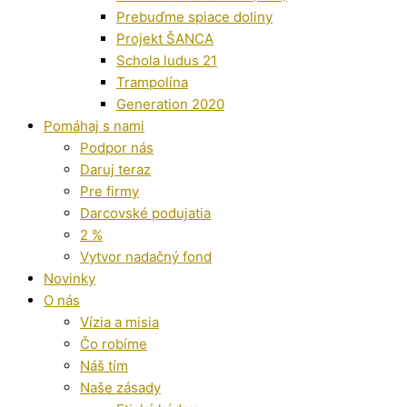
Prebuďme spiace doliny
Projekt ŠANCA
Schola ludus 21
Trampolína
Generation 2020
Pomáhaj s nami
Podpor nás
Daruj teraz
Pre firmy
Darcovské podujatia
2 %
Vytvor nadačný fond
Novinky
O nás
Vízia a misia
Čo robíme
Náš tím
Naše zásady