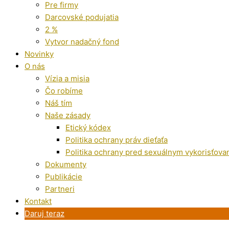
Pre firmy
Darcovské podujatia
2 %
Vytvor nadačný fond
Novinky
O nás
Vízia a misia
Čo robíme
Náš tím
Naše zásady
Etický kódex
Politika ochrany práv dieťaťa
Politika ochrany pred sexuálnym vykorisťova
Dokumenty
Publikácie
Partneri
Kontakt
Daruj teraz