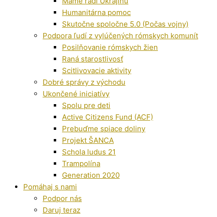
Máme radi Ukrajinu
Humanitárna pomoc
Skutočne spoločne 5.0 (Počas vojny)
Podpora ľudí z vylúčených rómskych komunít
Posilňovanie rómskych žien
Raná starostlivosť
Scitlivovacie aktivity
Dobré správy z východu
Ukončené iniciatívy
Spolu pre deti
Active Citizens Fund (ACF)
Prebuďme spiace doliny
Projekt ŠANCA
Schola ludus 21
Trampolína
Generation 2020
Pomáhaj s nami
Podpor nás
Daruj teraz