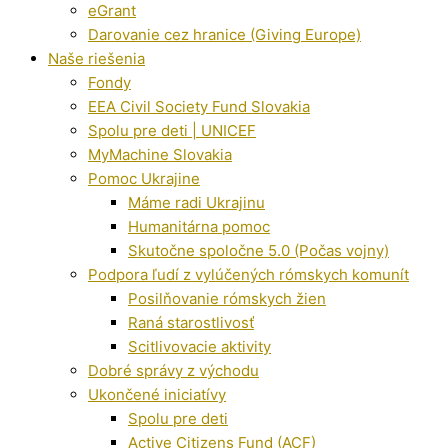
eGrant
Darovanie cez hranice (Giving Europe)
Naše riešenia
Fondy
EEA Civil Society Fund Slovakia
Spolu pre deti | UNICEF
MyMachine Slovakia
Pomoc Ukrajine
Máme radi Ukrajinu
Humanitárna pomoc
Skutočne spoločne 5.0 (Počas vojny)
Podpora ľudí z vylúčených rómskych komunít
Posilňovanie rómskych žien
Raná starostlivosť
Scitlivovacie aktivity
Dobré správy z východu
Ukončené iniciatívy
Spolu pre deti
Active Citizens Fund (ACF)