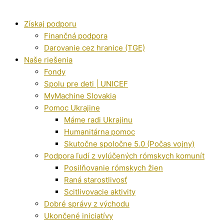
Získaj podporu
Finančná podpora
Darovanie cez hranice (TGE)
Naše riešenia
Fondy
Spolu pre deti | UNICEF
MyMachine Slovakia
Pomoc Ukrajine
Máme radi Ukrajinu
Humanitárna pomoc
Skutočne spoločne 5.0 (Počas vojny)
Podpora ľudí z vylúčených rómskych komunít
Posilňovanie rómskych žien
Raná starostlivosť
Scitlivovacie aktivity
Dobré správy z východu
Ukončené iniciatívy