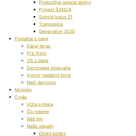
Prebuďme spiace doliny
Projekt ŠANCA
Schola ludus 21
Trampolína
Generation 2020
Pomáhaj s nami
Daruj teraz
Pre firmy
2% z dane
Darcovské podujatia
Vytvor nadačný fond
Naši darcovia
Novinky
O nás
Vízia a misia
Čo robíme
Náš tím
Naše zásady
Etický kódex