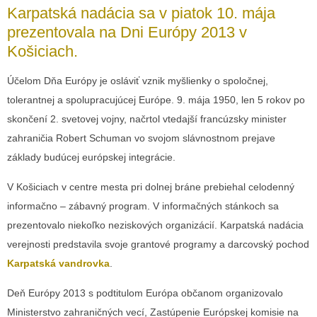
Karpatská nadácia sa v piatok 10. mája
prezentovala na Dni Európy 2013 v
Košiciach.
Účelom Dňa Európy je osláviť vznik myšlienky o spoločnej,
tolerantnej a spolupracujúcej Európe. 9. mája 1950, len 5 rokov po
skončení 2. svetovej vojny, načrtol vtedajší francúzsky minister
zahraničia Robert Schuman vo svojom slávnostnom prejave
základy budúcej európskej integrácie.
V Košiciach v centre mesta pri dolnej bráne prebiehal celodenný
informačno – zábavný program. V informačných stánkoch sa
prezentovalo niekoľko neziskových organizácií. Karpatská nadácia
verejnosti predstavila svoje grantové programy a darcovský pochod
Karpatská vandrovka
.
Deň Európy 2013 s podtitulom Európa občanom organizovalo
Ministerstvo zahraničných vecí, Zastúpenie Európskej komisie na