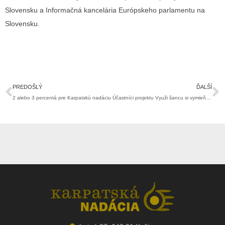
Slovensku a Informačná kancelária Európskeho parlamentu na
Slovensku.
Prev
Ď
PREDOŠLÝ
ĎALŠÍ
2 alebo 3 percentá pre Karpatskú nadáciu
Účastníci projektu Využi šancu si vymieňali skúsenosti s maďarskými kolegami.