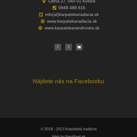
Letná 27, 040 01 Košice
0948 488 615
info(at)karpatskanadacia.sk
www.karpatskanadacia.sk
www.karpatskavandrovka.sk
F
Y
E
a
o
n
c
u
v
e
t
e
b
u
l
o
b
o
o
e
p
k
e
Nájdete nás na Facebooku
© 2018 - 2023 Karpatská nadácia
Web by
NeoPixel.sk