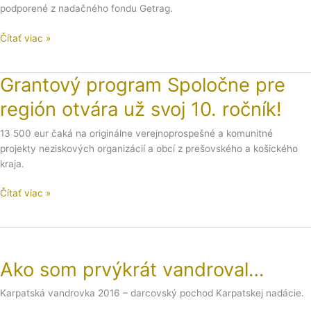
Slovensko!
podporené z nadačného fondu Getrag.
Čítať viac »
Grantový program Spoločne pre
Grantový
program
región otvára už svoj 10. ročník!
Spoločne
pre
13 500 eur čaká na originálne verejnoprospešné a komunitné
región
projekty neziskových organizácií a obcí z prešovského a košického
otvára
kraja.
už
svoj
Čítať viac »
10.
ročník!
Ako
som
Ako som prvýkrát vandroval…
prvýkrát
vandroval…
Karpatská vandrovka 2016 – darcovský pochod Karpatskej nadácie.