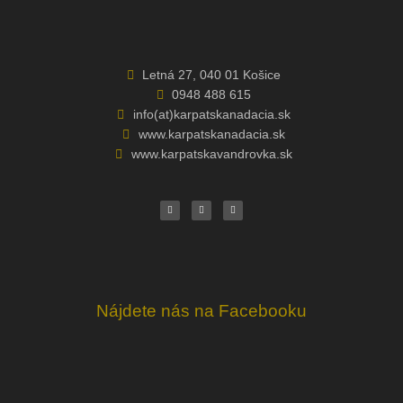
Letná 27, 040 01 Košice
0948 488 615
info(at)karpatskanadacia.sk
www.karpatskanadacia.sk
www.karpatskavandrovka.sk
F
Y
E
a
o
n
c
u
v
e
t
e
b
u
l
o
b
o
o
e
p
k
e
Nájdete nás na Facebooku