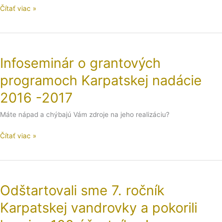
Čítať viac »
Infoseminár
o
Infoseminár o grantových
grantových
programoch
programoch Karpatskej nadácie
Karpatskej
nadácie
2016 -2017
2016
Máte nápad a chýbajú Vám zdroje na jeho realizáciu?
-2017
Čítať viac »
Odštartovali
sme
Odštartovali sme 7. ročník
7.
ročník
Karpatskej vandrovky a pokorili
Karpatskej
vandrovky