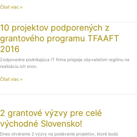
Čítať viac »
10 projektov podporených z
10
projektov
grantového programu TFAAFT
podporených
z
2016
grantového
programu
Zodpovedne podnikajúca IT firma prispeje obyvateľom regiónu na
TFAAFT
realizáciu ich snov.
2016
Čítať viac »
2
grantové
2 grantové výzvy pre celé
výzvy
pre
východné Slovensko!
celé
východné
Dnes otvárame 2 výzvy na podávanie projektov, ktoré budú