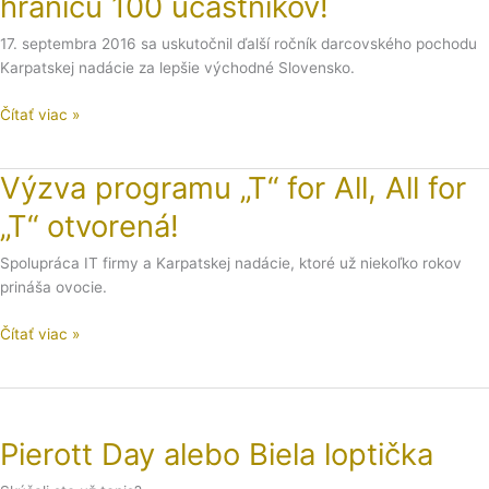
hranicu 100 účastníkov!
a
17. septembra 2016 sa uskutočnil ďalší ročník darcovského pochodu
pokorili
Karpatskej nadácie za lepšie východné Slovensko.
hranicu
100
Čítať viac »
účastníkov!
Výzva programu „T“ for All, All for
Výzva
programu
„T“ otvorená!
„T“
for
Spolupráca IT firmy a Karpatskej nadácie, ktoré už niekoľko rokov
All,
prináša ovocie.
All
for
Čítať viac »
„T“
otvorená!
Pierott
Day
Pierott Day alebo Biela loptička
alebo
Biela