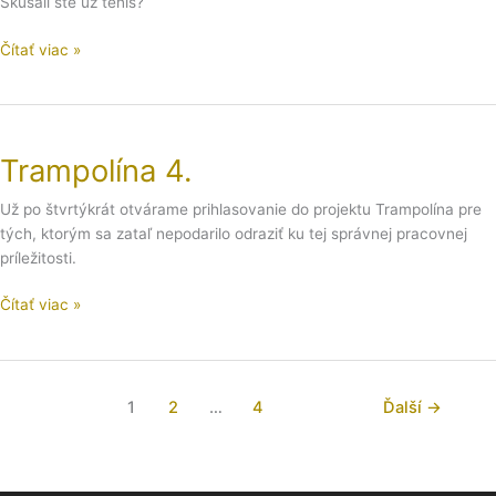
Skúšali ste už tenis?
loptička
Čítať viac »
Trampolína
4.
Trampolína 4.
Už po štvrtýkrát otvárame prihlasovanie do projektu Trampolína pre
tých, ktorým sa zataľ nepodarilo odraziť ku tej správnej pracovnej
príležitosti.
Čítať viac »
1
2
…
4
Ďalší
→