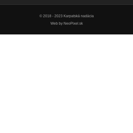
© 2018 - 2023 Karpatská nadácia
Web by
NeoPixel.sk