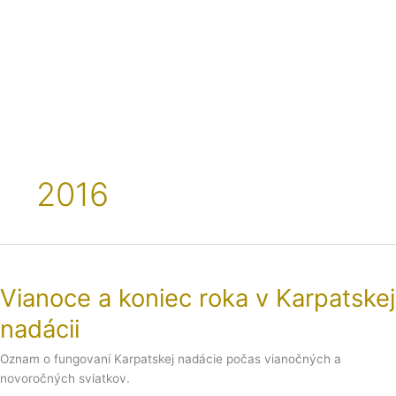
Preskočiť
na
obsah
2016
Vianoce
a
Vianoce a koniec roka v Karpatskej
koniec
roka
nadácii
v
Karpatskej
Oznam o fungovaní Karpatskej nadácie počas vianočných a
nadácii
novoročných sviatkov.