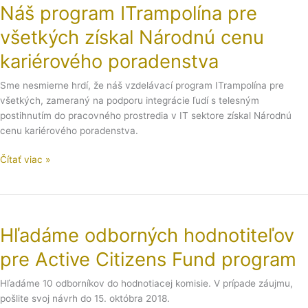
Náš program ITrampolína pre
ITrampolína
pre
všetkých získal Národnú cenu
všetkých
získal
kariérového poradenstva
Národnú
Sme nesmierne hrdí, že náš vzdelávací program ITrampolína pre
cenu
všetkých, zameraný na podporu integrácie ľudí s telesným
kariérového
postihnutím do pracovného prostredia v IT sektore získal Národnú
poradenstva
cenu kariérového poradenstva.
Čítať viac »
Hľadáme
odborných
Hľadáme odborných hodnotiteľov
hodnotiteľov
pre
pre Active Citizens Fund program
Active
Citizens
Hľadáme 10 odborníkov do hodnotiacej komisie. V prípade záujmu,
Fund
pošlite svoj návrh do 15. októbra 2018.
program