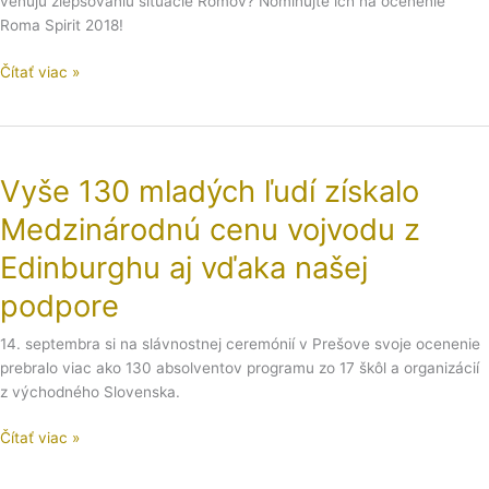
venujú zlepšovaniu situácie Rómov? Nominujte ich na ocenenie
zostávajú
Roma Spirit 2018!
dva
týždne!
Čítať viac »
Vyše
130
Vyše 130 mladých ľudí získalo
mladých
ľudí
Medzinárodnú cenu vojvodu z
získalo
Medzinárodnú
Edinburghu aj vďaka našej
cenu
podpore
vojvodu
z
14. septembra si na slávnostnej ceremónií v Prešove svoje ocenenie
Edinburghu
prebralo viac ako 130 absolventov programu zo 17 škôl a organizácií
aj
z východného Slovenska.
vďaka
našej
Čítať viac »
podpore