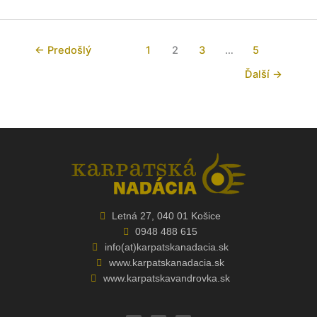
←
Predošlý
1
2
3
…
5
Ďalší
→
Letná 27, 040 01 Košice
0948 488 615
info(at)karpatskanadacia.sk
www.karpatskanadacia.sk
www.karpatskavandrovka.sk
F
Y
E
a
o
n