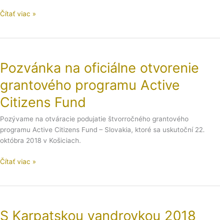
Čítať viac »
Pozvánka
na
Pozvánka na oficiálne otvorenie
oficiálne
otvorenie
grantového programu Active
grantového
programu
Citizens Fund
Active
Pozývame na otváracie podujatie štvorročného grantového
Citizens
programu Active Citizens Fund – Slovakia, ktoré sa uskutoční 22.
Fund
októbra 2018 v Košiciach.
Čítať viac »
S
Karpatskou
S Karpatskou vandrovkou 2018
vandrovkou