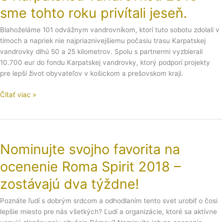
2018
sme tohto roku privítali jeseň.
sme
tohto
Blahoželáme 101 odvážnym vandrovníkom, ktorí tuto sobotu zdolali v
roku
tímoch a napriek nie najpriaznivejšiemu počasiu trasu Karpatskej
privítali
vandrovky dlhú 50 a 25 kilometrov. Spolu s partnermi vyzbierali
jeseň.
10.700 eur do fondu Karpatskej vandrovky, ktorý podporí projekty
pre lepší život obyvateľov v košickom a prešovskom kraji.
Čítať viac »
Nominujte
svojho
Nominujte svojho favorita na
favorita
na
ocenenie Roma Spirit 2018 –
ocenenie
Roma
zostávajú dva týždne!
Spirit
Poznáte ľudí s dobrým srdcom a odhodlaním tento svet urobiť o čosi
2018
lepšie miesto pre nás všetkých? Ľudí a organizácie, ktoré sa aktívne
–