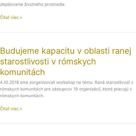
región
zlepšovanie životného prostredia.
Čítať viac »
Budujeme
kapacitu
Budujeme kapacitu v oblasti ranej
v
oblasti
starostlivosti v rómskych
ranej
starostlivosti
komunitách
v
4.10.2018 sme zorganizovali workshop na tému: Raná starostlivosť v
rómskych
rómskych komunitách pre zástupcov 19 organizácií, ktoré pracujú v
komunitách
rómskych komunitách.
Čítať viac »
Náš
program