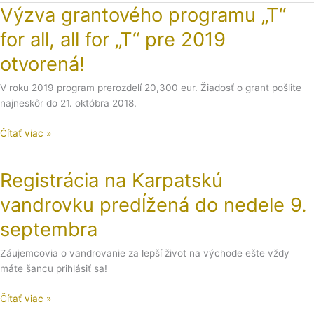
Výzva grantového programu „T“
Výzva
grantového
for all, all for „T“ pre 2019
programu
„T“
otvorená!
for
all,
V roku 2019 program prerozdelí 20,300 eur. Žiadosť o grant pošlite
all
najneskôr do 21. októbra 2018.
for
Čítať viac »
„T“
pre
2019
Registrácia na Karpatskú
Registrácia
otvorená!
na
vandrovku predĺžená do nedele 9.
Karpatskú
vandrovku
septembra
predĺžená
do
Záujemcovia o vandrovanie za lepší život na východe ešte vždy
nedele
máte šancu prihlásiť sa!
9.
Čítať viac »
septembra