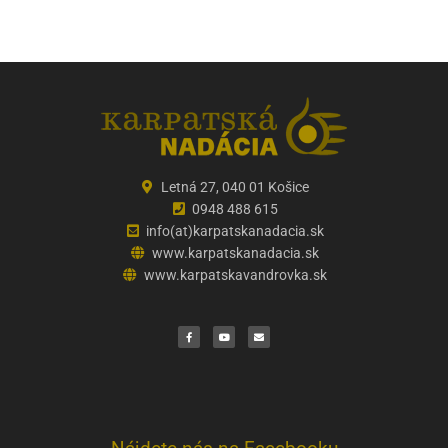
Letná 27, 040 01 Košice
0948 488 615
info(at)karpatskanadacia.sk
www.karpatskanadacia.sk
www.karpatskavandrovka.sk
F
Y
E
a
o
n
c
u
v
e
t
e
b
u
l
o
b
o
o
e
p
k
e