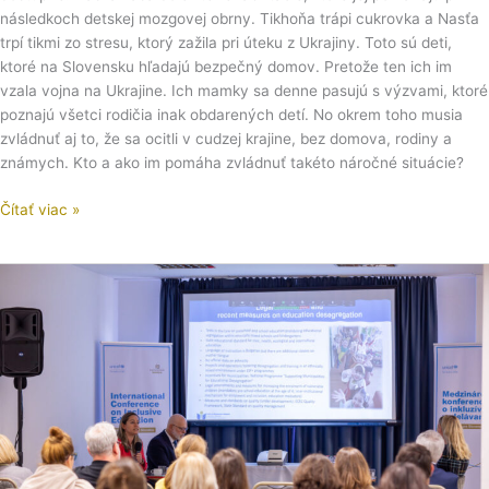
následkoch detskej mozgovej obrny. Tikhoňa trápi cukrovka a Nasťa
trpí tikmi zo stresu, ktorý zažila pri úteku z Ukrajiny. Toto sú deti,
ktoré na Slovensku hľadajú bezpečný domov. Pretože ten ich im
vzala vojna na Ukrajine. Ich mamky sa denne pasujú s výzvami, ktoré
poznajú všetci rodičia inak obdarených detí. No okrem toho musia
zvládnuť aj to, že sa ocitli v cudzej krajine, bez domova, rodiny a
známych. Kto a ako im pomáha zvládnuť takéto náročné situácie?
Čítať viac »
Pozrite
si
inšpiratívne
videá
z
Medzinárodnej
konferencie
o
inkluzívnom