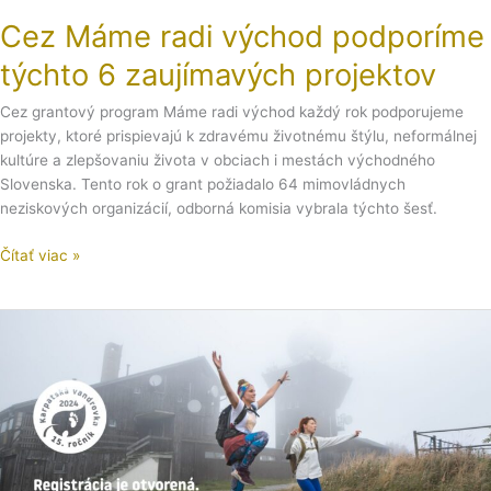
zaujímavých
Cez Máme radi východ podporíme
projektov
týchto 6 zaujímavých projektov
Cez grantový program Máme radi východ každý rok podporujeme
projekty, ktoré prispievajú k zdravému životnému štýlu, neformálnej
kultúre a zlepšovaniu života v obciach i mestách východného
Slovenska. Tento rok o grant požiadalo 64 mimovládnych
neziskových organizácií, odborná komisia vybrala týchto šesť.
Čítať viac »
Otvorili
sme
registráciu
na
Karpatskú
vandrovku