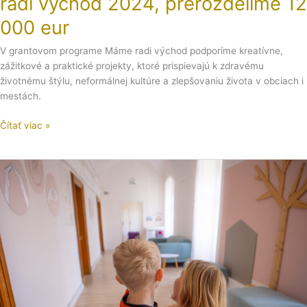
radi východ 2024, prerozdelíme 12
eur
000 eur
V grantovom programe Máme radi východ podporíme kreatívne,
zážitkové a praktické projekty, ktoré prispievajú k zdravému
životnému štýlu, neformálnej kultúre a zlepšovaniu života v obciach i
mestách.
Čítať viac »
Oliver
konečne
cítil,
že
niekam
patrí