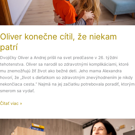
Oliver konečne cítil, že niekam
patrí
Dvojičky Oliver a Andrej prišli na svet predčasne v 26. týždni
tehotenstva. Oliver sa narodil so zdravotnými komplikáciami, ktoré
mu znemožňujú žiť život ako bežné deti. Jeho mama Alexandra
hovorí, že „život s dieťatkom so zdravotným znevýhodnením je nikdy
nekončiaca cesta.“ Najmä na jej začiatku potrebovala poradiť, ktorým
smerom sa vydať.
Čítať viac »
Čo
by
ste