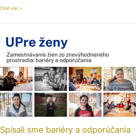
Čítať viac »
Spísali
sme
bariéry
a
odporúčania
pre
zamestnávanie
žien
zo
znevýhodneného
prostredia
Spísali sme bariéry a odporúčania