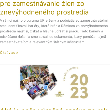
pre zamestnávanie žien zo
znevýhodneného prostredia
V rámci nášho programu UPre ženy a podujatia so zamestnávateľmi
sme identifikovali bariéry, ktoré bránia Rómkam zo znevýhodneného
prostredia nájsť si, získať a hlavne udržať si prácu. Tieto bariéry a
odskúšané riešenia sme spísali do dokumentu, ktorý pomôže najmä
zamestnávateľom a relevantným štátnym inštitúciám.
Čítať viac »
Aká
je
naša
výročná
správa
za
rok
2023?