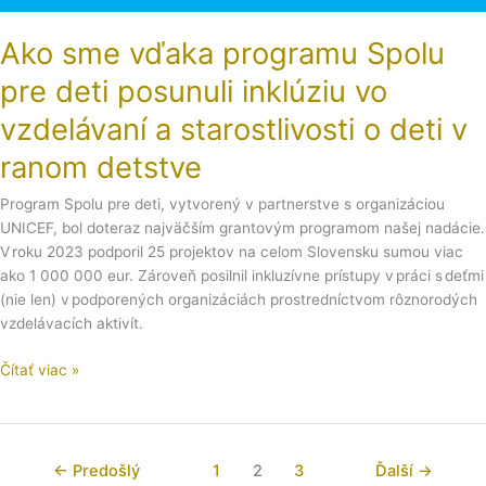
Ako sme vďaka programu Spolu
pre deti posunuli inklúziu vo
vzdelávaní a starostlivosti o deti v
ranom detstve
Program Spolu pre deti, vytvorený v partnerstve s organizáciou
UNICEF, bol doteraz najväčším grantovým programom našej nadácie.
V roku 2023 podporil 25 projektov na celom Slovensku sumou viac
ako 1 000 000 eur. Zároveň posilnil inkluzívne prístupy v práci s deťmi
(nie len) v podporených organizáciách prostredníctvom rôznorodých
vzdelávacích aktivít.
Čítať viac »
←
Predošlý
1
2
3
Ďalší
→