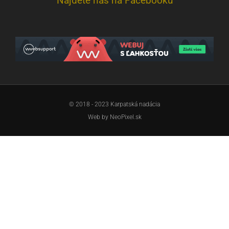
Nájdete nás na Facebooku
© 2018 - 2023 Karpatská nadácia
Web by
NeoPixel.sk