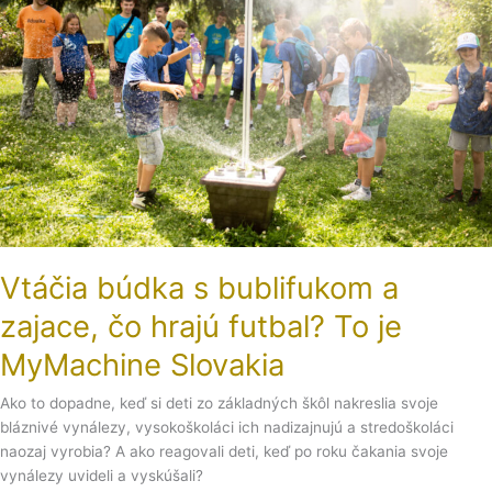
bublifukom
a
zajace,
čo
hrajú
futbal?
To
je
MyMachine
Slovakia
Vtáčia búdka s bublifukom a
zajace, čo hrajú futbal? To je
MyMachine Slovakia
Ako to dopadne, keď si deti zo základných škôl nakreslia svoje
bláznivé vynálezy, vysokoškoláci ich nadizajnujú a stredoškoláci
naozaj vyrobia? A ako reagovali deti, keď po roku čakania svoje
vynálezy uvideli a vyskúšali?