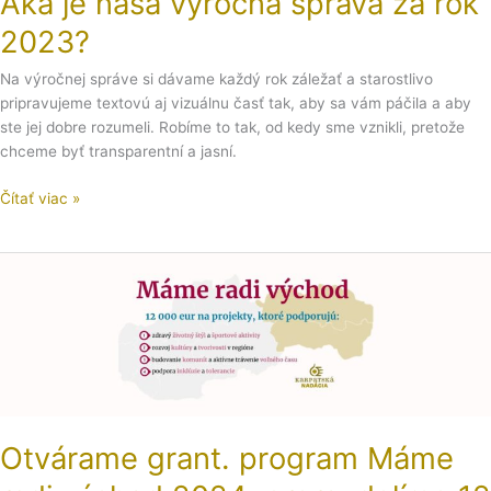
Aká je naša výročná správa za rok
2023?
Na výročnej správe si dávame každý rok záležať a starostlivo
pripravujeme textovú aj vizuálnu časť tak, aby sa vám páčila a aby
ste jej dobre rozumeli. Robíme to tak, od kedy sme vznikli, pretože
chceme byť transparentní a jasní.
Čítať viac »
Otvárame
grant.
program
Máme
radi
východ
2024,
prerozdelíme
Otvárame grant. program Máme
12
000