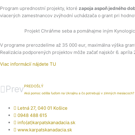
Program uprednostní projekty, ktoré
zapoja aspoň jedného do
viacerých zamestnancov zvýhodní uchádzača o grant pri hodnote
Projekt Chráňme seba a pomáhajme iným Kynologicke
V programe prerozdelíme až 35 000 eur, maximálna výška grantu 
Realizácia podporených projektov môže začať najskôr 6. apríla 
Viac informácií nájdete TU
Prev
PREDOŠLÝ
Aká pomoc odišla ľuďom na Ukrajinu a čo potrebujú v zimných mesiacoch?
Letná 27, 040 01 Košice
0948 488 615
info(at)karpatskanadacia.sk
www.karpatskanadacia.sk