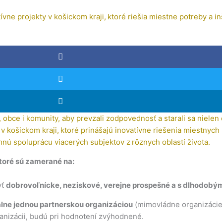
ne projekty v košickom kraji, ktoré riešia miestne potreby a in
bce i komunity, aby prevzali zodpovednosť a starali sa nielen o
v košickom kraji, ktoré prinášajú inovatívne riešenia miestnych 
nú spoluprácu viacerých subjektov z rôznych oblastí života.
toré sú zamerané na:
yť
dobrovoľnícke, neziskové, verejne prospešné a s dlhodob
álne jednou partnerskou organizáciou
(mimovládne organizácie
ganizácii, budú pri hodnotení zvýhodnené.