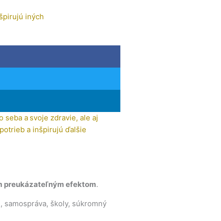
špirujú iných
 seba a svoje zdravie, ale aj
potrieb a inšpirujú ďalšie
ým preukázateľným efektom
.
, samospráva, školy, súkromný