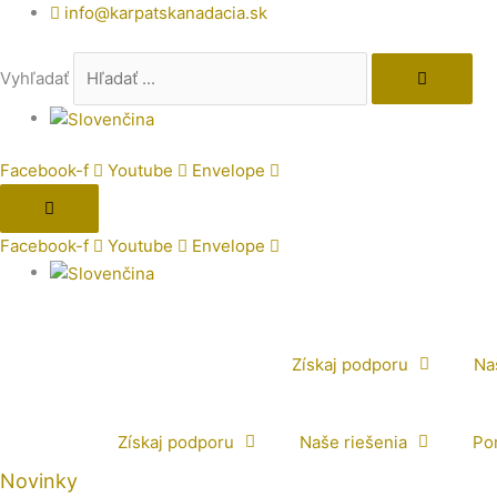
Preskočiť
info@karpatskanadacia.sk
na
obsah
Vyhľadať
Facebook-f
Youtube
Envelope
Facebook-f
Youtube
Envelope
Získaj podporu
Na
Získaj podporu
Naše riešenia
Po
Novinky