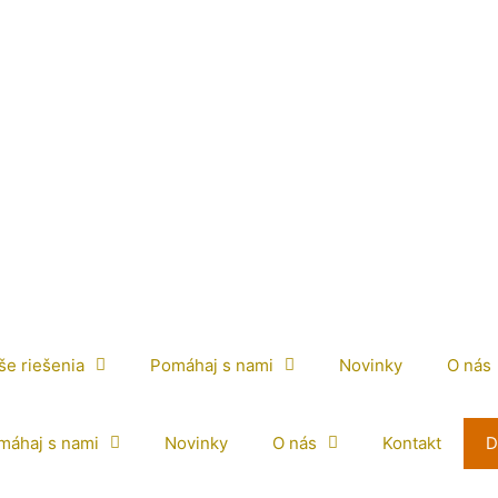
še riešenia
Pomáhaj s nami
Novinky
O nás
máhaj s nami
Novinky
O nás
Kontakt
D