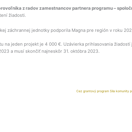
brovoľníka z radov zamestnancov partnera programu – spolo
ní žiadosti.
j záchrannej jednotky podporila Magna pre región v roku 2022
na jeden projekt je 4 000 €. Uzávierka prihlasovania žiadostí 
2023 a musí skončiť najneskôr 31. októbra 2023.
Cez grantový program Sila komunity p