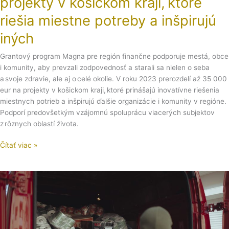
projekty v košickom kraji, ktoré
a
inšpirujú
riešia miestne potreby a inšpirujú
iných
iných
Grantový program Magna pre región finančne podporuje mestá, obce
i komunity, aby prevzali zodpovednosť a starali sa nielen o seba
a svoje zdravie, ale aj o celé okolie. V roku 2023 prerozdelí až 35 000
eur na projekty v košickom kraji, ktoré prinášajú inovatívne riešenia
miestnych potrieb a inšpirujú ďalšie organizácie i komunity v regióne.
Podporí predovšetkým vzájomnú spoluprácu viacerých subjektov
z rôznych oblastí života.
Čítať viac »
Aká
pomoc
odišla
ľuďom
na