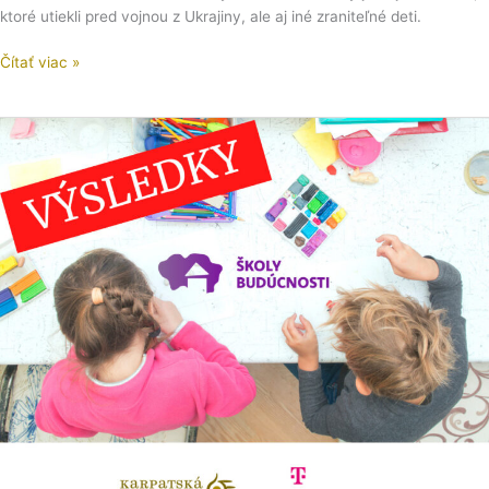
ktoré utiekli pred vojnou z Ukrajiny, ale aj iné zraniteľné deti.
Čítať viac »
Týchto
11
projektov
podporíme
cez
grantový
program
Školy
budúcnosti