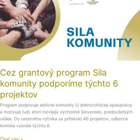
grantový
program
Sila
komunity
podporíme
týchto
6
projektov
Cez grantový program Sila
komunity podporíme týchto 6
projektov
Program podporuje aktívne komunity či dobrovoľnícke spolupráce
a motivuje ľudí, ktorí rozvíjajú východné Slovensko, predovšetkým
vidiek. Do ostatného ročníka sa prihlásilo 46 projektov, odborná
komisia vybrala týchto 6.
Čítať viac »