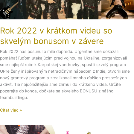
Rok 2022 v krátkom videu so
skvelým bonusom v závere
Rok 2022 nás posunul o míle dopredu. Urgentne sme dokázali
pomáhať ľuďom utekajúcim pred vojnou na Ukrajine, zorganizovali
sme najlepší ročník Karpatskej vandrovky, spustili skvelý program
UPre ženy inšpirovaným netradičným nápadom z Indie, otvorili sme
nový grantový program a zrealizovali mnoho ďalších prospešných
aktivít. Tie najdôležitejšie sme zhrnuli do krátkeho videa. Určite
pozerajte do konca, dočkáte sa skvelého BONUSU z nášho
teambuildingu.
Čítať viac »
Cez