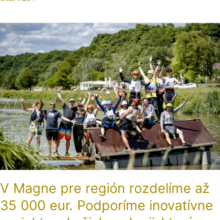
V
Magne
pre
región
rozdelíme
až
35
000
eur.
Podporíme
inovatívne
projekty
v
košickom
kraji, ktoré
V Magne pre región rozdelíme až
riešia
miestne
35 000 eur. Podporíme inovatívne
potreby