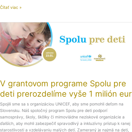
Čítať viac »
V
grantovom
programe
Spolu
pre
deti
prerozdelíme
vyše
1
V grantovom programe Spolu pre
milión
eur
deti prerozdelíme vyše 1 milión eur
Spojili sme sa s organizáciou UNICEF, aby sme pomohli deťom na
Slovensku. Náš spoločný program Spolu pre deti podporí
samosprávy, školy, škôlky či mimovládne neziskové organizácie a
ďalších, aby mohli zabezpečiť spravodlivý a inkluzívny prístup k ranej
starostlivosti a vzdelávaniu malých detí. Zameraný je najmä na deti,