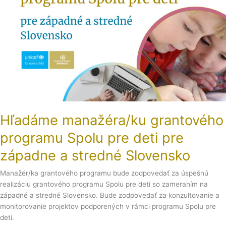
Spolu
pre
deti
pre
západne
a
stredné
Slovensko
Hľadáme manažéra/ku grantového
programu Spolu pre deti pre
západne a stredné Slovensko
Manažér/ka grantového programu bude zodpovedať za úspešnú
realizáciu grantového programu Spolu pre deti so zameraním na
západné a stredné Slovensko. Bude zodpovedať za konzultovanie a
monitorovanie projektov podporených v rámci programu Spolu pre
deti.