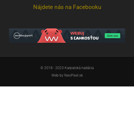
Nájdete nás na Facebooku
© 2018 - 2023 Karpatská nadácia
Web by
NeoPixel.sk