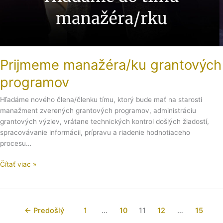
Prijmeme manažéra/ku grantových
programov
Hľadáme nového člena/členku tímu, ktorý bude mať na starosti
manažment zverených grantových programov, administráciu
grantových výziev, vrátane technických kontrol došlých žiadostí,
spracovávanie informácii, prípravu a riadenie hodnotiaceho
procesu…
Čítať viac »
←
Predošlý
1
…
10
11
12
…
15