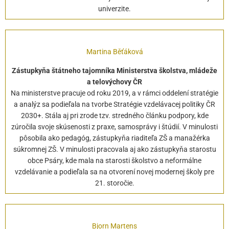
univerzite.
Martina Běťáková
Zástupkyňa štátneho tajomníka Ministerstva školstva, mládeže
a telovýchovy ČR
Na ministerstve pracuje od roku 2019, a v rámci oddelení stratégie
a analýz sa podieľala na tvorbe Stratégie vzdelávacej politiky ČR
2030+. Stála aj pri zrode tzv. stredného článku podpory, kde
zúročila svoje skúsenosti z praxe, samosprávy i štúdií. V minulosti
pôsobila ako pedagóg, zástupkyňa riaditeľa ZŠ a manažérka
súkromnej ZŠ. V minulosti pracovala aj ako zástupkyňa starostu
obce Psáry, kde mala na starosti školstvo a neformálne
vzdelávanie a podieľala sa na otvorení novej modernej školy pre
21. storočie.
Bjorn Martens