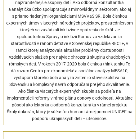
najzraniteľnejšie skupiny detí. Ako odborná konzultantka
a analytička úzko spolupracuje s mimovládnym sektorom, ako aj
s priamo riadenými organizáciami MŠVVaŠ SR. Bola členkou
expertných tímov viacerých národných projektov, prostredníctvom
ktorých sa zavádzali inkluzívne opatrenia do škôl. Je
spoluautorkou Správy o inklúzii Rómov vo vzdelávaní a
starostlivosti v ranom detstve v Slovenskej republike RECI +, v
rámci ktorej analyzovala aktuálne problémy dostupnosti
vzdelávacích služieb pre najviac ohrozenú skupinu chudobných
rómskych detí. V rokoch 2017-2020 bola členkou think tanku To
dá rozum Centra pre ekonomické a sociálne analýzy MESA10,
výstupom ktorého bola analýza zistení o stave školstva na
Slovensku a komplexný návrh odporúčaní pre jeho skvalitnenie.
Ako členka viacerých expertných skupín sa podieľa na
implementácii reformy v rámci plánu obnovy a odolnosti. Aktuálne
pôsobí ako lektorka a odborná konzultantka v rámci projektu
Školy dokorán, ktorý je súčasťou humanitárnej pomoci UNICEF na
podporu ukrajinských detí – utečencov.