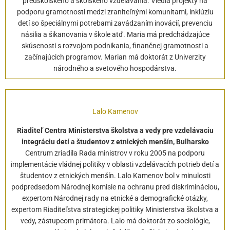
predškolského a školského vzdelávania. Viedla projekty na
podporu gramotnosti medzi zraniteľnými komunitami, inklúziu
detí so špeciálnymi potrebami zavádzaním inovácií, prevenciu
násilia a šikanovania v škole atď. Maria má predchádzajúce
skúsenosti s rozvojom podnikania, finančnej gramotnosti a
začínajúcich programov. Marian má doktorát z Univerzity
národného a svetového hospodárstva.
Lalo Kamenov
Riaditeľ Centra Ministerstva školstva a vedy pre vzdelávaciu
integráciu detí a študentov z etnických menšín, Bulharsko
Centrum zriadila Rada ministrov v roku 2005 na podporu
implementácie vládnej politiky v oblasti vzdelávacích potrieb detí a
študentov z etnických menšín. Lalo Kamenov bol v minulosti
podpredsedom Národnej komisie na ochranu pred diskrimináciou,
expertom Národnej rady na etnické a demografické otázky,
expertom Riaditeľstva strategickej politiky Ministerstva školstva a
vedy, zástupcom primátora. Lalo má doktorát zo sociológie,