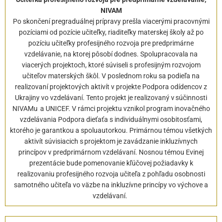
NIVAM
Po skončení pregraduálnej prípravy prešla viacerými pracovnými
pozíciami od pozície učiteľky, riaditeľky materskej školy až po
pozíciu učiteľky profesijného rozvoja pre predprimárne
vzdelávanie, na ktorej pôsobí dodnes. Spolupracovala na
viacerých projektoch, ktoré súviseli s profesijným rozvojom
učiteľov materských škôl. V poslednom roku sa podieľa na
realizovaní projektových aktivít v projekte Podpora odídencov z
Ukrajiny vo vzdelávaní. Tento projekt je realizovaný v súčinnosti
NIVAMu a UNICEF. V rámci projektu vznikol program inovačného
vzdelávania Podpora dieťaťa s individuálnymi osobitosťami,
ktorého je garantkou a spoluautorkou. Primárnou témou všetkých
aktivít súvisiacich s projektom je zavádzanie inkluzívnych
princípov v predprimárnom vzdelávaní. Nosnou témou Evinej
prezentácie bude pomenovanie kľúčovej požiadavky k
realizovaniu profesijného rozvoja učiteľa z pohľadu osobnosti
samotného učiteľa vo väzbe na inkluzívne princípy vo výchove a
vzdelávaní.