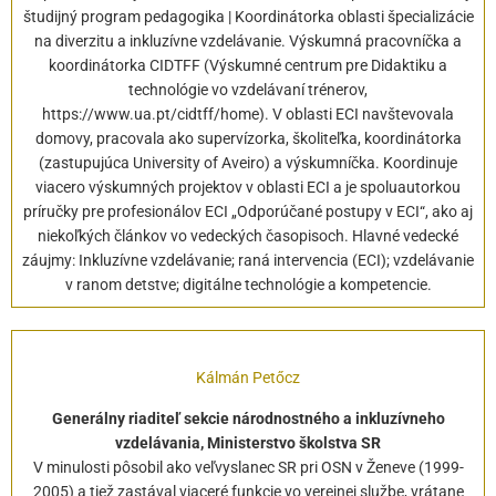
študijný program pedagogika | Koordinátorka oblasti špecializácie
na diverzitu a inkluzívne vzdelávanie. Výskumná pracovníčka a
koordinátorka CIDTFF (Výskumné centrum pre Didaktiku a
technológie vo vzdelávaní trénerov,
https://www.ua.pt/cidtff/home). V oblasti ECI navštevovala
domovy, pracovala ako supervízorka, školiteľka, koordinátorka
(zastupujúca University of Aveiro) a výskumníčka. Koordinuje
viacero výskumných projektov v oblasti ECI a je spoluautorkou
príručky pre profesionálov ECI „Odporúčané postupy v ECI“, ako aj
niekoľkých článkov vo vedeckých časopisoch. Hlavné vedecké
záujmy: Inkluzívne vzdelávanie; raná intervencia (ECI); vzdelávanie
v ranom detstve; digitálne technológie a kompetencie.
Kálmán Petőcz
Generálny riaditeľ sekcie národnostného a inkluzívneho
vzdelávania, Ministerstvo školstva SR
V minulosti pôsobil ako veľvyslanec SR pri OSN v Ženeve (1999-
2005) a tiež zastával viaceré funkcie vo verejnej službe, vrátane