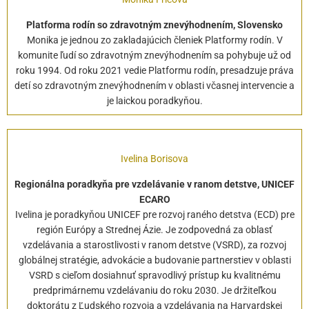
Platforma rodín so zdravotným znevýhodnením, Slovensko
Monika je jednou zo zakladajúcich členiek Platformy rodín. V
komunite ľudí so zdravotným znevýhodnením sa pohybuje už od
roku 1994. Od roku 2021 vedie Platformu rodín, presadzuje práva
detí so zdravotným znevýhodnením v oblasti včasnej intervencie a
je laickou poradkyňou.
Ivelina Borisova
Regionálna poradkyňa pre vzdelávanie v ranom detstve, UNICEF
ECARO
Ivelina je poradkyňou UNICEF pre rozvoj raného detstva (ECD) pre
región Európy a Strednej Ázie. Je zodpovedná za oblasť
vzdelávania a starostlivosti v ranom detstve (VSRD), za rozvoj
globálnej stratégie, advokácie a budovanie partnerstiev v oblasti
VSRD s cieľom dosiahnuť spravodlivý prístup ku kvalitnému
predprimárnemu vzdelávaniu do roku 2030. Je držiteľkou
doktorátu z Ľudského rozvoja a vzdelávania na Harvardskej