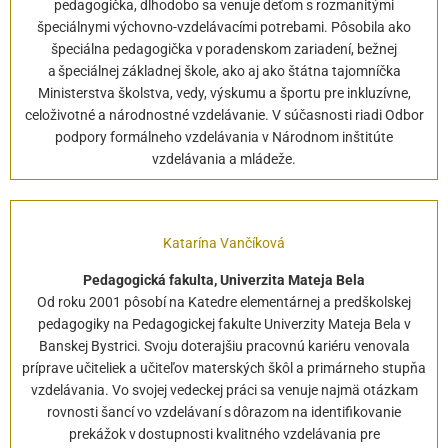
pedagogička, dlhodobo sa venuje deťom s rozmanitými
špeciálnymi výchovno-vzdelávacími potrebami. Pôsobila ako
špeciálna pedagogička v poradenskom zariadení, bežnej
a špeciálnej základnej škole, ako aj ako štátna tajomníčka
Ministerstva školstva, vedy, výskumu a športu pre inkluzívne,
celoživotné a národnostné vzdelávanie. V súčasnosti riadi Odbor
podpory formálneho vzdelávania v Národnom inštitúte
vzdelávania a mládeže.
Katarína Vančíková
Pedagogická fakulta, Univerzita Mateja Bela
Od roku 2001 pôsobí na Katedre elementárnej a predškolskej
pedagogiky na Pedagogickej fakulte Univerzity Mateja Bela v
Banskej Bystrici. Svoju doterajšiu pracovnú kariéru venovala
príprave učiteliek a učiteľov materských škôl a primárneho stupňa
vzdelávania. Vo svojej vedeckej práci sa venuje najmä otázkam
rovnosti šancí vo vzdelávaní s dôrazom na identifikovanie
prekážok v dostupnosti kvalitného vzdelávania pre