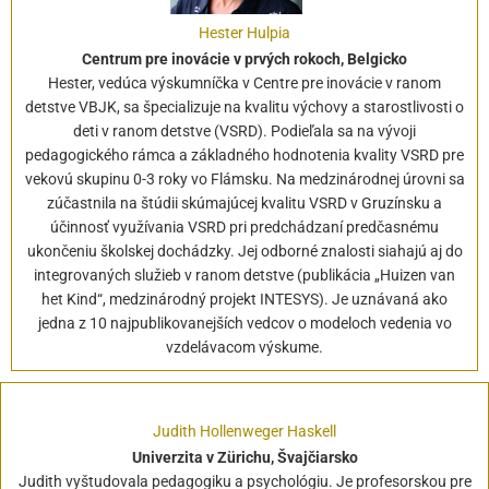
Hester Hulpia
Centrum pre inovácie v prvých rokoch, Belgicko
Hester, vedúca výskumníčka v Centre pre inovácie v ranom
detstve VBJK, sa špecializuje na kvalitu výchovy a starostlivosti o
deti v ranom detstve (VSRD). Podieľala sa na vývoji
pedagogického rámca a základného hodnotenia kvality VSRD pre
vekovú skupinu 0-3 roky vo Flámsku. Na medzinárodnej úrovni sa
zúčastnila na štúdii skúmajúcej kvalitu VSRD v Gruzínsku a
účinnosť využívania VSRD pri predchádzaní predčasnému
ukončeniu školskej dochádzky. Jej odborné znalosti siahajú aj do
integrovaných služieb v ranom detstve (publikácia „Huizen van
het Kind“, medzinárodný projekt INTESYS). Je uznávaná ako
jedna z 10 najpublikovanejších vedcov o modeloch vedenia vo
vzdelávacom výskume.
Judith Hollenweger Haskell
Univerzita v Zürichu, Švajčiarsko
Judith vyštudovala pedagogiku a psychológiu. Je profesorskou pre