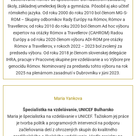
školy, základnej umeleckej školy a gymnázia. Pôsobil aj ako učiteľ
rómskeho jazyka. Od roku 2000 do roku 2010 bol členom MG-S-
ROM – Skupiny odborníkov Rady Európy na Rómov, Rómov a
Travellerov, od roku 2010 do roku 2020 bol členom Ad hoc výboru
expertov na otázky Rómov a Travellerov (CAHROM) Radou
Európy a od roku 2020 členom výboru ADI-ROM pre otázky
Rómov a Travellerov, v rokoch 2022 – 2023 bol zvolený za
predsedu výboru. Od roku 2018 je členom slovenskej delegácie
IHRA, pracuje v Pracovnej skupine pre vzdelávanie a vo Výbore pre
genocídu Rómov. Nominovaný za predsedu tohto výboru na rok
2025 na plenárnom zasadnutí v Dubrovníku v júni 2023.
Maria Yankova
Špecialistka na vzdelávanie, UNICEF Bulharsko
Maria je špecialistka na vzdelávanie v UNICEF. Ťažiskom jej práce
je tvorba politík a programových intervencií na podporu
začleňovania detí z ohrozených skupín do kvalitného