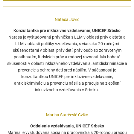
Nataša Jović
Konzultantka pre inkluzívne vzdelávanie, UNICEF Srbsko
Natasa je vyštudovaná právnička s LLM v oblasti práv dieťaťa a
LLM v oblasti politiky vzdelávania, s viac ako 20-ročnými
skúsenosťami v oblasti práv detí, práv osôb so zdravotným
postihnutím, ľudských práv a rodovej rovnosti. Má bohaté
skúsenosti v oblasti inkluzívneho vzdelávania, antidiskriminácie a
prevencie a ochrany detí pred násilím. V súčasnosti je
konzultantkou UNICEF pre inkluzívne vzdelávanie,
antidiskrimináciu a prevenciu násilia a pracuje na zlepšení
inkluzívneho vzdelávania v Srbsku.
Marina Starčević Cviko
Oddelenie vzdelávania, UNICEF Srbsko
Marina je vyštudovaná sociálna pracovníčka s 20-ročnou praxou