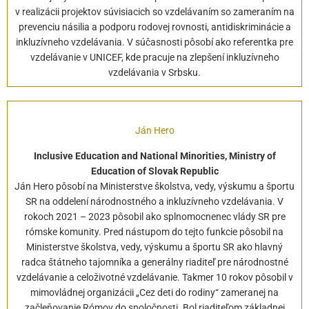
v realizácii projektov súvisiacich so vzdelávaním so zameraním na
prevenciu násilia a podporu rodovej rovnosti, antidiskriminácie a
inkluzívneho vzdelávania. V súčasnosti pôsobí ako referentka pre
vzdelávanie v UNICEF, kde pracuje na zlepšení inkluzívneho
vzdelávania v Srbsku.
Ján Hero
Inclusive Education and National Minorities, Ministry of
Education of Slovak Republic
Ján Hero pôsobí na Ministerstve školstva, vedy, výskumu a športu
SR na oddelení národnostného a inkluzívneho vzdelávania. V
rokoch 2021 – 2023 pôsobil ako splnomocnenec vlády SR pre
rómske komunity. Pred nástupom do tejto funkcie pôsobil na
Ministerstve školstva, vedy, výskumu a športu SR ako hlavný
radca štátneho tajomníka a generálny riaditeľ pre národnostné
vzdelávanie a celoživotné vzdelávanie. Takmer 10 rokov pôsobil v
mimovládnej organizácii „Cez deti do rodiny“ zameranej na
začleňovanie Rómov do spoločnosti. Bol riaditeľom základnej