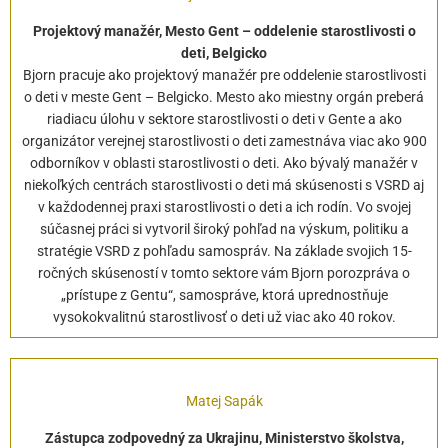
Projektový manažér, Mesto Gent – oddelenie starostlivosti o
deti, Belgicko
Bjorn pracuje ako projektový manažér pre oddelenie starostlivosti
o deti v meste Gent – ​​Belgicko. Mesto ako miestny orgán preberá
riadiacu úlohu v sektore starostlivosti o deti v Gente a ako
organizátor verejnej starostlivosti o deti zamestnáva viac ako 900
odborníkov v oblasti starostlivosti o deti. Ako bývalý manažér v
niekoľkých centrách starostlivosti o deti má skúsenosti s VSRD aj
v každodennej praxi starostlivosti o deti a ich rodín. Vo svojej
súčasnej práci si vytvoril široký pohľad na výskum, politiku a
stratégie VSRD z pohľadu samospráv. Na základe svojich 15-
ročných skúseností v tomto sektore vám Bjorn porozpráva o
„prístupe z Gentu“, samospráve, ktorá uprednostňuje
vysokokvalitnú starostlivosť o deti už viac ako 40 rokov.
Matej Sapák
Zástupca zodpovedný za Ukrajinu, Ministerstvo školstva,