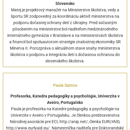
Slovensko
Matej je projektový manažér na Ministerstve školstva, vedy a
športu SR zodpovedný za koordináciu aktivít ministerstva na
podporu dočasnej ochrany detí z Ukrajiny. Pred súčasným
pôsobením na ministerstve bol riaditeľom medzinárodného
internátneho gymnázia v Bratislave a na ministerstvách školstva
a financií bol spoluautorom stratégie znalostnej ekonomiky SR
Minerva II. Porozpráva o aktuálnom stave snahy ministerstva
školstva o podporu a integráciu detí s dočasnou ochranou do
slovenského školstva.
Paula Santos
Profesorka, Katedra pedagogiky a psychológie, Univerzita v
Aveiro, Portugalsko
Paula je profesorka na Katedre pedagogiky a psychológie na
Univerzite v Aveiro v Portugalsku. Je členkou predstavenstva
Národnej asociácie pre ECI, http://anip.net/; členka EURLYAID,
http://www.eurlyaid.eu/. Námestníčka riaditeľa pre Doktorandský