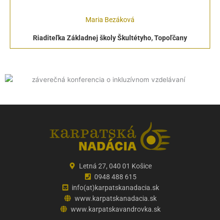
Maria Bezáková
Riaditeľka Základnej školy Škultétyho, Topoľčany
Letná 27, 040 01 Košice
0948 488 615
info(at)karpatskanadacia.sk
www.karpatskanadacia.sk
www.karpatskavandrovka.sk