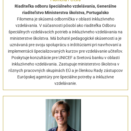
Riaditeľka odboru špeciálneho vzdelávania, Generálne
riaditeľstvo Ministerstva školstva, Portugalsko
Filomena je skúsená odborníčka v oblasti inkluzívneho
vzdelávania. V súčasnosti pôsobí ako riaditeľka Odboru
špeciálnych vzdelávacích potrieb a inkluzívneho vzdelávania na
ministerstve školstva. Má bohaté pedagogické skúsenosti a je
uznávaná pre svoju spoluprácu s inštitúciami pri navrhovaní a
implementácii špecializovaných kurzov pre vzdelávanie učiteľov.
Poskytuje konzultácie pre UNICEF a Svetovú banku v oblasti
inkluzívneho vzdelávania. Zastupuje ministerstvo školstva v
rôznych pracovných skupinách EÚ a je členkou Rady zástupcov
Európskej agentúry pre špeciálne potreby a inkluzívne
vzdelávanie.