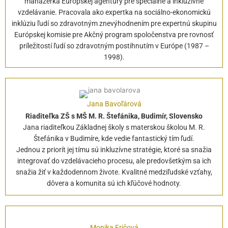
manažérka Európskej agentúry pre špeciálne a inkluzívne
vzdelávanie. Pracovala ako expertka na sociálno-ekonomickú
inklúziu ľudí so zdravotným znevýhodnením pre expertnú skupinu
Európskej komisie pre Akčný program spoločenstva pre rovnosť
príležitostí ľudí so zdravotným postihnutím v Európe (1987 –
1998).
Jana Bavoľárová
Riaditeľka ZŠ s MŠ M. R. Štefánika, Budimír, Slovensko
Jana riaditeľkou Základnej školy s materskou školou M. R.
Štefánika v Budimíre, kde vedie fantastický tím ľudí.
Jednou z priorít jej tímu sú inkluzívne stratégie, ktoré sa snažia
integrovať do vzdelávacieho procesu, ale predovšetkým sa ich
snažia žiť v každodennom živote. Kvalitné medziľudské vzťahy,
dôvera a komunita sú ich kľúčové hodnoty.
Monika Fričová