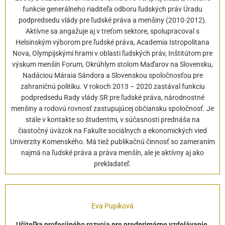
funkcie generálneho riaditeľa odboru ľudských práv Úradu
podpredsedu vlády pre ľudské práva a menšiny (2010-2012).
Aktívne sa angažuje aj v treťom sektore, spolupracoval s
Helsinským výborom pre ľudské práva, Academia Istropolitana
Nova, Olympijskými hrami v oblasti ľudských práv, Inštitútom pre
výskum menšín Forum, Okrúhlym stolom Maďarov na Slovensku,
Nadáciou Máraia Sándora a Slovenskou spoločnosťou pre
zahraničnú politiku. V rokoch 2013 – 2020 zastával funkciu
podpredsedu Rady vlády SR pre ľudské práva, národnostné
menšiny a rodovú rovnosť zastupujúcej občiansku spoločnosť. Je
stále v kontakte so študentmi, v súčasnosti prednáša na
čiastočný úväzok na Fakulte sociálnych a ekonomických vied
Univerzity Komenského. Má tiež publikačnú činnosť so zameraním
najmä na ľudské práva a práva menšín, ale je aktívny aj ako
prekladateľ.
Eva Pupíková
Učiteľka profesijného rozvoja pre predprimárne vzdelávanie,