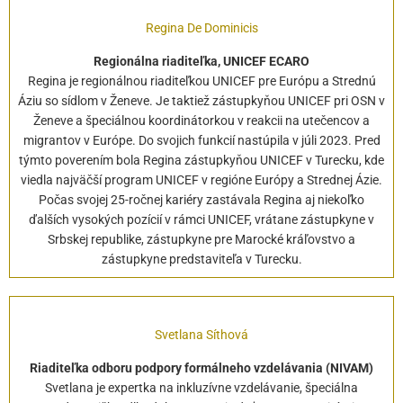
Regina De Dominicis
Regionálna riaditeľka, UNICEF ECARO
Regina je regionálnou riaditeľkou UNICEF pre Európu a Strednú
Áziu so sídlom v Ženeve. Je taktiež zástupkyňou UNICEF pri OSN v
Ženeve a špeciálnou koordinátorkou v reakcii na utečencov a
migrantov v Európe. Do svojich funkcií nastúpila v júli 2023. Pred
týmto poverením bola Regina zástupkyňou UNICEF v Turecku, kde
viedla najväčší program UNICEF v regióne Európy a Strednej Ázie.
Počas svojej 25-ročnej kariéry zastávala Regina aj niekoľko
ďalších vysokých pozícií v rámci UNICEF, vrátane zástupkyne v
Srbskej republike, zástupkyne pre Marocké kráľovstvo a
zástupkyne predstaviteľa v Turecku.
Svetlana Síthová
Riaditeľka odboru podpory formálneho vzdelávania (NIVAM)
Svetlana je expertka na inkluzívne vzdelávanie, špeciálna