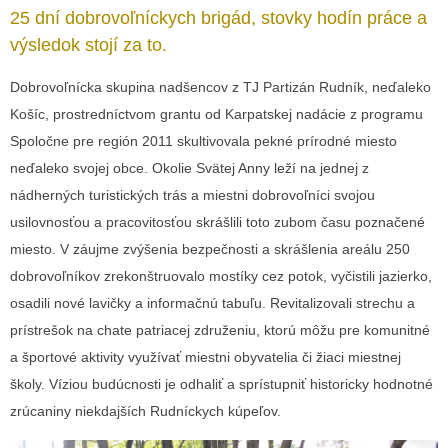
25 dní dobrovoľníckych brigád, stovky hodín práce a
výsledok stojí za to.
Dobrovoľnícka skupina nadšencov z TJ Partizán Rudník, neďaleko
Košíc, prostredníctvom grantu od Karpatskej nadácie z programu
Spoločne pre región 2011 skultivovala pekné prírodné miesto
neďaleko svojej obce. Okolie Svätej Anny leží na jednej z
nádherných turistických trás a miestni dobrovoľníci svojou
usilovnosťou a pracovitosťou skrášlili toto zubom času poznačené
miesto. V záujme zvýšenia bezpečnosti a skrášlenia areálu 250
dobrovoľníkov zrekonštruovalo mostíky cez potok, vyčistili jazierko,
osadili nové lavičky a informačnú tabuľu. Revitalizovali strechu a
prístrešok na chate patriacej združeniu, ktorú môžu pre komunitné
a športové aktivity využívať miestni obyvatelia či žiaci miestnej
školy. Víziou budúcnosti je odhaliť a sprístupniť historicky hodnotné
zrúcaniny niekdajších Rudníckych kúpeľov.