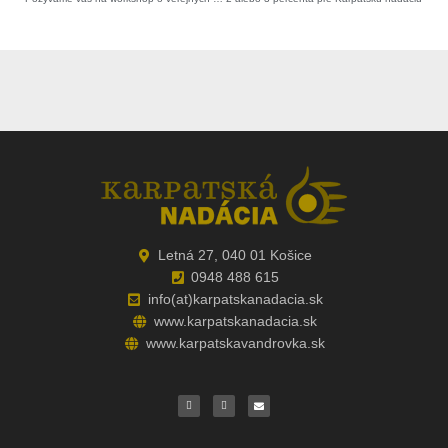
Letná 27, 040 01 Košice
0948 488 615
info(at)karpatskanadacia.sk
www.karpatskanadacia.sk
www.karpatskavandrovka.sk
F
Y
E
a
o
n
c
u
v
e
t
e
b
u
l
o
b
o
o
e
p