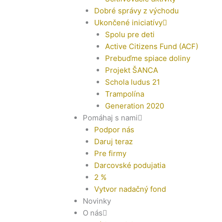
Dobré správy z východu
Ukončené iniciatívy
Spolu pre deti
Active Citizens Fund (ACF)
Prebuďme spiace doliny
Projekt ŠANCA
Schola ludus 21
Trampolína
Generation 2020
Pomáhaj s nami
Podpor nás
Daruj teraz
Pre firmy
Darcovské podujatia
2 %
Vytvor nadačný fond
Novinky
O nás