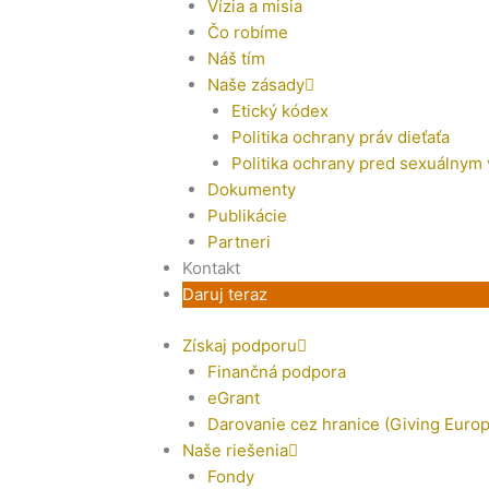
Vízia a misia
Čo robíme
Náš tím
Naše zásady
Etický kódex
Politika ochrany práv dieťaťa
Politika ochrany pred sexuálnym
Dokumenty
Publikácie
Partneri
Kontakt
Daruj teraz
Získaj podporu
Finančná podpora
eGrant
Darovanie cez hranice (Giving Europ
Naše riešenia
Fondy