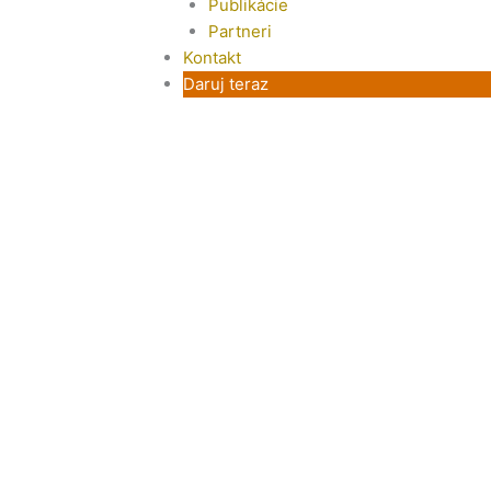
Publikácie
Partneri
Kontakt
Daruj teraz
stí o jazykové štipend
skej nadácie
DANÉ
16.02.2020