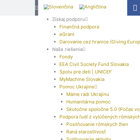
F
a
c
Získaj podporu
e
Finančná podpora
b
eGrant
o
Darovanie cez hranice (Giving Europ
o
Naše riešenia
k
Fondy
EEA Civil Society Fund Slovakia
-
Spolu pre deti | UNICEF
f
MyMachine Slovakia
Pomoc Ukrajine
Máme radi Ukrajinu
Humanitárna pomoc
Skutočne spoločne 5.0 (Počas vo
Podpora ľudí z vylúčených rómskyc
Posilňovanie rómskych žien
Raná starostlivosť
Scitlivovacie aktivity