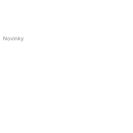
Novinky
Vyhodnotenie žiado
Karpat
PRI