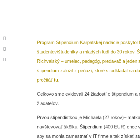
Program Štipendium Karpatskej nadácie poskytol f
študentov/študentky a mladých ľudí do 30 rokov. Š
Richvalský – umelec, pedagóg, predavač a jeden z
štipendium založil z peňazí, ktoré si odkladal na 
prečitáť
tu
.
Celkovo sme evidovali 24 žiadostí o štipendium a
žiadateľov.
Prvou štipendistkou je Michaela (27 rokov)– matka
navštevovať škôlku. Štipendium (400 EUR) chce vy
aby sa mohla zamestnať v IT firme a tak získať st