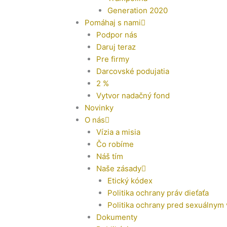
Generation 2020
Pomáhaj s nami
Podpor nás
Daruj teraz
Pre firmy
Darcovské podujatia
2 %
Vytvor nadačný fond
Novinky
O nás
Vízia a misia
Čo robíme
Náš tím
Naše zásady
Etický kódex
Politika ochrany práv dieťaťa
Politika ochrany pred sexuálnym
Dokumenty