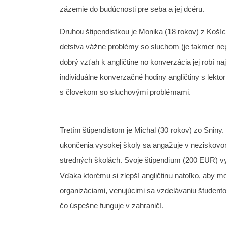
zázemie do budúcnosti pre seba a jej dcéru.
Druhou štipendistkou je Monika (18 rokov) z Košíc
detstva vážne problémy so sluchom (je takmer ne
dobrý vzťah k angličtine no konverzácia jej robí 
individuálne konverzačné hodiny angličtiny s lekt
s človekom so sluchovými problémami.
Tretím štipendistom je Michal (30 rokov) zo Sniny.
ukončenia vysokej školy sa angažuje v neziskovom
stredných školách. Svoje štipendium (200 EUR) vy
Vďaka ktorému si zlepší angličtinu natoľko, aby m
organizáciami, venujúcimi sa vzdelávaniu študento
čo úspešne funguje v zahraničí.