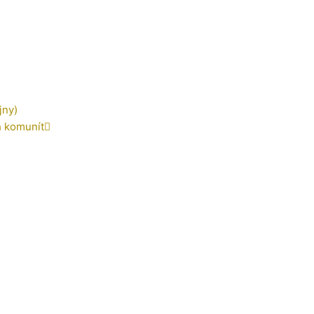
jny)
h komunít