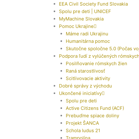
EEA Civil Society Fund Slovakia
Spolu pre deti | UNICEF
MyMachine Slovakia
Pomoc Ukrajine
Máme radi Ukrajinu
Humanitárna pomoc
Skutočne spoločne 5.0 (Počas vo
Podpora ľudí z vylúčených rómskyc
Posilňovanie rómskych žien
Raná starostlivosť
Scitlivovacie aktivity
Dobré správy z východu
Ukončené iniciatívy
Spolu pre deti
Active Citizens Fund (ACF)
Prebuďme spiace doliny
Projekt ŠANCA
Schola ludus 21
Trampolína