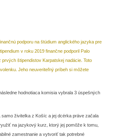
inančnú podporu na štúdium anglického jazyka pre
tipendium v roku 2019 finančne podporil Palo
 prvých štipendistov Karpatskej nadácie. Toto
dovolenku. Jeho neuveriteľný príbeh si môžete
 následne hodnotiaca komisia vybrala 3 úspešných
 samo živitelka z Košíc a jej dcérka práve začala
užiť na jazykový kurz, ktorý jej pomôže k tomu,
abilné zamestnanie a vytvoriť tak potrebné