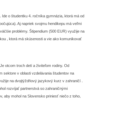
. Ide o študentku 4. ročníka gymnázia, ktorá má od
počujúca). Aj napriek svojmu hendikepu má veľmi
najväčšie problémy. Štipendium (500 EUR) využije na
orkou , ktorá má skúsenosti a vie ako komunikovať
 Je otcom troch detí a živiteľom rodiny. Od
 sektore v oblasti vzdelávania študentov na
užije na dvojtýždňový jazykový kurz v zahraničí .
ohol rozvíjať partnerstvá so zahraničnými
v, aby mohol na Slovensko priniesť niečo z toho,