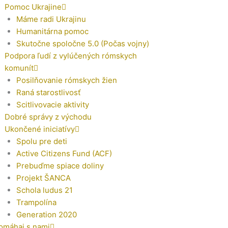
Pomoc Ukrajine
Máme radi Ukrajinu
Humanitárna pomoc
Skutočne spoločne 5.0 (Počas vojny)
Podpora ľudí z vylúčených rómskych
komunít
Posilňovanie rómskych žien
Raná starostlivosť
Scitlivovacie aktivity
Dobré správy z východu
Ukončené iniciatívy
Spolu pre deti
Active Citizens Fund (ACF)
Prebuďme spiace doliny
Projekt ŠANCA
Schola ludus 21
Trampolína
Generation 2020
omáhaj s nami