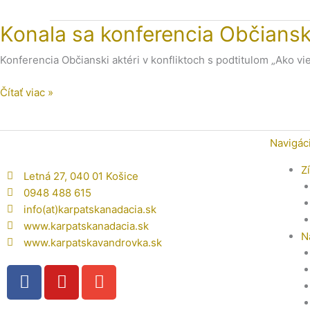
Konala
Konala sa konferencia Občianski 
sa
Konferencia Občianski aktéri v konfliktoch s podtitulom „Ako vi
konferencia
Občianski
Čítať viac »
aktéri
v
konfliktoch.
Navigác
Z
Letná 27, 040 01 Košice
0948 488 615
info(at)karpatskanadacia.sk
www.karpatskanadacia.sk
N
www.karpatskavandrovka.sk
F
Y
E
a
o
n
c
u
v