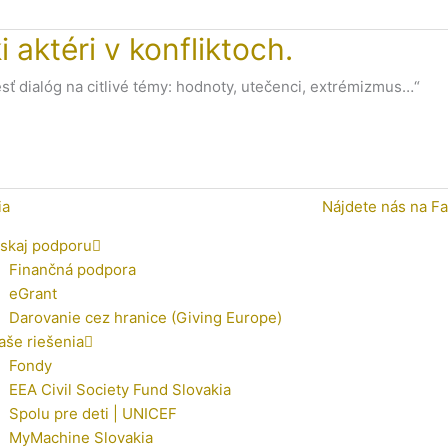
aktéri v konfliktoch.
esť dialóg na citlivé témy: hodnoty, utečenci, extrémizmus…“
ia
Nájdete nás na F
ískaj podporu
Finančná podpora
eGrant
Darovanie cez hranice (Giving Europe)
aše riešenia
Fondy
EEA Civil Society Fund Slovakia
Spolu pre deti | UNICEF
MyMachine Slovakia