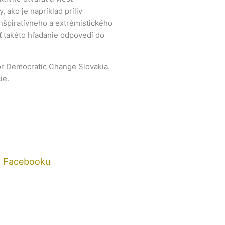
 ako je napríklad príliv
nšpiratívneho a extrémistického
ť takéto hľadanie odpovedí do
or Democratic Change Slovakia.
ie.
a Facebooku