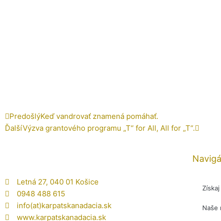
Prev
Ďalšie
Predošlý
Keď vandrovať znamená pomáhať.
Ďalší
Výzva grantového programu „T“ for All, All for „T“.
Navigá
Letná 27, 040 01 Košice
Získa
0948 488 615
info(at)karpatskanadacia.sk
Naše 
www.karpatskanadacia.sk