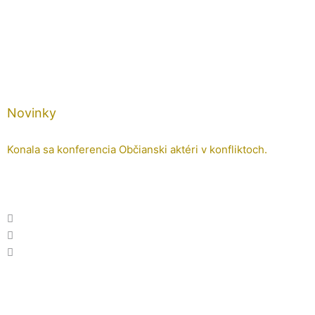
Preskočiť
na
obsah
Novinky
Konala sa konferencia Občianski aktéri v konfliktoch.