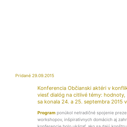
Pridané
29.09.2015
Konferencia Občianski aktéri v konfl
viesť dialóg na citlivé témy: hodnoty
sa konala 24. a 25. septembra 2015 v 
Program
ponúkol netradičné spojenie prezen
workshopov, inšpiratívnych domácich aj zahr
konferencie bolo ukázať, ako sa dajú konštruk