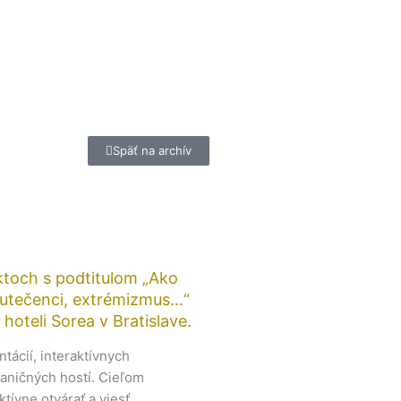
Späť na archív
iktoch s podtitulom „Ako
, utečenci, extrémizmus…“
hoteli Sorea v Bratislave.
tácií, interaktívnych
aničných hostí. Cieľom
tívne otvárať a viesť