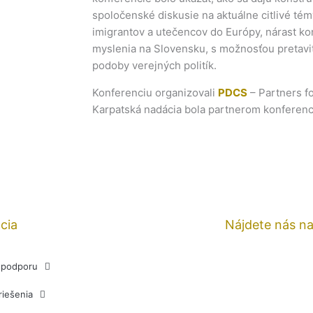
spoločenské diskusie na aktuálne citlivé témy,
imigrantov a utečencov do Európy, nárast ko
myslenia na Slovensku, s možnosťou pretavi
podoby verejných politík.
Konferenciu organizovali
PDCS
– Partners f
Karpatská nadácia bola partnerom konferenc
cia
Nájdete nás n
j podporu
riešenia