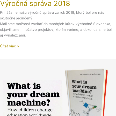
Výročná správa 2018
Prinášame našu výročnú správu za rok 2018, ktorý bol pre nás
skutočne jedinčený.
Mali sme možnosť zavítať do mnohých kútov východné Slovenska,
objavili sme množstvo projektov, ktorím veríme, a dokonca sme boli
aj vynálezcami.
Čítať viac »
Vychádza
kniha
o
MyMachine
–
tri
roky
práce,
21
spoluautorov