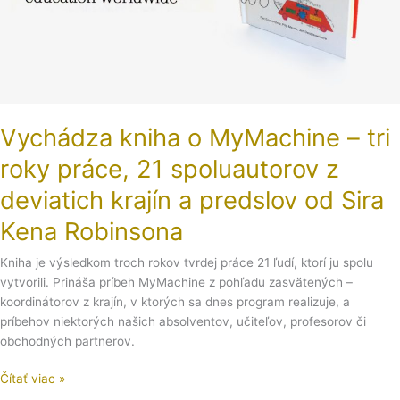
z
deviatich
krajín
a
predslov
od
Sira
Vychádza kniha o MyMachine – tri
Kena
roky práce, 21 spoluautorov z
Robinsona
deviatich krajín a predslov od Sira
Kena Robinsona
Kniha je výsledkom troch rokov tvrdej práce 21 ľudí, ktorí ju spolu
vytvorili. Prináša príbeh MyMachine z pohľadu zasvätených –
koordinátorov z krajín, v ktorých sa dnes program realizuje, a
príbehov niektorých našich absolventov, učiteľov, profesorov či
obchodných partnerov.
Čítať viac »