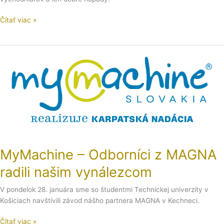
Čítať viac »
MyMachine
–
Odborníci
z
MAGNA
radili
našim
vynálezcom
MyMachine – Odborníci z MAGNA
radili našim vynálezcom
V pondelok 28. januára sme so študentmi Technickej univerzity v
Košiciach navštívili závod nášho partnera MAGNA v Kechneci.
Čítať viac »