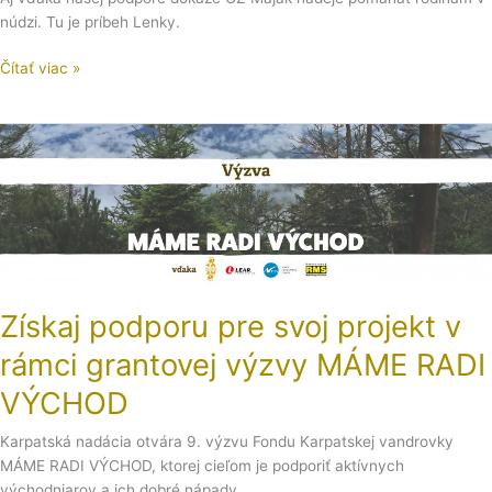
núdzi. Tu je príbeh Lenky.
Čítať viac »
Získaj
podporu
pre
svoj
projekt
v
rámci
grantovej
Získaj podporu pre svoj projekt v
výzvy
MÁME
rámci grantovej výzvy MÁME RADI
RADI
VÝCHOD
VÝCHOD
Karpatská nadácia otvára 9. výzvu Fondu Karpatskej vandrovky
MÁME RADI VÝCHOD, ktorej cieľom je podporiť aktívnych
východniarov a ich dobré nápady.