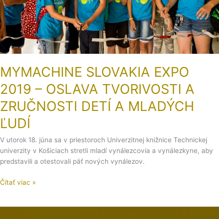
DETÍ
A
MLADÝCH
ĽUDÍ
MYMACHINE SLOVAKIA EXPO
2019 – OSLAVA TVORIVOSTI A
ZRUČNOSTI DETÍ A MLADÝCH
ĽUDÍ
V utorok 18. júna sa v priestoroch Univerzitnej knižnice Technickej
univerzity v Košiciach stretli mladí vynálezcovia a vynálezkyne, aby
predstavili a otestovali päť nových vynálezov.
Čítať viac »
Výročná