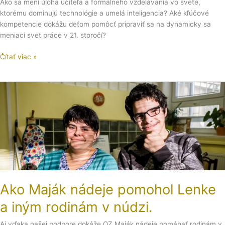
Ako sa mení úloha učiteľa a formálneho vzdelávania vo svete,
facebook?
ktorému dominujú technológie a umelá inteligencia? Aké kľúčové
kompetencie dokážu deťom pomôcť pripraviť sa na dynamicky sa
meniaci svet práce v 21. storočí?
Čítať viac »
Ako
Maják
nádeje
pomohol
Lenke
a
iným
rodinám
v
Ako Maják nádeje pomohol Lenke
núdzi.
a iným rodinám v núdzi.
Aj vďaka našej podpore dokáže OZ Maják nádeje pomáhať rodinám v