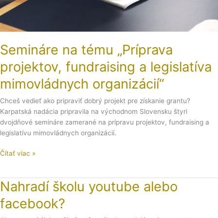
organizácií“
Semináre na tému „Príprava
projektov, fundraising a legislatíva
mimovládnych organizácií“
Chceš vedieť ako pripraviť dobrý projekt pre získanie grantu?
Karpatská nadácia pripravila na východnom Slovensku štyri
dvojdňové semináre zamerané na prípravu projektov, fundraising a
legislatívu mimovládnych organizácií.
Čítať viac »
Nahradí školu youtube alebo
Nahradí
školu
facebook?
youtube
alebo