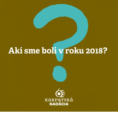
správa
2018