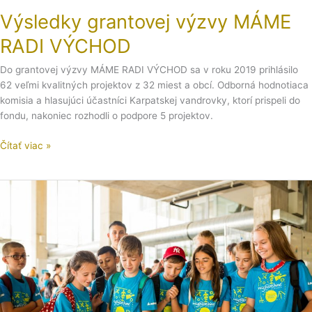
Výsledky grantovej výzvy MÁME
RADI VÝCHOD
Do grantovej výzvy MÁME RADI VÝCHOD sa v roku 2019 prihlásilo
62 veľmi kvalitných projektov z 32 miest a obcí. Odborná hodnotiaca
komisia a hlasujúci účastníci Karpatskej vandrovky, ktorí prispeli do
fondu, nakoniec rozhodli o podpore 5 projektov.
Čítať viac »
MYMACHINE
SLOVAKIA
EXPO
2019
–
OSLAVA
TVORIVOSTI
A
ZRUČNOSTI