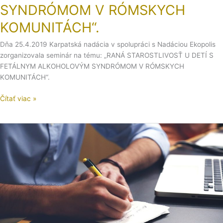
SYNDRÓMOM V RÓMSKYCH
KOMUNITÁCH“.
Dňa 25.4.2019 Karpatská nadácia v spolupráci s Nadáciou Ekopolis
zorganizovala seminár na tému: „RANÁ STAROSTLIVOSŤ U DETÍ S
FETÁLNYM ALKOHOLOVÝM SYNDRÓMOM V RÓMSKYCH
KOMUNITÁCH“.
Čítať viac »
Semináre
na
tému
„Príprava
projektov,
fundraising
a
legislatíva
mimovládnych