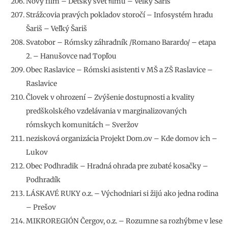
Nový film – Detský svet ﬁlmu – Veľký Šariš
Strážcovia pravých pokladov storočí – Infosystém hradu
Šariš – Veľký Šariš
Svatobor – Rómsky záhradník /Romano Barardo/ – etapa
2. – Hanušovce nad Topľou
Obec Raslavice – Rómski asistenti v MŠ a ZŠ Raslavice –
Raslavice
Človek v ohrození – Zvýšenie dostupnosti a kvality
predškolského vzdelávania v marginalizovaných
rómskych komunitách – Sveržov
nezisková organizácia Projekt Dom.ov – Kde domov ich –
Lukov
Obec Podhradik – Hradná ohrada pre zubaté kosačky –
Podhradík
LÁSKAVÉ RUKY o.z. – Východniari si žijú ako jedna rodina
– Prešov
MIKROREGIÓN Čergov, o.z. – Rozumne sa rozhýbme v lese