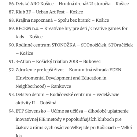
Detské ARO Košice – Hrudná drenáž 21.storočia – Košice
Klub 3F – Urban Art Fest – Košice
Krajina nepoznaná – Spolu bez hraníc – Košice
RECEM n.o. – Kreatívne hry pre deti / Creative games for
kids – Košice
Rodinné centrum STONOŽKA – STOnožičiek, STOručičiek
– Košice
3-Atlon – Košický triatlon 2018 – Bukovec
Združenie pre lepší život – Komunitná záhrada EDEN
(Enviromental Development and Education in
Neighborhood) – Rankovce
Detstvo deťom – Rodičovské centrum – vzdelávacie
aktivity II – Dobšiná
ETP Slovensko – Učíme sa učiť sa – dlhodobé uplatnenie
inovatívnej FIE metódy v popoludňajších kluboch pre
žiakov z rómskych osád vo Veľkej Ide pri Košiciach – Veľká
Ida