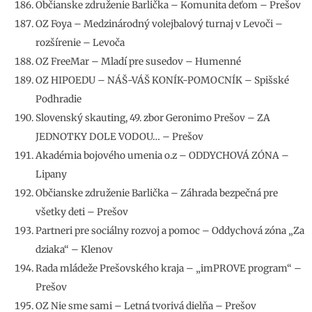
Občianske združenie Barlička – Komunita deťom – Prešov
OZ Foya – Medzinárodný volejbalový turnaj v Levoči –
rozšírenie – Levoča
OZ FreeMar – Mladí pre susedov – Humenné
OZ HIPOEDU – NÁŠ-VÁŠ KONÍK-POMOCNÍK – Spišské
Podhradie
Slovenský skauting, 49. zbor Geronimo Prešov – ZA
JEDNOTKY DOLE VODOU… – Prešov
Akadémia bojového umenia o.z – ODDYCHOVÁ ZÓNA –
Lipany
Občianske združenie Barlička – Záhrada bezpečná pre
všetky deti – Prešov
Partneri pre sociálny rozvoj a pomoc – Oddychová zóna „Za
dziaka“ – Klenov
Rada mládeže Prešovského kraja – „imPROVE program“ –
Prešov
OZ Nie sme sami – Letná tvorivá dielňa – Prešov