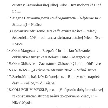
centra v Krasnohorskej Dlhej Lúke – Krasnohorská Dlhá
Lúka
Magna Harmonia, nezisková organizácia – Nájdeme sa v
Stratenej! – Košice
Občianske združenie Detská železnica Košice – Mladý
železničiar 2014 – ochrana a záchrana detskej železničky –
Košice
Obec Margecany – Bezpečné in-line korčuľovanie,
cyklistika a turistika v Rolovej Hute – Margecany
Obec Obišovce – Zachráňme Obišovský hrad – Obišovce
OZ ONAS – „Aktívne za zdravím 2014“ – Nižná Hutka
Zachráňme kaštieľ v Krásnej, n.o. – Ruka v ruke naprieč
času – Košice, m. č. Krásna
COLLEGIUM MYSSLE, o. z. – „Vstúpte do doby brondzovej-
rekonštrukcia vstupnej brány do opevnenej osady I.” –
Nižná Myšľa