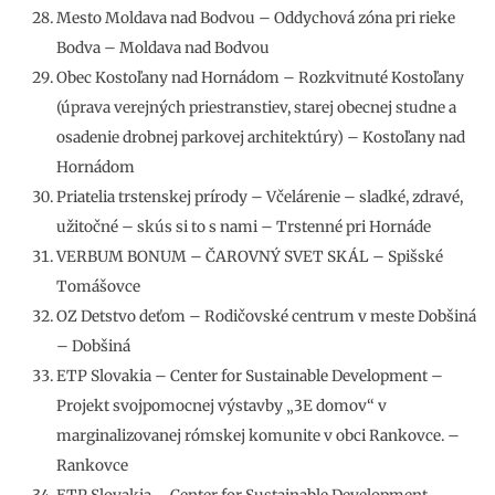
Mesto Moldava nad Bodvou – Oddychová zóna pri rieke
Bodva – Moldava nad Bodvou
Obec Kostoľany nad Hornádom – Rozkvitnuté Kostoľany
(úprava verejných priestranstiev, starej obecnej studne a
osadenie drobnej parkovej architektúry) – Kostoľany nad
Hornádom
Priatelia trstenskej prírody – Včelárenie – sladké, zdravé,
užitočné – skús si to s nami – Trstenné pri Hornáde
VERBUM BONUM – ČAROVNÝ SVET SKÁL – Spišské
Tomášovce
OZ Detstvo deťom – Rodičovské centrum v meste Dobšiná
– Dobšiná
ETP Slovakia – Center for Sustainable Development –
Projekt svojpomocnej výstavby „3E domov“ v
marginalizovanej rómskej komunite v obci Rankovce. –
Rankovce