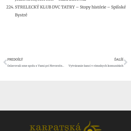
STRELECKÝ KLUB DVC TATRY – Stopy histórie – Spišské
Bystré
Prev
Ď
PREDOŠLÝ
ĎALŠÍ
Oslavovali sme spolu s Vami pri Novoročnej čaši vína
Vytváranie šancí v rómskych komunitách