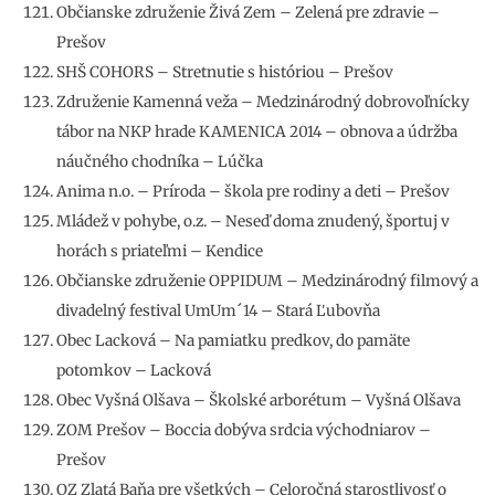
Občianske združenie Živá Zem – Zelená pre zdravie –
Prešov
SHŠ COHORS – Stretnutie s históriou – Prešov
Združenie Kamenná veža – Medzinárodný dobrovoľnícky
tábor na NKP hrade KAMENICA 2014 – obnova a údržba
náučného chodníka – Lúčka
Anima n.o. – Príroda – škola pre rodiny a deti – Prešov
Mládež v pohybe, o.z. – Neseď doma znudený, športuj v
horách s priateľmi – Kendice
Občianske združenie OPPIDUM – Medzinárodný filmový a
divadelný festival UmUm´14 – Stará Ľubovňa
Obec Lacková – Na pamiatku predkov, do pamäte
potomkov – Lacková
Obec Vyšná Olšava – Školské arborétum – Vyšná Olšava
ZOM Prešov – Boccia dobýva srdcia východniarov –
Prešov
OZ Zlatá Baňa pre všetkých – Celoročná starostlivosť o