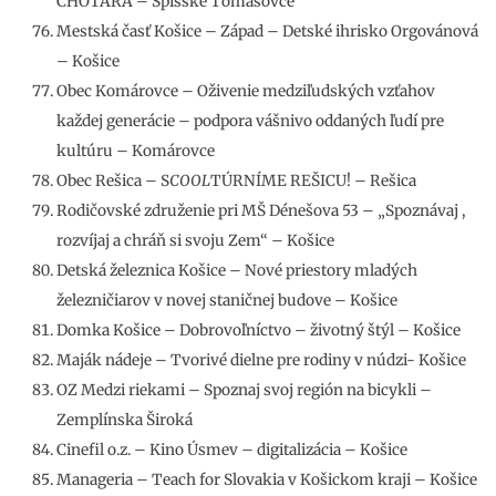
CHOTÁRA – Spišské Tomášovce
Mestská časť Košice – Západ – Detské ihrisko Orgovánová
– Košice
Obec Komárovce – Oživenie medziľudských vzťahov
každej generácie – podpora vášnivo oddaných ľudí pre
kultúru – Komárovce
Obec Rešica – S
COOL
TÚRNÍME REŠICU! – Rešica
Rodičovské združenie pri MŠ Dénešova 53 – „Spoznávaj ,
rozvíjaj a chráň si svoju Zem“ – Košice
Detská železnica Košice – Nové priestory mladých
železničiarov v novej staničnej budove – Košice
Domka Košice – Dobrovoľníctvo – životný štýl – Košice
Maják nádeje – Tvorivé dielne pre rodiny v núdzi- Košice
OZ Medzi riekami – Spoznaj svoj región na bicykli –
Zemplínska Široká
Cinefil o.z. – Kino Úsmev – digitalizácia – Košice
Manageria – Teach for Slovakia v Košickom kraji – Košice