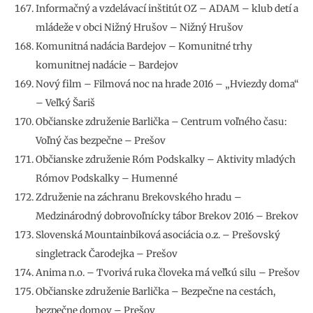
Informačný a vzdelávací inštitút OZ – ADAM – klub detí a
mládeže v obci Nižný Hrušov – Nižný Hrušov
Komunitná nadácia Bardejov – Komunitné trhy
komunitnej nadácie – Bardejov
Nový film – Filmová noc na hrade 2016 – „Hviezdy doma“
– Veľký Šariš
Občianske združenie Barlička – Centrum voľného času:
Voľný čas bezpečne – Prešov
Občianske združenie Róm Podskalky – Aktivity mladých
Rómov Podskalky – Humenné
Združenie na záchranu Brekovského hradu –
Medzinárodný dobrovoľnícky tábor Brekov 2016 – Brekov
Slovenská Mountainbiková asociácia o.z. – Prešovský
singletrack Čarodejka – Prešov
Anima n.o. – Tvorivá ruka človeka má veľkú silu – Prešov
Občianske združenie Barlička – Bezpečne na cestách,
bezpečne domov – Prešov