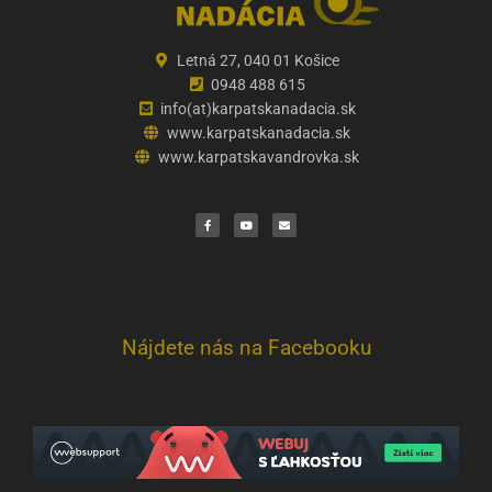
Letná 27, 040 01 Košice
0948 488 615
info(at)karpatskanadacia.sk
www.karpatskanadacia.sk
www.karpatskavandrovka.sk
F
Y
E
a
o
n
c
u
v
e
t
e
b
u
l
o
b
o
o
e
p
k
e
Nájdete nás na Facebooku