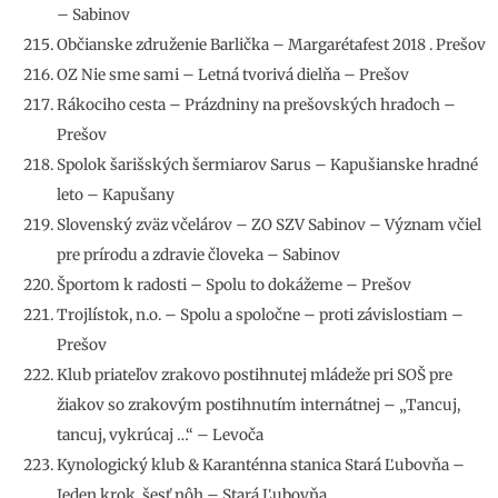
– Sabinov
Občianske združenie Barlička – Margarétafest 2018 . Prešov
OZ Nie sme sami – Letná tvorivá dielňa – Prešov
Rákociho cesta – Prázdniny na prešovských hradoch –
Prešov
Spolok šarišských šermiarov Sarus – Kapušianske hradné
leto – Kapušany
Slovenský zväz včelárov – ZO SZV Sabinov – Význam včiel
pre prírodu a zdravie človeka – Sabinov
Športom k radosti – Spolu to dokážeme – Prešov
Trojlístok, n.o. – Spolu a spoločne – proti závislostiam –
Prešov
Klub priateľov zrakovo postihnutej mládeže pri SOŠ pre
žiakov so zrakovým postihnutím internátnej – „Tancuj,
tancuj, vykrúcaj …“ – Levoča
Kynologický klub & Karanténna stanica Stará Ľubovňa –
Jeden krok, šesť nôh – Stará Ľubovňa