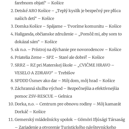
farebnom objatí“ – Košice
Detské ARO Košice – „Teplý kyslík je bezpečný pre pľúca
našich detí“ – Košice
Domka Košice – Spájame – Tvoríme komunitu – Košice
Haliganda, občianske združenie – „Pomôž mi, aby som to
dokázal sám“ – Košice
sk n.o. – Prístroj na dýchanie pre novorodencov – Košice
Priatelia Zeme – SPZ – Staré ale dobré! – Košice
SRRZ – RZ pri Materskej škole – „CVIČME HRAVO –
VESELO A ZDRAVO“ – Trebišov
SPDDD Úsmev ako dar – Môj dom, môj hrad – Košice
Záchranná služba východ – Bezpečnejšia a efektívnejšia
pomoc ZSV-RESCUE – Gelnica
Dorka, n.o. – Centrum pre obnovu rodiny – Môj kamarát
Dorkáč – Košice
Gemerský mládežnícky spolok – Gömöri Ifjúsági Társaság
– Zariadenie a otvorenie Turistického návštevníckeho