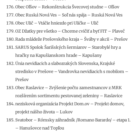
Obec Oľšov – Rekonštrukcia Švecovej studne – Oľšov
Obec Ruská Nová Ves – Soľ nás spája – Ruská Nová Ves
Obec Ulič – Vtáčie hniezdo pri Uličke – Ulič
OZ Džatky pre všetko – Chceme cvičiť a byť FIT – Plaveč
Rada mládeže Prešovského kraja – Šváby v akcii – Prešov
SARUS Spolok Šarišských šermiarov – Starobylé hry a
hračky na Kapušianskom hrade – Kapušany
Únia nevidiacich a slabozrakých Slovenska, Krajské
stredisko v Prešove – Vandrovka nevidiacich s mobilom –
Prešov
Obec Raslavice – Zvýšenie počtu zamestnancov z MRK
rozšírením sortimentu pestovanej zeleniny – Raslavice
nezisková organizácia Projekt Dom.ov – Projekt domov,
projekt nášho života – Lukov
Svatobor – Rómsky záhradník /Romano Barardo/ – etapa 1.
– Hanušovce nad Topľou