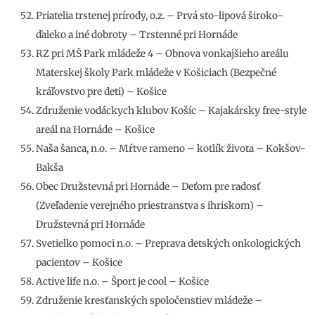
Priatelia trstenej prírody, o.z. – Prvá sto-lipová široko-
ďaleko a iné dobroty – Trstenné pri Hornáde
RZ pri MŠ Park mládeže 4 – Obnova vonkajšieho areálu
Materskej školy Park mládeže v Košiciach (Bezpečné
kráľovstvo pre deti) – Košice
Združenie vodáckych klubov Košíc – Kajakársky free-style
areál na Hornáde – Košice
Naša šanca, n.o. – Mŕtve rameno – kotlík života – Kokšov-
Bakša
Obec Družstevná pri Hornáde – Deťom pre radosť
(Zveľadenie verejného priestranstva s ihriskom) –
Družstevná pri Hornáde
Svetielko pomoci n.o. – Preprava detských onkologických
pacientov – Košice
Active life n.o. – Šport je cool – Košice
Združenie kresťanských spoločenstiev mládeže –