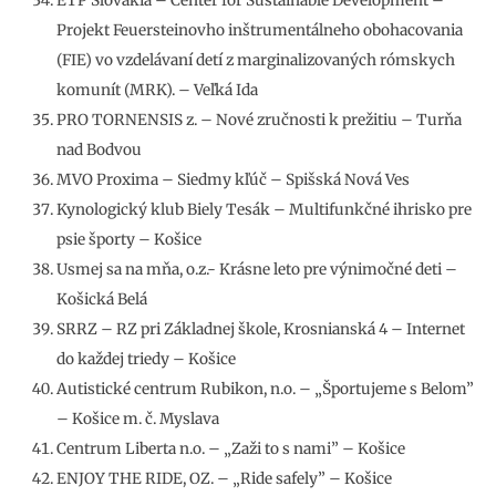
ETP Slovakia – Center for Sustainable Development –
Projekt Feuersteinovho inštrumentálneho obohacovania
(FIE) vo vzdelávaní detí z marginalizovaných rómskych
komunít (MRK). – Veľká Ida
PRO TORNENSIS z. – Nové zručnosti k prežitiu – Turňa
nad Bodvou
MVO Proxima – Siedmy kľúč – Spišská Nová Ves
Kynologický klub Biely Tesák – Multifunkčné ihrisko pre
psie športy – Košice
Usmej sa na mňa, o.z.- Krásne leto pre výnimočné deti –
Košická Belá
SRRZ – RZ pri Základnej škole, Krosnianská 4 – Internet
do každej triedy – Košice
Autistické centrum Rubikon, n.o. – „Športujeme s Belom”
– Košice m. č. Myslava
Centrum Liberta n.o. – „Zaži to s nami” – Košice
ENJOY THE RIDE, OZ. – „Ride safely” – Košice