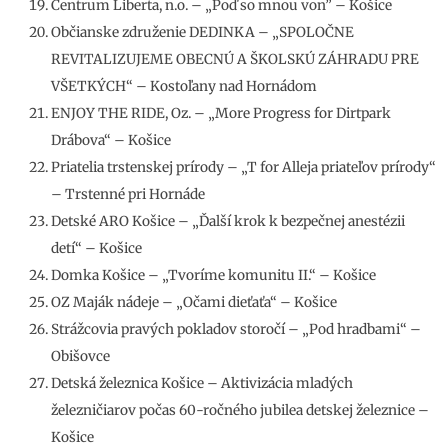
Centrum Liberta, n.o. – „Poď so mnou von” – Košice
Občianske združenie DEDINKA – „SPOLOČNE
REVITALIZUJEME OBECNÚ A ŠKOLSKÚ ZÁHRADU PRE
VŠETKÝCH“ – Kostoľany nad Hornádom
ENJOY THE RIDE, Oz. – „More Progress for Dirtpark
Drábova“ – Košice
Priatelia trstenskej prírody – „T for Alleja priateľov prírody“
– Trstenné pri Hornáde
Detské ARO Košice – „Ďalší krok k bezpečnej anestézii
detí“ – Košice
Domka Košice – „Tvoríme komunitu II.“ – Košice
OZ Maják nádeje – „Očami dieťaťa“ – Košice
Strážcovia pravých pokladov storočí – „Pod hradbami“ –
Obišovce
Detská železnica Košice – Aktivizácia mladých
železničiarov počas 60-ročného jubilea detskej železnice –
Košice