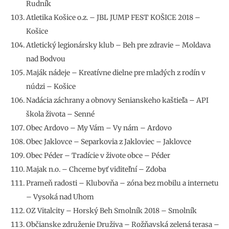
Rudník
Atletika Košice o.z. – JBL JUMP FEST KOŠICE 2018 –
Košice
Atletický legionársky klub – Beh pre zdravie – Moldava
nad Bodvou
Maják nádeje – Kreatívne dielne pre mladých z rodín v
núdzi – Košice
Nadácia záchrany a obnovy Senianskeho kaštieľa – API
škola života – Senné
Obec Ardovo – My Vám – Vy nám – Ardovo
Obec Jaklovce – Separkovia z Jakloviec – Jaklovce
Obec Péder – Tradície v živote obce – Péder
Majak n.o. – Chceme byť viditeľní – Zdoba
Prameň radosti – Klubovňa – zóna bez mobilu a internetu
– Vysoká nad Uhom
OZ Vitalcity – Horský Beh Smolník 2018 – Smolník
Občianske združenie Druživa – Rožňavská zelená terasa –