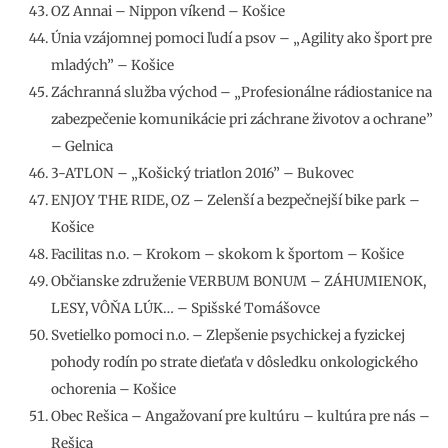
OZ Annai – Nippon víkend – Košice
Únia vzájomnej pomoci ľudí a psov – „Agility ako šport pre
mladých” – Košice
Záchranná služba východ – „Profesionálne rádiostanice na
zabezpečenie komunikácie pri záchrane životov a ochrane”
– Gelnica
3-ATLON – „Košický triatlon 2016” – Bukovec
ENJOY THE RIDE, OZ – Zelenší a bezpečnejší bike park –
Košice
Facilitas n.o. – Krokom – skokom k športom – Košice
Občianske združenie VERBUM BONUM – ZÁHUMIENOK,
LESY, VÔŇA LÚK… – Spišské Tomášovce
Svetielko pomoci n.o. – Zlepšenie psychickej a fyzickej
pohody rodín po strate dieťaťa v dôsledku onkologického
ochorenia – Košice
Obec Rešica – Angažovaní pre kultúru – kultúra pre nás –
Rešica