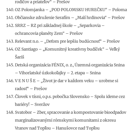
rodičov a priateľov“ – Prešov
OZ Polomjanka – „POD POLOMSKU HUREČKU“ – Poloma
Občianske združenie Serafím – „Malí hrdinovia“ – Prešov
SRRZ – RZ pri základnej škole – „Separkovia –
ochrancovia planéty Zem“ – Prešov
Relevant n.o. – „Deťom pre lepšiu budúcnosť“ – Prešov
OZ Santiago –
„
Komunitný kreatívny budíček“ – Veľký
Šariš
Detská organizácia FÉNIX, o. z., Územná organizácia Snina
– Vihorlatské úzkokoľajky – 2. etapa – Snina
V E N U Š E – „Život je dar v každom veku – urobme si
radosť“ – Prešov
Človek v tísni, o.p.s. pobočka Slovensko – Spolu ideme cez
bariéry! – Sveržov
Svatobor – Zber, spracovanie a kompostovanie bioodpadov
marginalizovanými rómskymi komunitami z okresu
Vranov nad Topľou – Hanušovce nad Topľou