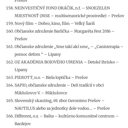
Prešov
NEINVESTIČNÝ FOND DRÁČIK, n.f. – SNOEZELEN
MIESTNOSŤ (MSE – multisenzorické prostredie) – Prešov
Nový film – Dobro, kino, film – Veľký Šariš
Občianske združenie Barlička – Margaréta Fest 2016 –
Prešov
Občianske združenie „Sme takí akí sme„ – „Canisterapia –
pomoc deťom “ – Lipany
OZ AKADÉMIA BOJOVÉHO UMENIA – Detské ihrisko –
Lipany
PIEROTT, n.o. – Biela loptička – Prešov
SAPIO, občianske združenie – Deň tradícií v obci
Miklušovce V. – Miklušovce
Slovenský skauting, 49. zbor Geronimo Prešov –
NAUTILUS alebo za jednotky dole vodou… – Prešov
Different, o.z. – Bašta – kultúrno komunitné centrum –
Bardejov