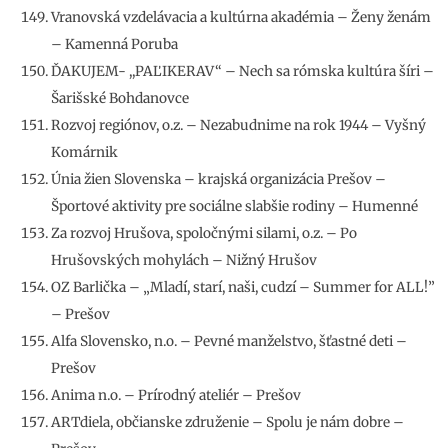
Vranovská vzdelávacia a kultúrna akadémia – Ženy ženám
– Kamenná Poruba
ĎAKUJEM- ,,PAĽIKERAV“ – Nech sa rómska kultúra šíri –
Šarišské Bohdanovce
Rozvoj regiónov, o.z. – Nezabudnime na rok 1944 – Vyšný
Komárnik
Únia žien Slovenska – krajská organizácia Prešov –
Športové aktivity pre sociálne slabšie rodiny – Humenné
Za rozvoj Hrušova, spoločnými silami, o.z. – Po
Hrušovských mohylách – Nižný Hrušov
OZ Barlička – „Mladí, starí, naši, cudzí – Summer for ALL!”
– Prešov
Alfa Slovensko, n.o. – Pevné manželstvo, šťastné deti –
Prešov
Anima n.o. – Prírodný ateliér – Prešov
ARTdiela, občianske združenie – Spolu je nám dobre –