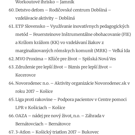
Workoutové ihrisko – Jamník
Detstvo deťom – Rodičovské centrum Dobšiná –
vzdelávacie aktivity – Dobšiná
ETP Slovensko – Využívanie inovatívnych pedagogických
metód – Feuersteinove Inštrumentálne obohacovanie (FIE)
a Krížom krážom (KK) vo vzdelávaní žiakov z
marginalizovaných rómskych komunít (MRK) – Veľká Ida
MVO Proxima – Kľúče pre život – Spišská Nová Ves
Združenie pre lepší život – Biznis pre lepší život –
Kecerovce
Novorodenec n.o. – Aktivity organizácie Novorodenec.sk v
roku 2017 – Košice
Liga proti rakovine – Podpora pacientov v Centre pomoci
LPR v Košiciach – Košice
OAZA – nádej pre nový život, n.o. – Záhrada v
Bernátovciach – Bernátovce
3-Atlon – Košický triatlon 2017 – Bukovec