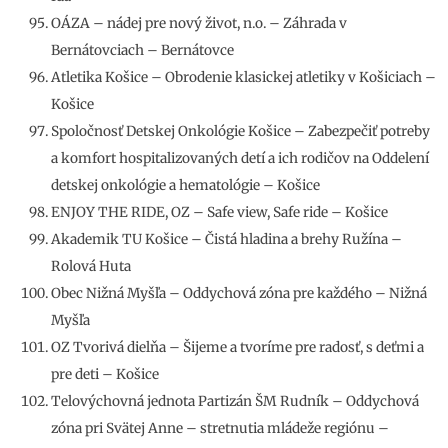
OÁZA – nádej pre nový život, n.o. – Záhrada v
Bernátovciach – Bernátovce
Atletika Košice – Obrodenie klasickej atletiky v Košiciach –
Košice
Spoločnosť Detskej Onkológie Košice – Zabezpečiť potreby
a komfort hospitalizovaných detí a ich rodičov na Oddelení
detskej onkológie a hematológie – Košice
ENJOY THE RIDE, OZ – Safe view, Safe ride – Košice
Akademik TU Košice – Čistá hladina a brehy Ružína –
Rolová Huta
Obec Nižná Myšľa – Oddychová zóna pre každého – Nižná
Myšľa
OZ Tvorivá dielňa – Šijeme a tvoríme pre radosť, s deťmi a
pre deti – Košice
Telovýchovná jednota Partizán ŠM Rudník – Oddychová
zóna pri Svätej Anne – stretnutia mládeže regiónu –