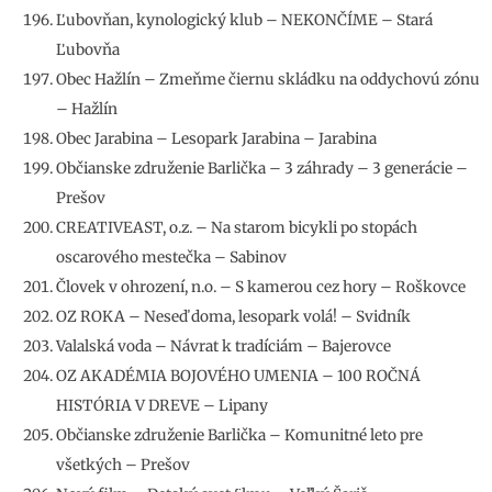
Ľubovňan, kynologický klub – NEKONČÍME – Stará
Ľubovňa
Obec Hažlín – Zmeňme čiernu skládku na oddychovú zónu
– Hažlín
Obec Jarabina – Lesopark Jarabina – Jarabina
Občianske združenie Barlička – 3 záhrady – 3 generácie –
Prešov
CREATIVEAST, o.z. – Na starom bicykli po stopách
oscarového mestečka – Sabinov
Človek v ohrození, n.o. – S kamerou cez hory – Roškovce
OZ ROKA – Neseď doma, lesopark volá! – Svidník
Valalská voda – Návrat k tradíciám – Bajerovce
OZ AKADÉMIA BOJOVÉHO UMENIA – 100 ROČNÁ
HISTÓRIA V DREVE – Lipany
Občianske združenie Barlička – Komunitné leto pre
všetkých – Prešov