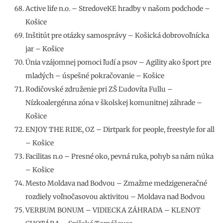
Active life n.o. – StredoveKE hradby v našom podchode –
Košice
Inštitút pre otázky samosprávy – Košická dobrovoľnícka
jar – Košice
Únia vzájomnej pomoci ľudí a psov – Agility ako šport pre
mladých – úspešné pokračovanie – Košice
Rodičovské združenie pri ZŠ Ľudovíta Fullu –
Nízkoalergénna zóna v školskej komunitnej záhrade –
Košice
ENJOY THE RIDE, OZ – Dirtpark for people, freestyle for all
– Košice
Facilitas n.o – Presné oko, pevná ruka, pohyb sa nám núka
– Košice
Mesto Moldava nad Bodvou – Zmažme medzigeneračné
rozdiely voľnočasovou aktivitou – Moldava nad Bodvou
VERBUM BONUM – VIDIECKA ZÁHRADA – KLENOT