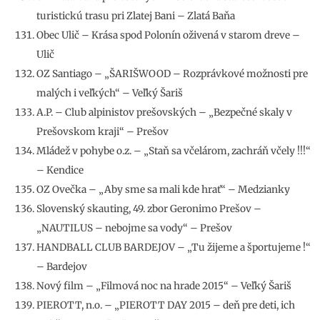
turistickú trasu pri Zlatej Bani – Zlatá Baňa
Obec Ulič – Krása spod Polonín oživená v starom dreve –
Ulič
OZ Santiago – „ŠARIŠWOOD – Rozprávkové možnosti pre
malých i veľkých“ – Veľký Šariš
A.P. – Club alpinistov prešovských – „Bezpečné skaly v
Prešovskom kraji“ – Prešov
Mládež v pohybe o.z. – „Staň sa včelárom, zachráň včely !!!“
– Kendice
OZ Ovečka – „Aby sme sa mali kde hrať“ – Medzianky
Slovenský skauting, 49. zbor Geronimo Prešov –
„NAUTILUS – nebojme sa vody“ – Prešov
HANDBALL CLUB BARDEJOV – „Tu žijeme a športujeme !“
– Bardejov
Nový film – „Filmová noc na hrade 2015“ – Veľký Šariš
PIEROTT, n.o. – „PIEROTT DAY 2015 – deň pre deti, ich