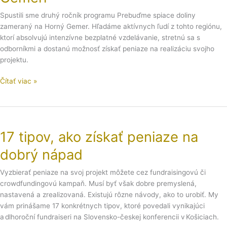
Gemeri
Spustili sme druhý ročník programu Prebuďme spiace doliny
zameraný na Horný Gemer. Hľadáme aktívnych ľudí z tohto regiónu,
ktorí absolvujú intenzívne bezplatné vzdelávanie, stretnú sa s
odborníkmi a dostanú možnosť získať peniaze na realizáciu svojho
projektu.
Čítať viac »
17
tipov,
17 tipov, ako získať peniaze na
ako
získať
dobrý nápad
peniaze
na
Vyzbierať peniaze na svoj projekt môžete cez fundraisingovú či
dobrý
crowdfundingovú kampaň. Musí byť však dobre premyslená,
nápad
nastavená a zrealizovaná. Existujú rôzne návody, ako to urobiť. My
vám prinášame 17 konkrétnych tipov, ktoré povedali vynikajúci
a dlhoroční fundraiseri na Slovensko-českej konferencii v Košiciach.