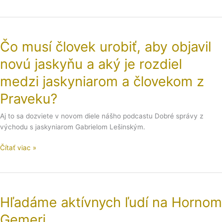
Čo
musí
Čo musí človek urobiť, aby objavil
človek
urobiť,
novú jaskyňu a aký je rozdiel
aby
objavil
medzi jaskyniarom a človekom z
novú
Praveku?
jaskyňu
a
Aj to sa dozviete v novom diele nášho podcastu Dobré správy z
aký
východu s jaskyniarom Gabrielom Lešinským.
je
rozdiel
Čítať viac »
medzi
jaskyniarom
a
Hľadáme
človekom
aktívnych
z
Hľadáme aktívnych ľudí na Hornom
ľudí
Praveku?
na
Gemeri
Hornom