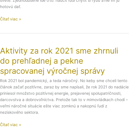
svete. Zjednodušene ide o to: naučiť ľudí chytiť si rybu a nie im ju
hotovú dať.
Čítať viac »
Aktivity
za
Aktivity za rok 2021 sme zhrnuli
rok
2021
do prehľadnej a pekne
sme
zhrnuli
spracovanej výročnej správy
do
Rok 2021 bol pandemický, a teda náročný. No keby sme chceli tento
prehľadnej
článok začať pozitívne, zaraz by sme napísali, že rok 2021 do nadácie
a
priniesol množstvo pozitívnej energie, prejavenej spolupatričnosti,
pekne
darcovstva a dobrovoľníctva. Pretože tak to v mimovládkach chodí –
spracovanej
veľmi náročné situácie ešte viac zomknú a nakopnú ľudí z
výročnej
neziskového sektora.
správy
Čítať viac »