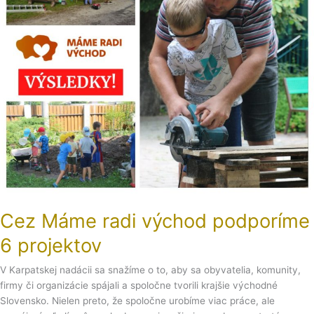
podporíme
6
projektov
Cez Máme radi východ podporíme
6 projektov
V Karpatskej nadácii sa snažíme o to, aby sa obyvatelia, komunity,
firmy či organizácie spájali a spoločne tvorili krajšie východné
Slovensko. Nielen preto, že spoločne urobíme viac práce, ale