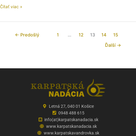
Čítať viac »
←
Predošlý
1
…
12
13
14
15
Ďalší
→
Letná 27, 040 01 Košice
0948 488 615
info(at)karpatskanadacia.sk
www.karpatskanadacia.sk
www.karpatskavandrovka.sk