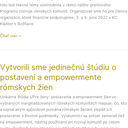
silnej
toto boli hlavné témy sústredenia v rámci nášho grantového
organizácie
Programu rozvoja rómskych komunít. Organizovali sme ho pre členov
organizácií, ktoré finančne podporujeme, 3. a 4. júna 2022 v KC
Kláštor v Rožňave.
Čítať viac »
Vytvorili
sme
Vytvorili sme jedinečnú štúdiu o
jedinečnú
štúdiu
postavení a empowermente
o
postavení
rómskych žien
a
Unikátna štúdia UPre ženy: postavenie a empowerment žien vo
empowermente
vybraných marginalizovaných rómskych komunitách mapuje, čo, kto
rómskych
a najmä akým spôsobom pomáha rómskym ženám zlepšiť ich
žien
postavenie a životné podmienky. Výskumníci sa pritom zamerali tiež
na empowerment, nástroj používaný pri rozvoji komunít po celom