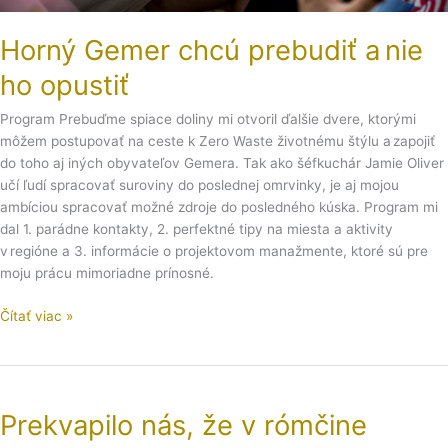
Horný Gemer chcú prebudiť a nie
ho opustiť
Program Prebuďme spiace doliny mi otvoril ďalšie dvere, ktorými
môžem postupovať na ceste k Zero Waste životnému štýlu a zapojiť
do toho aj iných obyvateľov Gemera. Tak ako šéfkuchár Jamie Oliver
učí ľudí spracovať suroviny do poslednej omrvinky, je aj mojou
ambíciou spracovať možné zdroje do posledného kúska. Program mi
dal 1. parádne kontakty, 2. perfektné tipy na miesta a aktivity
v regióne a 3. informácie o projektovom manažmente, ktoré sú pre
moju prácu mimoriadne prínosné.
Čítať viac »
Prekvapilo
nás,
Prekvapilo nás, že v rómčine
že
v