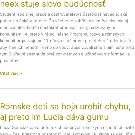
neexistuje slovo budúcnosť
rómčine
neexistuje
Študenti sociálnej práce a ošetrovateľstva častokrát nevedia, aká
slovo
práca ich čaká v teréne. Čo všetko to zahŕňa nielen fyzicky, ale aj
budúcnosť
emocionálne, keďže častokrát pracujú s marginalizovanými
komunitami. Aj preto v rámci nášho Programu rozvoja rómskych
komunít organizujeme 10-dňovú stáž práve pre týchto študentov. A
aby sme ich nehodili rovno do vody, absolvovali sme s nimi ešte pred
tým 3-dňové stretnutie plné konkrétnych a užitočných informácií a
podnetov.
Čítať viac »
Rómske
deti
Rómske deti sa boja urobiť chybu,
sa
boja
aj preto im Lucia dáva gumu
urobiť
chybu,
Lucia Gomolák dáva deťom z chudobných rómskych osád tri dôležité
aj
veci – čas, priestor a pozornosť. V jej školskom FIE klube sa deti učia