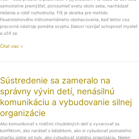
preto
samostatne premýšľať, porozumieť svetu okolo seba, nachádzať
im
riešenia a robiť rozhodnutia. FIE je skratka pre metódu
Lucia
Feuersteinového inštrumentálneho obohacovania, keď lektor cez
dáva
pracovné nástroje pomáha svojmu žiakovi rozvíjať schopnosť myslieť
gumu
a učiť sa.
Čítať viac »
Sústredenie
sa
Sústredenie sa zameralo na
zameralo
na
správny vývin detí, nenásilnú
správny
vývin
komunikáciu a vybudovanie silnej
detí,
organizácie
nenásilnú
komunikáciu
Ako komunikovať s rodičmi chudobných detí a vyvarovať sa
a
konfliktom, ako narábať s bábätkom, ako si vybudovať poznateľnú
vybudovanie
značku úplne od nuly, ako vybudovať stabilnú organizáciu. Nielen