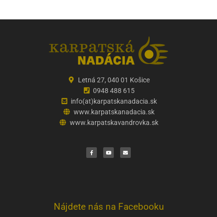
Letná 27, 040 01 Košice
0948 488 615
info(at)karpatskanadacia.sk
www.karpatskanadacia.sk
www.karpatskavandrovka.sk
F
Y
E
a
o
n
c
u
v
e
t
e
b
u
l
o
b
o
o
e
p
k
e
Nájdete nás na Facebooku