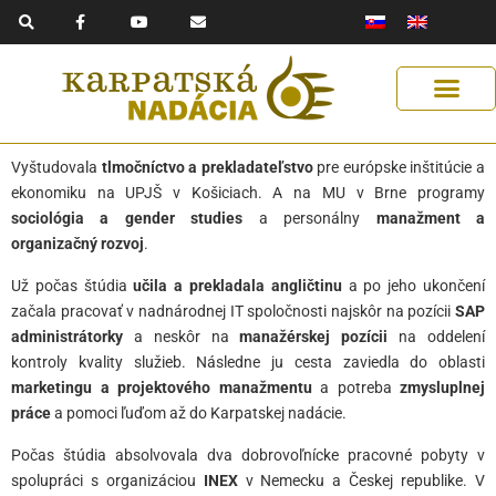
F
Y
E
Preskočiť
a
o
n
na
c
u
v
e
t
e
obsah
b
u
l
o
b
o
o
e
p
k
e
-
f
Vyštudovala
tlmočníctvo a prekladateľstvo
pre európske inštitúcie a
ekonomiku na UPJŠ v Košiciach. A na MU v Brne programy
sociológia a gender studies
a personálny
manažment a
organizačný rozvoj
.
Už počas štúdia
učila a prekladala angličtinu
a po jeho ukončení
začala pracovať v nadnárodnej IT spoločnosti najskôr na pozícii
SAP
administrátorky
a neskôr na
manažérskej pozícii
na oddelení
kontroly kvality služieb. Následne ju cesta zaviedla do oblasti
marketingu a projektového manažmentu
a potreba
zmysluplnej
práce
a pomoci ľuďom až do Karpatskej nadácie.
Počas štúdia absolvovala dva dobrovoľnícke pracovné pobyty v
spolupráci s organizáciou
INEX
v Nemecku a Českej republike. V