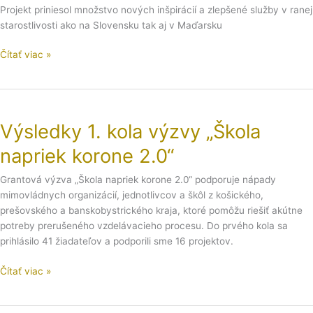
Projekt priniesol množstvo nových inšpirácií a zlepšené služby v ranej
pokračuje
starostlivosti ako na Slovensku tak aj v Maďarsku
Čítať viac »
Výsledky
1.
Výsledky 1. kola výzvy „Škola
kola
výzvy
napriek korone 2.0“
„Škola
napriek
Grantová výzva „Škola napriek korone 2.0“ podporuje nápady
korone
mimovládnych organizácií, jednotlivcov a škôl z košického,
2.0“
prešovského a banskobystrického kraja, ktoré pomôžu riešiť akútne
potreby prerušeného vzdelávacieho procesu. Do prvého kola sa
prihlásilo 41 žiadateľov a podporili sme 16 projektov.
Čítať viac »