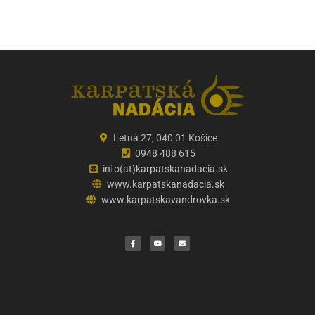
Letná 27, 040 01 Košice
0948 488 615
info(at)karpatskanadacia.sk
www.karpatskanadacia.sk
www.karpatskavandrovka.sk
F
Y
E
a
o
n
c
u
v
e
t
e
b
u
l
o
b
o
o
e
p
k
e