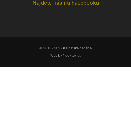
Nájdete nás na Facebooku
© 2018 - 2023 Karpatská nadácia
Web by
NeoPixel.sk