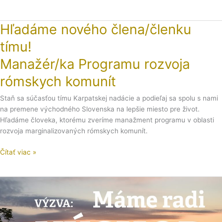
Hľadáme nového člena/členku
Hľadáme
nového
tímu!
člena/
členku
Manažér/ka Programu rozvoja
tímu!
rómskych komunít
Manažér/ka
Programu
Staň sa súčasťou tímu Karpatskej nadácie a podieľaj sa spolu s nami
rozvoja
na premene východného Slovenska na lepšie miesto pre život.
rómskych
Hľadáme človeka, ktorému zveríme manažment programu v oblasti
komunít
rozvoja marginalizovaných rómskych komunít.
Čítať viac »
Grantový
program
„Máme
radi