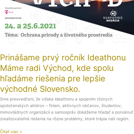
Máme
radi
Východ,
kde
spolu
hľadáme
riešenia
pre
lepšie
Prinášame prvý ročník Ideathonu
východné
Máme radi Východ, kde spolu
Slovensko.
hľadáme riešenia pre lepšie
východné Slovensko.
Sme presvedčení, že vďaka ideathonu a spojením rôznych
spoločenských aktérov – firiem, aktívnych občanov, študentov,
mimovládnych organizácií a samospráv dokážeme hľadať a ponúknuť
zrealizovateľné riešenia na rôzne problémy, ktoré trápia náš región.
Čítať viac »