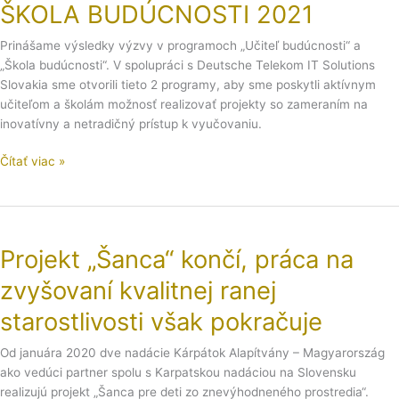
a
ŠKOLA BUDÚCNOSTI 2021
ŠKOLA
Prinášame výsledky výzvy v programoch „Učiteľ budúcnosti“ a
BUDÚCNOSTI
„Škola budúcnosti“. V spolupráci s Deutsche Telekom IT Solutions
2021
Slovakia sme otvorili tieto 2 programy, aby sme poskytli aktívnym
učiteľom a školám možnosť realizovať projekty so zameraním na
inovatívny a netradičný prístup k vyučovaniu.
Čítať viac »
Projekt
„Šanca“
Projekt „Šanca“ končí, práca na
končí,
práca
zvyšovaní kvalitnej ranej
na
zvyšovaní
starostlivosti však pokračuje
kvalitnej
Od januára 2020 dve nadácie Kárpátok Alapítvány – Magyarország
ranej
ako vedúci partner spolu s Karpatskou nadáciou na Slovensku
starostlivosti
realizujú projekt „Šanca pre deti zo znevýhodneného prostredia“.
však