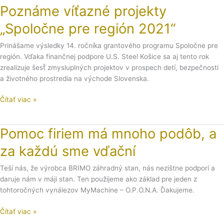
Poznáme víťazné projekty
projekty
„Spoločne
„Spoločne pre región 2021“
pre
región
Prinášame výsledky 14. ročníka grantového programu Spoločne pre
2021“
región. Vďaka finančnej podpore U.S. Steel Košice sa aj tento rok
zrealizuje šesť̌ zmysluplných projektov v prospech detí, bezpečnosti
a životného prostredia na východe Slovenska.
Čítať viac »
Pomoc firiem má mnoho podôb, a
Pomoc
firiem
za každú sme vďační
má
mnoho
Teší nás, že výrobca BRIMO záhradný stan, nás nezištne podporí a
podôb,
daruje nám v máji stan. Ten použijeme ako základ pre jeden z
a
tohtoročných vynálezov MyMachine – O.P.O.N.A. Ďakujeme.
za
každú
Čítať viac »
sme