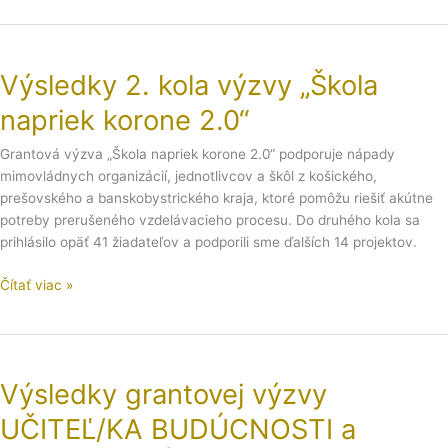
vďační
Výsledky
2.
Výsledky 2. kola výzvy „Škola
kola
výzvy
napriek korone 2.0“
„Škola
napriek
Grantová výzva „Škola napriek korone 2.0“ podporuje nápady
korone
mimovládnych organizácií, jednotlivcov a škôl z košického,
2.0“
prešovského a banskobystrického kraja, ktoré pomôžu riešiť akútne
potreby prerušeného vzdelávacieho procesu. Do druhého kola sa
prihlásilo opäť 41 žiadateľov a podporili sme ďalších 14 projektov.
Čítať viac »
Výsledky
grantovej
Výsledky grantovej výzvy
výzvy
UČITEĽ/KA
UČITEĽ/KA BUDÚCNOSTI a
BUDÚCNOSTI