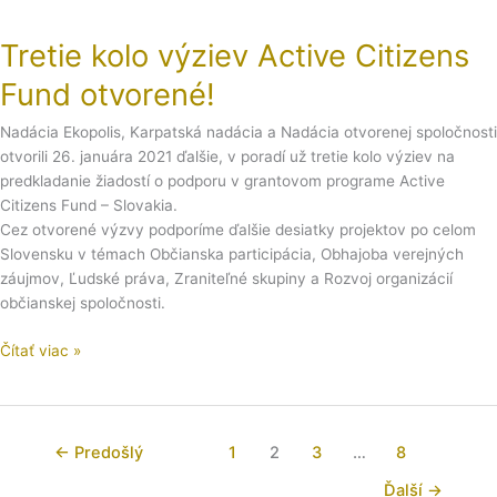
Tretie
kolo
Tretie kolo výziev Active Citizens
výziev
Active
Fund otvorené!
Citizens
Fund
Nadácia Ekopolis, Karpatská nadácia a Nadácia otvorenej spoločnosti
otvorené!
otvorili 26. januára 2021 ďalšie, v poradí už tretie kolo výziev na
predkladanie žiadostí o podporu v grantovom programe Active
Citizens Fund – Slovakia.
Cez otvorené výzvy podporíme ďalšie desiatky projektov po celom
Slovensku v témach Občianska participácia, Obhajoba verejných
záujmov, Ľudské práva, Zraniteľné skupiny a Rozvoj organizácií
občianskej spoločnosti.
Čítať viac »
←
Predošlý
1
2
3
…
8
Ďalší
→