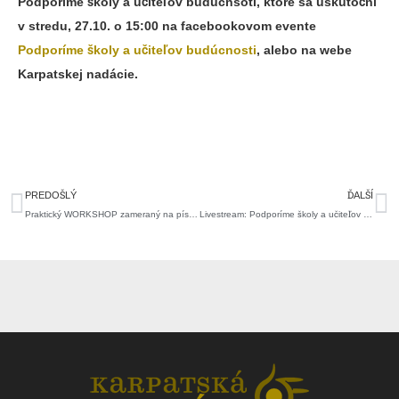
Podporíme školy a učiteľov budúcnsoti, ktoré sa uskutoční
v stredu, 27.10. o 15:00 na facebookovom evente
Podporíme školy a učiteľov budúcnosti
, alebo na webe
Karpatskej nadácie.
Prev
Ďa
PREDOŠLÝ
ĎALŠÍ
Praktický WORKSHOP zameraný na písanie a prípravu projektových žiadostí.
Livestream: Podporíme školy a učiteľov budúcnosti