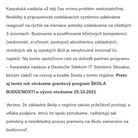
Karpatská nadácia už istý čas vníma problém nedostatočnej
flexibility a pripravenosti vzdelávacích systémov adekvátne
reagovať na rýchlo sa meniace potreby vzdelávania na všetkých
3 úrovniach. Budovanie a posilňovanie kľúčových kompetencií
(vedomostí, zručností, postojov) absolventov základných,
stredných ale aj vysokých škôl je nevyhnutné iniciovať čo
najskôr. Na tomto spoločnom cieli sa dohodli partneri programu
– Karpatská nadácia a Deutsche Telekom IT Solutions Slovakia,
ktorým záleží na rozvoji a kvalite života v tomto regióne.
Preto
aj tento rok otvárame grantový program ŠKOLA
BUDÚCNOSTI a výzvu otvárame 25.10.2021
.
Veríme, že základné školy v regióne takúto príležitosť privítajú a
vďaka podpore, ktorú im spolu ponúkame, naštartujú tak
potrebný a neodkladný proces premeny na školu zameranú na
budúcnosť.