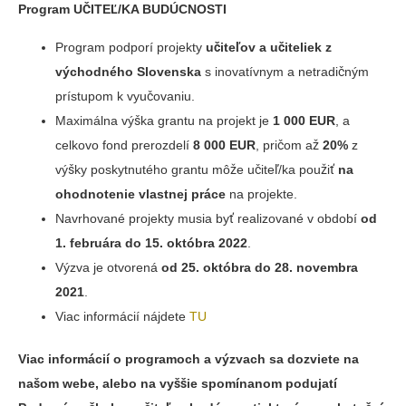
Program UČITEĽ/KA BUDÚCNOSTI
Program podporí projekty
učiteľov a učiteliek z
východného Slovenska
s inovatívnym a netradičným
prístupom k vyučovaniu.
Maximálna výška grantu na projekt je
1 000 EUR
, a
celkovo fond prerozdelí
8 000 EUR
, pričom až
20%
z
výšky poskytnutého grantu môže učiteľ/ka použiť
na
ohodnotenie vlastnej práce
na projekte. ​
Navrhované projekty musia byť realizované v období
od
1. februára do 15. októbra 2022
.
Výzva je otvorená
od 25. októbra do 28. novembra
2021
.
Viac informácií nájdete
TU
Viac informácií o programoch a výzvach sa dozviete na
našom webe, alebo na vyššie spomínanom podujatí