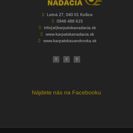
Letná 27, 040 01 Košice
0948 488 615
info(at)karpatskanadacia.sk
www.karpatskanadacia.sk
www.karpatskavandrovka.sk
F
Y
E
a
o
n
c
u
v
e
t
e
b
u
l
o
b
o
o
e
p
k
e
Nájdete nás na Facebooku