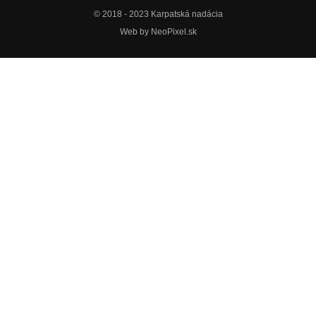
© 2018 - 2023 Karpatská nadácia
Web by
NeoPixel.sk