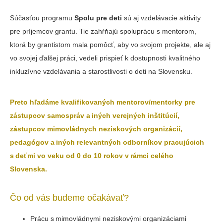
Súčasťou programu
Spolu pre deti
sú aj vzdelávacie aktivity
pre príjemcov grantu. Tie zahŕňajú spoluprácu s mentorom,
ktorá by grantistom mala pomôcť, aby vo svojom projekte, ale aj
vo svojej ďalšej práci, vedeli prispieť k dostupnosti kvalitného
inkluzívne vzdelávania a starostlivosti o deti na Slovensku.
Preto hľadáme kvalifikovaných mentorov/mentorky pre
zástupcov samospráv a iných verejných inštitúcií,
zástupcov mimovládnych neziskových organizácií,
pedagógov a iných relevantných odborníkov pracujúcich
s deťmi vo veku od 0 do 10 rokov v rámci celého
Slovenska.
Čo od vás budeme očakávať?
Prácu s mimovládnymi neziskovými organizáciami