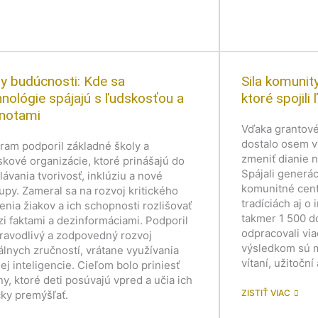
ly budúcnosti: Kde sa
Sila komunit
hnológie spájajú s ľudskosťou a
ktoré spojili 
notami
Vďaka grantov
dostalo osem v
ram podporil základné školy a
zmeniť dianie 
skové organizácie, ktoré prinášajú do
Spájali generáci
lávania tvorivosť, inklúziu a nové
komunitné centr
tupy. Zameral sa na rozvoj kritického
tradíciách aj o i
enia žiakov a ich schopnosti rozlišovať
takmer 1 500 do
i faktami a dezinformáciami. Podporil
odpracovali via
pravodlivý a zodpovedný rozvoj
výsledkom sú mi
tálnych zručností, vrátane využívania
vítaní, užitoční
ej inteligencie. Cieľom bolo priniesť
y, ktoré deti posúvajú vpred a učia ich
ZISTIŤ VIAC
icky premýšľať.