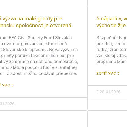
á výzva na malé granty pre
5 nápadov, 
iansku spoločnosť je otvorená
východe žije 
ram EEA Civil Society Fund Slovakia
Bezpečné, tvori
ra dvere organizáciám, ktoré chcú
pre deti, seni
ť Slovensko k lepšiemu. Nová výzva na
ľudí aj zranite
 granty ponúka takmer milión eur pre
vzniklo aj vďa
iatívy zamerané na ochranu demokracie,
programu Máme
neho štátu a podporu ľudí v zraniteľnej
ácii. Žiadosti možno podávať priebežne.
ZISTIŤ VIAC
Ť VIAC
28.01.2026
.01.2026