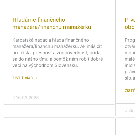
k
k
k
k
k
k
k
k
k
k
k
k
k
k
k
a
a
a
a
a
a
a
a
a
a
a
a
a
a
a
Hľadáme finančného
Prv
manažéra/finančnú manažérku
obč
Karpatská nadácia hľadá finančného
Prog
manažéra/finančnú manažérku. Ak máš cit
otvá
pre čísla, presnosť a zodpovednosť, pridaj
meni
sa do nášho tímu a pomôž nám robiť dobré
malé
veci na východnom Slovensku.
inic
práv
situ
ZISTIŤ VIAC
ZISTI
16.03.2026
29