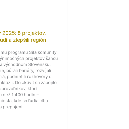
y 2025: 8 projektov,
ľudí a zlepšili región
ému programu Sila komunity
ýnimočných projektov šancu
na východnom Slovensku.
e, búrali bariéry, rozvíjali
á, podnietili rozhovory o
nklúzii. Do aktivít sa zapojilo
brovoľníkov, ktorí
c než 1 400 hodín –
esta, kde sa ľudia cítia
 a prepojení.