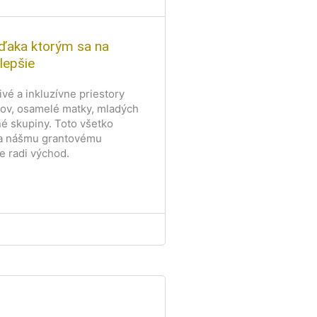
vďaka ktorým sa na
lepšie
vé a inkluzívne priestory
orov, osamelé matky, mladých
ľné skupiny. Toto všetko
ka nášmu grantovému
 radi východ.