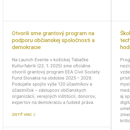
Otvorili sme grantový program na
Ško
podporu občianskej spoločnosti a
tec
demokracie
hod
Na Launch Evente v košickej Tabačke
Prog
Kulturfabrik (22. 1. 2025) sme oficiálne
nezi
otvorili grantový program EEA Civil Society
vzde
Fund Slovakia na obdobie 2025 – 2029.
prís
Podujatie spojilo vyše 120 účastníkov a
mysl
účastníčok – zástupcov občianskych
medz
organizácií, verejných inštitúcií, donorov,
aj s
expertov na demokraciu a ľudské práva.
digi
umel
zmen
ZISTIŤ VIAC
krit