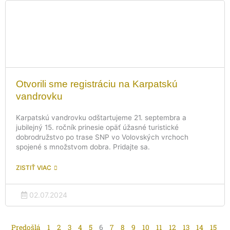
Otvorili sme registráciu na Karpatskú
vandrovku
Karpatskú vandrovku odštartujeme 21. septembra a
jubilejný 15. ročník prinesie opäť úžasné turistické
dobrodružstvo po trase SNP vo Volovských vrchoch
spojené s množstvom dobra. Pridajte sa.
ZISTIŤ VIAC
02.07.2024
Predošlá
1
2
3
4
5
6
7
8
9
10
11
12
13
14
15