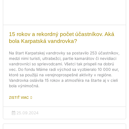
15 rokov a rekordný počet účastníkov. Aká
bola Karpatská vandrovka?
Na štart Karpatskej vandrovky sa postavilo 253 účastníkov,
medzi nimi turisti, ultrabežci, partie kamarátov či nevidiaci
vandrovníci so sprievodcami. Všetci tak prispeli na dobrú
vec. Do fondu Máme radi východ sa vyzbieralo 10 000 eur,
ktoré sa použijú na verejnoprospešné aktivity v regióne.
Vandrovka oslávila 15 rokov a atmosféra na štarte aj v cieli
bola výnimočná.
ZISTIŤ VIAC
25.09.2024