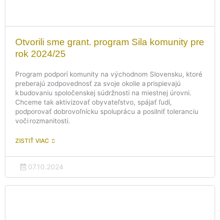
Otvorili sme grant. program Sila komunity pre
rok 2024/25
Program podporí komunity na východnom Slovensku, ktoré
preberajú zodpovednosť za svoje okolie a prispievajú
k budovaniu spoločenskej súdržnosti na miestnej úrovni.
Chceme tak aktivizovať obyvateľstvo, spájať ľudí,
podporovať dobrovoľnícku spoluprácu a posilniť toleranciu
voči rozmanitosti.
ZISTIŤ VIAC
07.10.2024