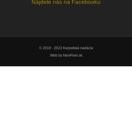
Nájdete nás na Facebooku
© 2018 - 2023 Karpatská nadácia
Web by
NeoPixel.sk