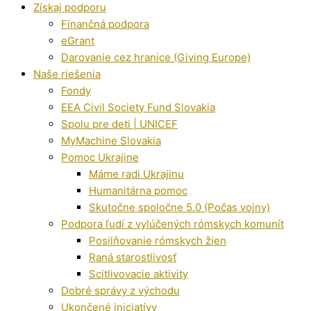
Získaj podporu
Finančná podpora
eGrant
Darovanie cez hranice (Giving Europe)
Naše riešenia
Fondy
EEA Civil Society Fund Slovakia
Spolu pre deti | UNICEF
MyMachine Slovakia
Pomoc Ukrajine
Máme radi Ukrajinu
Humanitárna pomoc
Skutočne spoločne 5.0 (Počas vojny)
Podpora ľudí z vylúčených rómskych komunít
Posilňovanie rómskych žien
Raná starostlivosť
Scitlivovacie aktivity
Dobré správy z východu
Ukončené iniciatívy