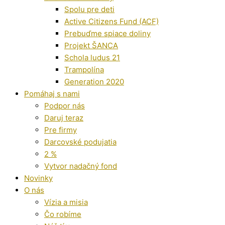
Spolu pre deti
Active Citizens Fund (ACF)
Prebuďme spiace doliny
Projekt ŠANCA
Schola ludus 21
Trampolína
Generation 2020
Pomáhaj s nami
Podpor nás
Daruj teraz
Pre firmy
Darcovské podujatia
2 %
Vytvor nadačný fond
Novinky
O nás
Vízia a misia
Čo robíme