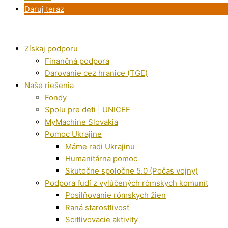
Daruj teraz
Získaj podporu
Finančná podpora
Darovanie cez hranice (TGE)
Naše riešenia
Fondy
Spolu pre deti | UNICEF
MyMachine Slovakia
Pomoc Ukrajine
Máme radi Ukrajinu
Humanitárna pomoc
Skutočne spoločne 5.0 (Počas vojny)
Podpora ľudí z vylúčených rómskych komunít
Posilňovanie rómskych žien
Raná starostlivosť
Scitlivovacie aktivity