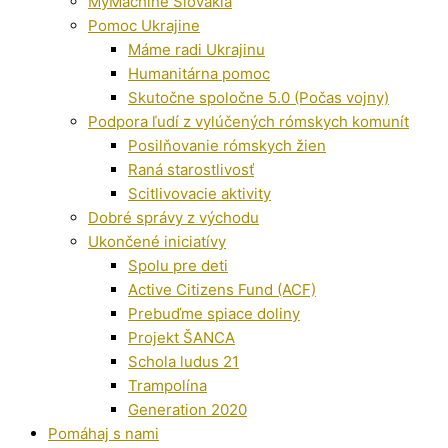
MyMachine Slovakia
Pomoc Ukrajine
Máme radi Ukrajinu
Humanitárna pomoc
Skutočne spoločne 5.0 (Počas vojny)
Podpora ľudí z vylúčených rómskych komunít
Posilňovanie rómskych žien
Raná starostlivosť
Scitlivovacie aktivity
Dobré správy z východu
Ukončené iniciatívy
Spolu pre deti
Active Citizens Fund (ACF)
Prebuďme spiace doliny
Projekt ŠANCA
Schola ludus 21
Trampolína
Generation 2020
Pomáhaj s nami