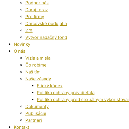
Podpor nás
Daruj teraz
Pre firmy
Darcovské podujatia
2 %
Vytvor nadačný fond
Novinky
O nás
Vízia a misia
Čo robíme
Náš tím
Naše zásady
Etický kódex
Politika ochrany práv dieťaťa
Politika ochrany pred sexuálnym vykorisťova
Dokumenty
Publikácie
Partneri
Kontakt