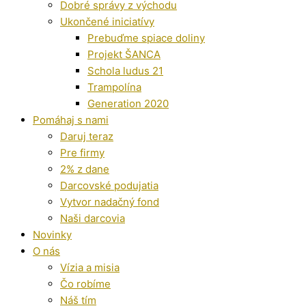
Dobré správy z východu
Ukončené iniciatívy
Prebuďme spiace doliny
Projekt ŠANCA
Schola ludus 21
Trampolína
Generation 2020
Pomáhaj s nami
Daruj teraz
Pre firmy
2% z dane
Darcovské podujatia
Vytvor nadačný fond
Naši darcovia
Novinky
O nás
Vízia a misia
Čo robíme
Náš tím