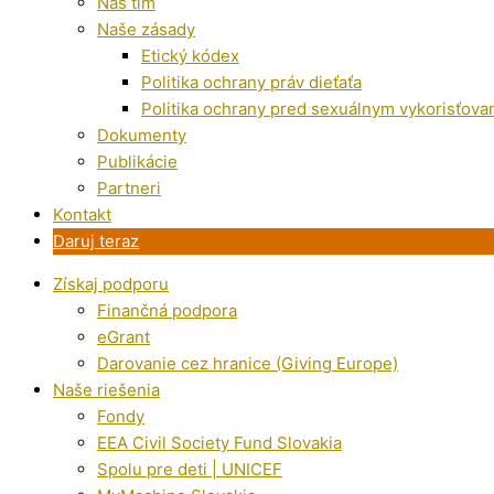
Náš tím
Naše zásady
Etický kódex
Politika ochrany práv dieťaťa
Politika ochrany pred sexuálnym vykorisťova
Dokumenty
Publikácie
Partneri
Kontakt
Daruj teraz
Získaj podporu
Finančná podpora
eGrant
Darovanie cez hranice (Giving Europe)
Naše riešenia
Fondy
EEA Civil Society Fund Slovakia
Spolu pre deti | UNICEF