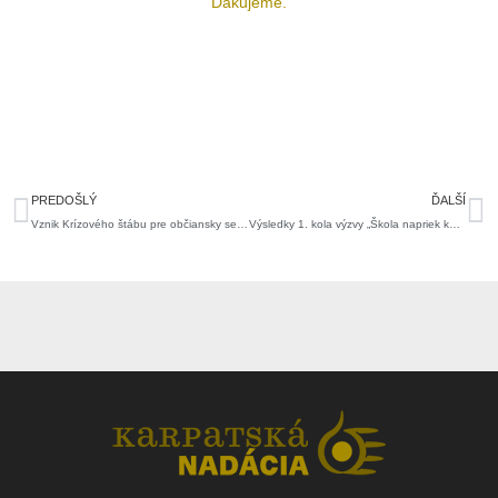
Ďakujeme.
Prev
Ďa
PREDOŠLÝ
ĎALŠÍ
Vznik Krízového štábu pre občiansky sektor
Výsledky 1. kola výzvy „Škola napriek korone“ – pomoc potrebujú viac ako sa predpokladalo