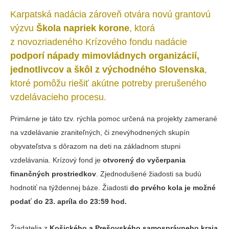
Karpatská
nadácia zároveň otvára novú grantovú
výzvu
Škola napriek korone
, ktorá
z novozriadeného Krízového fondu nadácie
podporí nápady mimovládnych organizácií,
jednotlivcov a škôl z východného Slovenska
,
ktoré pomôžu riešiť akútne potreby prerušeného
vzdelávacieho procesu.
Primárne je táto tzv. rýchla pomoc určená na projekty zamerané
na vzdelávanie zraniteľných, či znevýhodnených skupín
obyvateľstva s dôrazom na deti na základnom stupni
vzdelávania. Krízový fond je
otvorený do vyčerpania
finančných prostriedkov
. Zjednodušené žiadosti sa budú
hodnotiť na týždennej báze. Žiadosti
do prvého kola je možné
podať do 23. apríla do 23:59 hod.
Žiadatelia
z
Košického a Prešovského samosprávneho kraja