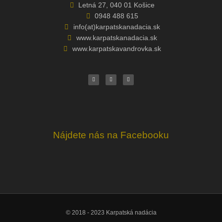
Letná 27, 040 01 Košice
0948 488 615
info(at)karpatskanadacia.sk
www.karpatskanadacia.sk
www.karpatskavandrovka.sk
F
Y
E
a
o
n
c
u
v
e
t
e
b
u
l
o
b
o
o
e
p
k
e
Nájdete nás na Facebooku
© 2018 - 2023 Karpatská nadácia