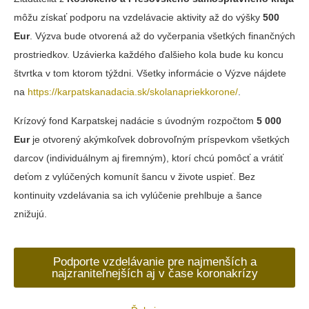
môžu získať podporu na vzdelávacie aktivity až do výšky
500
Eur
. Výzva bude otvorená až do vyčerpania všetkých finančných
prostriedkov. Uzávierka každého ďalšieho kola bude ku koncu
štvrtka v tom ktorom týždni. Všetky informácie o Výzve nájdete
na
https://karpatskanadacia.sk/skolanapriekkorone/
.
Krízový fond Karpatskej nadácie s úvodným rozpočtom
5 000
Eur
je otvorený akýmkoľvek dobrovoľným príspevkom všetkých
darcov (individuálnym aj firemným), ktorí chcú pomôcť a vrátiť
deťom z vylúčených komunít šancu v živote uspieť. Bez
kontinuity vzdelávania sa ich vylúčenie prehlbuje a šance
znižujú.
Podporte vzdelávanie pre najmenších a
najzraniteľnejších aj v čase koronakrízy