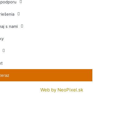
j podporu
riešenia
aj s nami
ky
kt
teraz
Web by
NeoPixel.sk