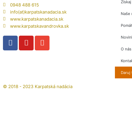
Získa
0948 488 615
info(at)karpatskanadacia.sk
Naše 
www.karpatskanadacia.sk
Pomáh
www.karpatskavandrovka.sk
F
Y
E
Novin
a
o
n
O nás
c
u
v
e
t
e
Konta
b
u
l
Daruj 
o
b
o
o
e
p
© 2018 - 2023 Karpatská nadácia
k
e